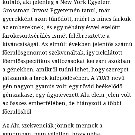
kutató, aki jelenleg a New York Egyetem
Grossman Orvosi Egyetemén tanul, már
gyerekként azon tűnődött, miért is nincs farkuk
az embereknek, és egy néhány évvel ezelőtti
farokcsontsérülés ismét felébresztette a
kíváncsiságát. Az elmúlt években jelentős számú
főemlősgenomot szekvenáltak, így nekilátott
főemlősspecifikus változásokat keresni azokban
a génekben, amikről tudni lehet, hogy szerepet
játszanak a farok kifejlődésében. A
TBXT
nevű
gén nagyon gyanús volt: egy rövid beékelődő
génszakasz, egy úgynevezett Alu elem jelen volt
az összes emberfélében, de hiányzott a többi
főemlősből.
Az Alu szekvenciák jönnek-mennek a
genomban, nem véletlen, hogy néha