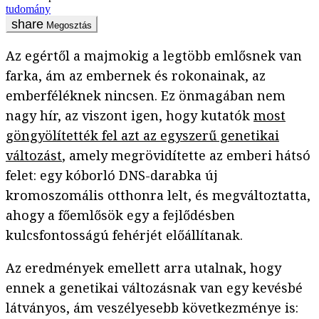
tudomány
Megosztás
Az egértől a majmokig a legtöbb emlősnek van
farka, ám az embernek és rokonainak, az
emberféléknek nincsen. Ez önmagában nem
nagy hír, az viszont igen, hogy kutatók
most
göngyölítették fel azt az egyszerű genetikai
változást
, amely megrövidítette az emberi hátsó
felet: egy kóborló DNS-darabka új
kromoszomális otthonra lelt, és megváltoztatta,
ahogy a főemlősök egy a fejlődésben
kulcsfontosságú fehérjét előállítanak.
Az eredmények emellett arra utalnak, hogy
ennek a genetikai változásnak van egy kevésbé
látványos, ám veszélyesebb következménye is: