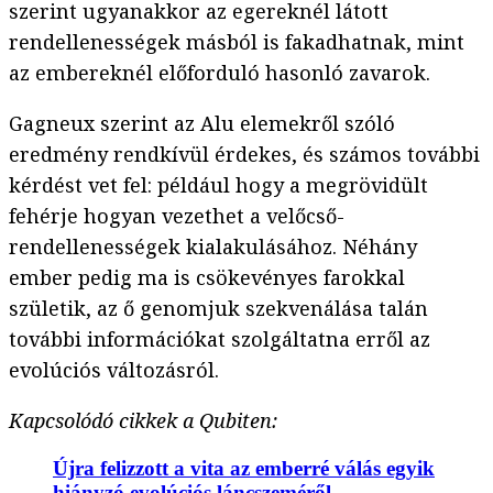
szerint ugyanakkor az egereknél látott
rendellenességek másból is fakadhatnak, mint
az embereknél előforduló hasonló zavarok.
Gagneux szerint az Alu elemekről szóló
eredmény rendkívül érdekes, és számos további
kérdést vet fel: például hogy a megrövidült
fehérje hogyan vezethet a velőcső-
rendellenességek kialakulásához. Néhány
ember pedig ma is csökevényes farokkal
születik, az ő genomjuk szekvenálása talán
további információkat szolgáltatna erről az
evolúciós változásról.
Kapcsolódó cikkek a Qubiten:
Újra felizzott a vita az emberré válás egyik
hiányzó evolúciós láncszeméről