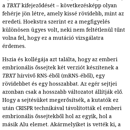
a
TBXT
kifejeződését – következésképp olyan
fehérje jön létre, amely kissé rövidebb, mint az
eredeti. Hoekstra szerint ez a megfigyelés
különösen ügyes volt, neki nem feltétlenül tűnt
volna fel, hogy ez a mutáció vizsgálatra
érdemes.
Hszia és kollégája azt találta, hogy az emberi
embrionális őssejtek két verziót készítenek a
TBXT
hírvivő RNS-éből (mRNS-éből), egy
rövidebbet és egy hosszabbat. Az egér sejtjei
azonban csak a hosszabb változatot állítják elő.
Hogy a sejtésüket megerősítsék, a kutatók ez
után CRISPR technikával távolították el emberi
embrionális őssejtekből hol az egyik, hol a
másik Alu elemet. Akármelyiket is vették ki, a