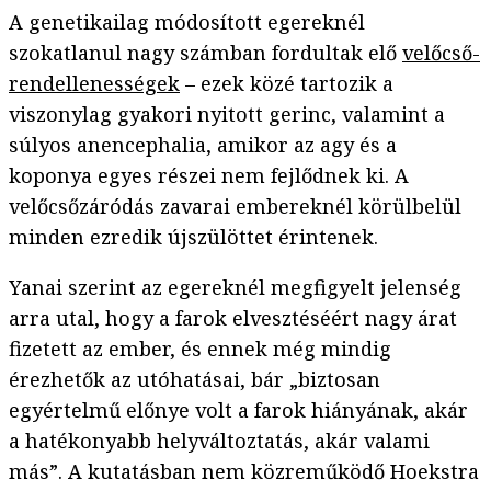
A genetikailag módosított egereknél
szokatlanul nagy számban fordultak elő
velőcső-
rendellenességek
– ezek közé tartozik a
viszonylag gyakori nyitott gerinc, valamint a
súlyos anencephalia, amikor az agy és a
koponya egyes részei nem fejlődnek ki. A
velőcsőzáródás zavarai embereknél körülbelül
minden ezredik újszülöttet érintenek.
Yanai szerint az egereknél megfigyelt jelenség
arra utal, hogy a farok elvesztéséért nagy árat
fizetett az ember, és ennek még mindig
érezhetők az utóhatásai, bár „biztosan
egyértelmű előnye volt a farok hiányának, akár
a hatékonyabb helyváltoztatás, akár valami
más”. A kutatásban nem közreműködő Hoekstra