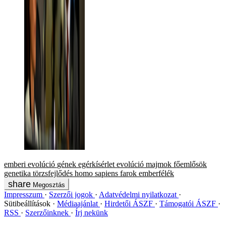
emberi evolúció
gének
egérkísérlet
evolúció
majmok
főemlősök
genetika
törzsfejlődés
homo sapiens
farok
emberfélék
Megosztás
Impresszum
Szerzői jogok
Adatvédelmi nyilatkozat
Sütibeállítások
Médiaajánlat
Hirdetői ÁSZF
Támogatói ÁSZF
RSS
Szerzőinknek
Írj nekünk