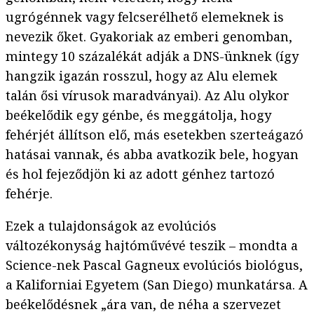
ugrógénnek vagy felcserélhető elemeknek is
nevezik őket. Gyakoriak az emberi genomban,
mintegy 10 százalékát adják a DNS-ünknek (így
hangzik igazán rosszul, hogy az Alu elemek
talán ősi vírusok maradványai). Az Alu olykor
beékelődik egy génbe, és meggátolja, hogy
fehérjét állítson elő, más esetekben szerteágazó
hatásai vannak, és abba avatkozik bele, hogyan
és hol fejeződjön ki az adott génhez tartozó
fehérje.
Ezek a tulajdonságok az evolúciós
változékonyság hajtóművévé teszik – mondta a
Science-nek Pascal Gagneux evolúciós biológus,
a Kaliforniai Egyetem (San Diego) munkatársa. A
beékelődésnek „ára van, de néha a szervezet