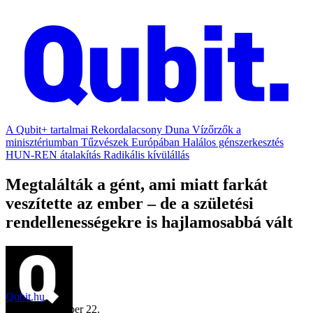
A Qubit+ tartalmai
Rekordalacsony Duna
Vízőrzők a
minisztériumban
Tűzvészek Európában
Halálos génszerkesztés
HUN-REN átalakítás
Radikális kívülállás
Megtalálták a gént, ami miatt farkát
veszítette az ember – de a születési
rendellenességekre is hajlamosabbá vált
Qubit.hu
2021. szeptember 22.