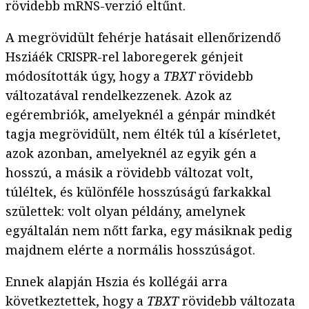
rövidebb mRNS-verzió eltűnt.
A megrövidült fehérje hatásait ellenőrizendő
Hsziáék CRISPR-rel laboregerek génjeit
módosították úgy, hogy a
TBXT
rövidebb
változatával rendelkezzenek. Azok az
egérembriók, amelyeknél a génpár mindkét
tagja megrövidült, nem élték túl a kísérletet,
azok azonban, amelyeknél az egyik gén a
hosszú, a másik a rövidebb változat volt,
túléltek, és különféle hosszúságú farkakkal
születtek: volt olyan példány, amelynek
egyáltalán nem nőtt farka, egy másiknak pedig
majdnem elérte a normális hosszúságot.
Ennek alapján Hszia és kollégái arra
következtettek, hogy a
TBXT
rövidebb változata