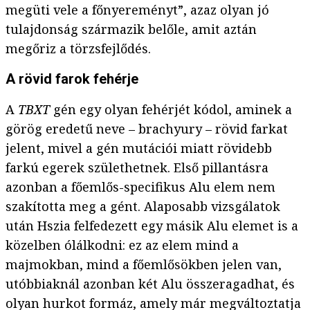
megüti vele a főnyereményt”, azaz olyan jó
tulajdonság származik belőle, amit aztán
megőriz a törzsfejlődés.
A rövid farok fehérje
A
TBXT
gén egy olyan fehérjét kódol, aminek a
görög eredetű neve – brachyury – rövid farkat
jelent, mivel a gén mutációi miatt rövidebb
farkú egerek születhetnek. Első pillantásra
azonban a főemlős-specifikus Alu elem nem
szakította meg a gént. Alaposabb vizsgálatok
után Hszia felfedezett egy másik Alu elemet is a
közelben ólálkodni: ez az elem mind a
majmokban, mind a főemlősökben jelen van,
utóbbiaknál azonban két Alu összeragadhat, és
olyan hurkot formáz, amely már megváltoztatja