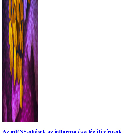
Az mRNS-oltások az influenza és a légúti vírusok