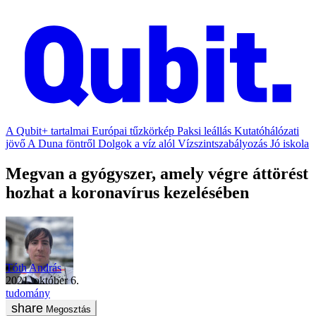
A Qubit+ tartalmai
Európai tűzkörkép
Paksi leállás
Kutatóhálózati
jövő
A Duna föntről
Dolgok a víz alól
Vízszintszabályozás
Jó iskola
Megvan a gyógyszer, amely végre áttörést
hozhat a koronavírus kezelésében
Tóth András
2021. október 6.
tudomány
Megosztás