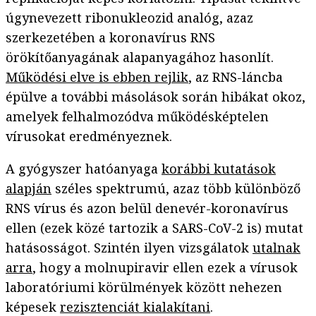
úgynevezett ribonukleozid analóg, azaz
szerkezetében a koronavírus RNS
örökítőanyagának alapanyagához hasonlít.
Működési elve is ebben rejlik
, az RNS-láncba
épülve a további másolások során hibákat okoz,
amelyek felhalmozódva működésképtelen
vírusokat eredményeznek.
A gyógyszer hatóanyaga
korábbi kutatások
alapján
széles spektrumú, azaz több különböző
RNS vírus és azon belül denevér-koronavírus
ellen (ezek közé tartozik a SARS-CoV-2 is) mutat
hatásosságot. Szintén ilyen vizsgálatok
utalnak
arra
, hogy a molnupiravir ellen ezek a vírusok
laboratóriumi körülmények között nehezen
képesek
rezisztenciát kialakítani
.