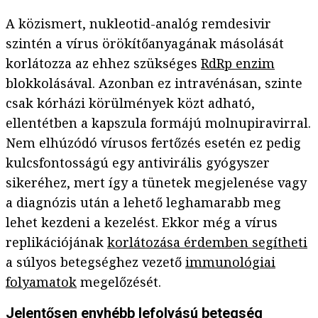
A közismert, nukleotid-analóg remdesivir
szintén a vírus örökítőanyagának másolását
korlátozza az ehhez szükséges
RdRp enzim
blokkolásával. Azonban ez intravénásan, szinte
csak kórházi körülmények közt adható,
ellentétben a kapszula formájú molnupiravirral.
Nem elhúzódó vírusos fertőzés esetén ez pedig
kulcsfontosságú egy antivirális gyógyszer
sikeréhez, mert így a tünetek megjelenése vagy
a diagnózis után a lehető leghamarabb meg
lehet kezdeni a kezelést. Ekkor még a vírus
replikációjának
korlátozása érdemb
en segítheti
a súlyos betegséghez vezető
immunológiai
folyamatok
megelőzését.
Jelentősen enyhébb lefolyású betegség