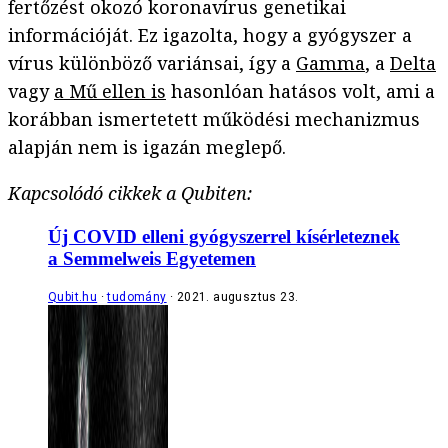
fertőzést okozó koronavírus genetikai
információját. Ez igazolta, hogy a gyógyszer a
vírus különböző variánsai, így a
Gamma
, a
Delta
vagy
a Mű ellen is
hasonlóan hatásos volt, ami a
korábban ismertetett működési mechanizmus
alapján nem is igazán meglepő.
Kapcsolódó cikkek a Qubiten:
Új COVID elleni gyógyszerrel kísérleteznek
a Semmelweis Egyetemen
Qubit.hu
tudomány
2021. augusztus 23.