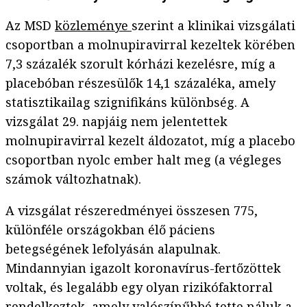
Az MSD
közleménye
szerint a klinikai vizsgálati
csoportban a molnupiravirral kezeltek körében
7,3 százalék szorult kórházi kezelésre, míg a
placebóban részesülők 14,1 százaléka, amely
statisztikailag szignifikáns különbség. A
vizsgálat 29. napjáig nem jelentettek
molnupiravirral kezelt áldozatot, míg a placebo
csoportban nyolc ember halt meg (a végleges
számok változhatnak).
A vizsgálat részeredményei összesen 775,
különféle országokban élő páciens
betegségének lefolyásán alapulnak.
Mindannyian igazolt koronavírus-fertőzöttek
voltak, és legalább egy olyan rizikófaktorral
rendelkeztek, amely valószínűbbé tette náluk a