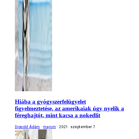
Hiába a gyógyszerfelügyelet
figyelmeztetése, az amerikaiak úgy nyelik a
féreghajtót, mint kacsa a nokedlit
Dippold Ádám
majom
2021. szeptember 7.