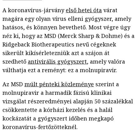
A koronavírus-járvány
első hetei óta
várat
magára egy olyan vírus elleni gyógyszer, amely
hatásos, és könnyen bevethető. Most végre úgy
néz ki, hogy az MSD (Merck Sharp & Dohme) és a
Ridgeback Biotherapeutics nevű cégeknek
sikerült kikísérletezniük azt a szájon át
szedhető
antivirális gyógyszert
, amely valóra
válthatja ezt a reményt: ez a molnupiravir.
Az MSD
múlt pénteki közleménye
szerint a
molnupiravir a harmadik fázisú klinikai
vizsgálat részeredményei alapján 50 százalékkal
csökkentette a kórházi kezelés és a halál
kockázatát a gyógyszert időben megkapó
koronavírus-fertőzötteknél.