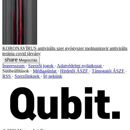
KORONAVÍRUS
antivirális szer
gyógyszer
molnupiravir
antivirális
terápia
covid
járvány
Megosztás
Impresszum
Szerzői jogok
Adatvédelmi nyilatkozat
Sütibeállítások
Médiaajánlat
Hirdetői ÁSZF
Támogatói ÁSZF
RSS
Szerzőinknek
Írj nekünk