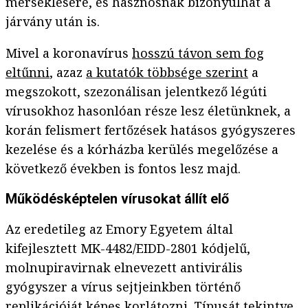
mérséklésére, és hasznosnak bizonyulhat a
járvány után is.
Mivel a koronavírus
hosszú távon sem fog
eltűnni
, azaz
a kutatók többsége szerint
a
megszokott, szezonálisan jelentkező légúti
vírusokhoz hasonlóan része lesz életünknek, a
korán felismert fertőzések hatásos gyógyszeres
kezelése és a kórházba kerülés megelőzése a
következő években is fontos lesz majd.
Működésképtelen vírusokat állít elő
Az eredetileg az Emory Egyetem által
kifejlesztett MK-4482/EIDD-2801 kódjelű,
molnupiravirnak elnevezett antivirális
gyógyszer a vírus sejtjeinkben történő
replikációját képes korlátozni. Típusát tekintve