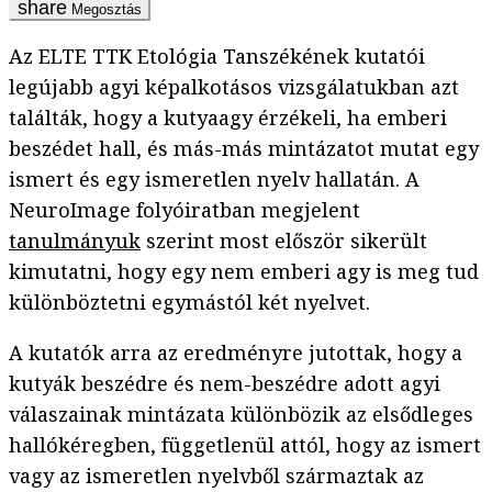
Megosztás
Az ELTE TTK Etológia Tanszékének kutatói
legújabb agyi képalkotásos vizsgálatukban azt
találták, hogy a kutyaagy érzékeli, ha emberi
beszédet hall, és más-más mintázatot mutat egy
ismert és egy ismeretlen nyelv hallatán. A
NeuroImage folyóiratban megjelent
tanulmányuk
szerint most először sikerült
kimutatni, hogy egy nem emberi agy is meg tud
különböztetni egymástól két nyelvet.
A kutatók arra az eredményre jutottak, hogy a
kutyák beszédre és nem-beszédre adott agyi
válaszainak mintázata különbözik az elsődleges
hallókéregben, függetlenül attól, hogy az ismert
vagy az ismeretlen nyelvből származtak az