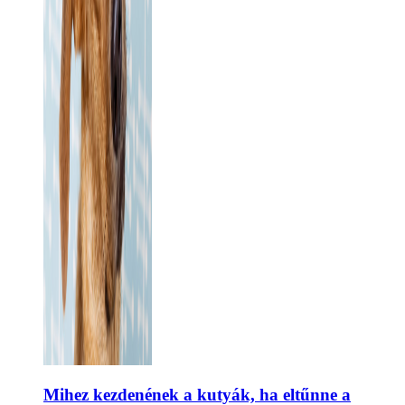
Mihez kezdenének a kutyák, ha eltűnne a