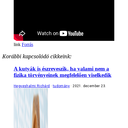
Forrás
Korábbi kapcsolódó cikkeink:
A kutyák is észreveszik, ha valami nem a
fizika törvényeinek megfelelően viselkedik
Hegyeshalmi Richárd
tudomány
2021. december 23.