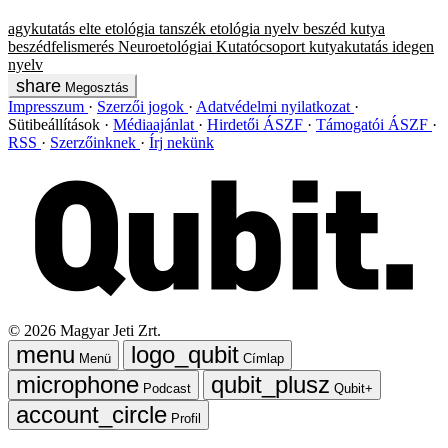
agykutatás
elte etológia tanszék
etológia
nyelv
beszéd
kutya
beszédfelismerés
Neuroetológiai Kutatócsoport
kutyakutatás
idegen
nyelv
Megosztás
Impresszum
Szerzői jogok
Adatvédelmi nyilatkozat
Sütibeállítások
Médiaajánlat
Hirdetői ÁSZF
Támogatói ÁSZF
RSS
Szerzőinknek
Írj nekünk
©
2026
Magyar Jeti Zrt.
Menü
Címlap
Podcast
Qubit+
Profil