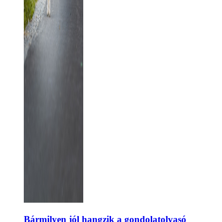
Bármilyen jól hangzik a gondolatolvasó