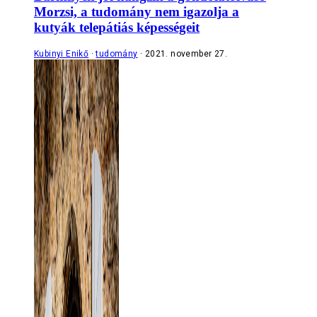
Morzsi, a tudomány nem igazolja a
kutyák telepátiás képességeit
Kubinyi Enikő
tudomány
2021. november 27.