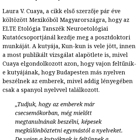
Laura V. Cuaya, a cikk első szerzője pár éve
költözött Mexikóból Magyarországra, hogy az
ELTE Etológia Tanszék Neuroetológiai
Kutatócsoportjánál kezdje meg a posztdoktori
munkáját. A kutyája, Kun-kun is vele jött, innen
a most publikált vizsgálat alapötlete is, mivel
Cuaya elgondolkozott azon, hogy vajon feltűnik-
e kutyájának, hogy Budapesten más nyelven
beszélnek az emberek, mivel addig lényegében
csak a spanyol nyelvvel találkozott.
„Tudjuk, hogy az emberek már
csecsemőkorban, még mielőtt
megtanulnának beszélni, képesek
megkülönböztetni egymástól a nyelveket.
De vajon a kutyáknak is feltűnnek a