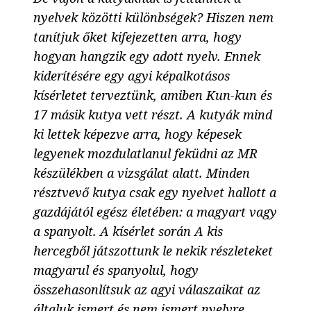
nyelvek közötti különbségek? Hiszen nem
tanítjuk őket kifejezetten arra, hogy
hogyan hangzik egy adott nyelv. Ennek
kiderítésére egy agyi képalkotásos
kísérletet terveztünk, amiben Kun-kun és
17 másik kutya vett részt. A kutyák mind
ki lettek képezve arra, hogy képesek
legyenek mozdulatlanul feküdni az MR
készülékben a vizsgálat alatt. Minden
résztvevő kutya csak egy nyelvet hallott a
gazdájától egész életében: a magyart vagy
a spanyolt. A kísérlet során A kis
hercegből játszottunk le nekik részleteket
magyarul és spanyolul, hogy
összehasonlítsuk az agyi válaszaikat az
általuk ismert és nem ismert nyelvre.