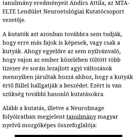
tanulmány eredményeit Andics Attila, az MTA-
ELTE Lendület Neuroetológiai Kutatócsoport
vezetője.
A kutatók azt azonban továbbra sem tudják,
hogy erre más fajok is képesek, vagy csak a
kutyák. Ahogy egyelőre az sem nyilvánvaló,
hogy vajon az ember közelében töltött több
tízezer év során lezajlott agyi változások
mennyiben járultak hozzá ahhoz, hogy a kutyák
értő füllel hallgatják a beszédet. Ezért is van
szükség további hasonló kutatásokra.
Alább a kutatás, illetve a NeuroImage
folyóiratban megjelent
tanulmány
magyar
nyelvű mozgóképes összefoglalója: