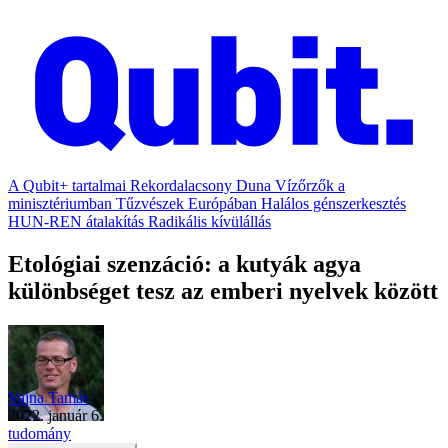
A Qubit+ tartalmai
Rekordalacsony Duna
Vízőrzők a
minisztériumban
Tűzvészek Európában
Halálos génszerkesztés
HUN-REN átalakítás
Radikális kívülállás
Etológiai szenzáció: a kutyák agya
különbséget tesz az emberi nyelvek között
Vajna Tamás
2022. január 6.
tudomány