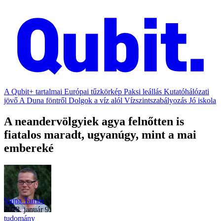
A Qubit+ tartalmai
Európai tűzkörkép
Paksi leállás
Kutatóhálózati
jövő
A Duna föntről
Dolgok a víz alól
Vízszintszabályozás
Jó iskola
A neandervölgyiek agya felnőtten is
fiatalos maradt, ugyanúgy, mint a mai
embereké
Vajna Tamás
2023. január 9.
tudomány