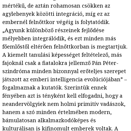
mértékű, de aztán rohamosan csökken az
agylebenyek közötti integráció, míg ez az
embernél felnőttkor végéig is folytatódik.
„Agyunk különböző részeinek fejlődése
mélyebben integrálódik, és ezt minden más
főemlőstől eltérően felnőttkorban is megtartjuk.
A kiemelt tanulási képességet feltételező, más
fajoknál csak a fiatalokra jellemző Pán Péter-
szindróma minden bizonnyal erőteljes szerepet
játszott az emberi intelligencia evolúciójában” –
fogalmaznak a kutatók. Szerintük ennek
fényében azt is tényként kell elfogadni, hogy a
neandervölgyiek nem holmi primitív vadászok,
hanem a szó minden értelmében modern,
bámulatosan alkalmazkodóképes és
kulturálisan is kifinomult emberek voltak. A