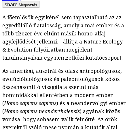
Megosztás
A főemlősök egyikénél sem tapasztalható az az
egyedülálló fiatalosság, amely a mai ember és a
több tízezer éve eltűnt másik homo-alfaj
agyfejlődését jellemzi – állítja a Nature Ecology
& Evolution folyóiratban megjelent
tanulmányában
egy nemzetközi kutatócsoport.
Az amerikai, ausztrál és olasz antropológusok,
evolúcióbiológusok és paleontológusok közös
összehasonlító vizsgálata szerint más
hominidákkal ellentétben a modern ember
(
Homo sapiens sapiens
) és a neandervölgyi ember
(
Homo sapiens
neanderthalensis
) agyának közös
vonása, hogy sohasem válik felnőtté. Az örök
gyerekről szóló mese nyomán a kutatók által