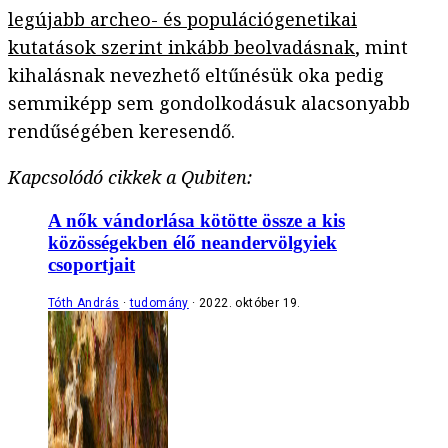
legújabb archeo- és populációgenetikai
kutatások szerint inkább beolvadásnak
, mint
kihalásnak nevezhető eltűnésük oka pedig
semmiképp sem gondolkodásuk alacsonyabb
rendűségében keresendő.
Kapcsolódó cikkek a Qubiten:
A nők vándorlása kötötte össze a kis
közösségekben élő neandervölgyiek
csoportjait
Tóth András
tudomány
2022. október 19.