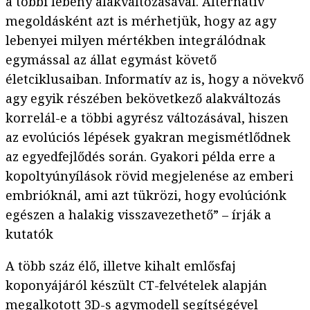
a többi lebeny alakváltozásával. Alternatív
megoldásként azt is mérhetjük, hogy az agy
lebenyei milyen mértékben integrálódnak
egymással az állat egymást követő
életciklusaiban. Informatív az is, hogy a növekvő
agy egyik részében bekövetkező alakváltozás
korrelál-e a többi agyrész változásával, hiszen
az evolúciós lépések gyakran megismétlődnek
az egyedfejlődés során. Gyakori példa erre a
kopoltyúnyílások rövid megjelenése az emberi
embrióknál, ami azt tükrözi, hogy evolúciónk
egészen a halakig visszavezethető” – írják a
kutatók
A több száz élő, illetve kihalt emlősfaj
koponyájáról készült CT-felvételek alapján
megalkotott 3D-s agymodell segítségével