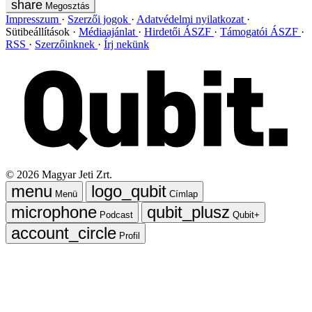
Megosztás
Impresszum
Szerzői jogok
Adatvédelmi nyilatkozat
Sütibeállítások
Médiaajánlat
Hirdetői ÁSZF
Támogatói ÁSZF
RSS
Szerzőinknek
Írj nekünk
©
2026
Magyar Jeti Zrt.
Menü
Címlap
Podcast
Qubit+
Profil