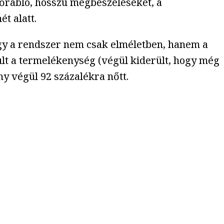
dőrabló, hosszú megbeszéléseket, a
t alatt.
gy a rendszer nem csak elméletben, hanem a
ult a termelékenység (végül kiderült, hogy még
ny végül 92 százalékra nőtt.