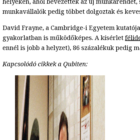
helyeken, ahol bevezették az új munkarendet, 
munkavállalók pedig többet dolgoztak és keves
David Frayne, a Cambridge-i Egyetem kutatója
gyakorlatban is működőképes. A kísérlet
félid
ennél is jobb a helyzet), 86 százalékuk pedig 
Kapcsolódó cikkek a Qubiten: