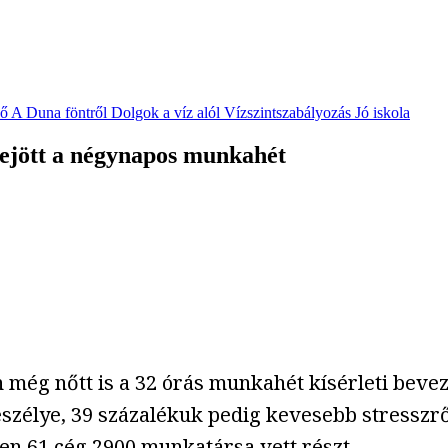
vő
A Duna föntről
Dolgok a víz alól
Vízszintszabályozás
Jó iskola
bejött a négynapos munkahét
 még nőtt is a 32 órás munkahét kísérleti beve
eszélye, 39 százalékuk pedig kevesebb stresszrő
en 61 cég 2900 munkatársa vett részt.