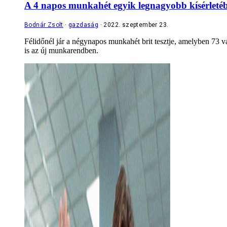
A 4 napos munkahét egyik legnagyobb kísérletében
Bodnár Zsolt
gazdaság
2022. szeptember 23.
Félidőnél jár a négynapos munkahét brit tesztje, amelyben 73 vá
is az új munkarendben.