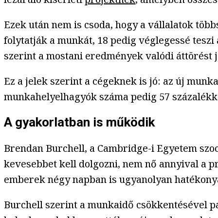
Ezek után nem is csoda, hogy a vállalatok több
folytatják a munkát, 18 pedig véglegessé tesz
szerint a mostani eredmények valódi áttörést je
Ez a jelek szerint a cégeknek is jó: az új mu
munkahelyelhagyók száma pedig 57 százalékkal
A gyakorlatban is működik
Brendan Burchell, a Cambridge-i Egyetem szoc
kevesebbet kell dolgozni, nem nő annyival a pr
emberek négy napban is ugyanolyan hatékonya
Burchell szerint a munkaidő csökkentésével 