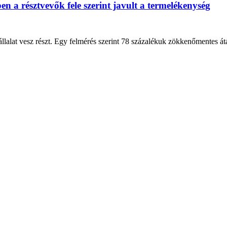
 a résztvevők fele szerint javult a termelékenység
llalat vesz részt. Egy felmérés szerint 78 százalékuk zökkenőmentes át