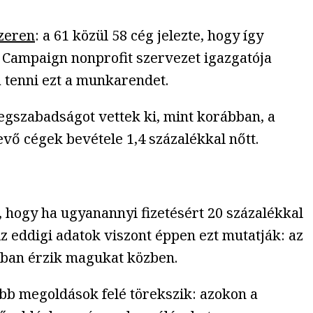
zeren
: a 61 közül 58 cég jelezte, hogy így
k Campaign nonprofit szervezet igazgatója
á tenni ezt a munkarendet.
egszabadságot vettek ki, mint korábban, a
ő cégek bevétele 1,4 százalékkal nőtt.
, hogy ha ugyanannyi fizetésért 20 százalékkal
Az eddigi adatok viszont éppen ezt mutatják: az
bban érzik magukat közben.
b megoldások felé törekszik: azokon a