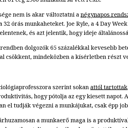
sége nem is akar változtatni a
négynapos rends
i a 32 órás munkaheteket. Joe Ryle, a 4 Day Wee
lentenek, és azt jelentik, hogy ideje általánoss
nkarendben dolgozók 65 százalékkal kevesebb bet
 csökkent, mindeközben a kísérletben részt vev
iológiaprofesszora szerint sokan
attól tartottak
oduktivitás, hogy pótolja az egy kiesett napot. 
n el tudják végezni a munkájukat, csak épp jo
párhuzamosan a munkaerő maga is a produktívab