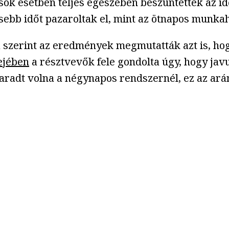
sok esetben teljes egészében beszüntették az i
ebb időt pazaroltak el, mint az ötnapos munkahé
 szerint az eredmények megmutatták azt is, ho
ejében
a résztvevők fele gondolta úgy, hogy jav
maradt volna a négynapos rendszernél, ez az ará