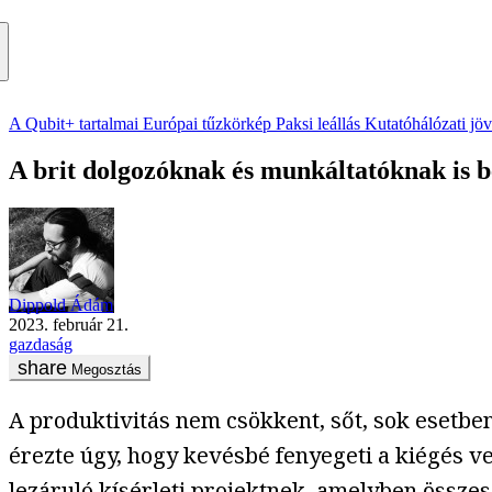
A Qubit+ tartalmai
Európai tűzkörkép
Paksi leállás
Kutatóhálózati jö
A brit dolgozóknak és munkáltatóknak is 
Dippold Ádám
2023. február 21.
gazdaság
Megosztás
A produktivitás nem csökkent, sőt, sok esetben
érezte úgy, hogy kevésbé fenyegeti a kiégés v
lezáruló kísérleti
projektnek
, amelyben összes