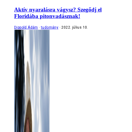
Aktív nyaralásra vágysz? Szegődj el
Floridába pitonvadásznak!
Dippold Ádám
tudomány
2022. július 10.