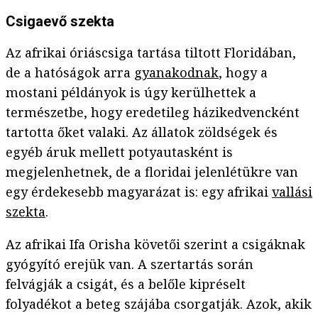
Csigaevő szekta
Az afrikai óriáscsiga tartása tiltott Floridában,
de a hatóságok arra
gyanakodnak
, hogy a
mostani példányok is úgy kerülhettek a
természetbe, hogy eredetileg házikedvencként
tartotta őket valaki. Az állatok zöldségek és
egyéb áruk mellett potyautasként is
megjelenhetnek, de a floridai jelenlétükre van
egy érdekesebb magyarázat is: egy afrikai
vallási
szekta
.
Az afrikai Ifa Orisha követői szerint a csigáknak
gyógyító erejük van. A szertartás során
felvágják a csigát, és a belőle kipréselt
folyadékot a beteg szájába csorgatják. Azok, akik