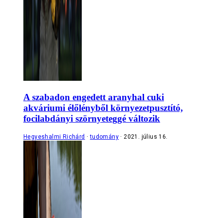
A szabadon engedett aranyhal cuki
akváriumi élőlényből környezetpusztító,
focilabdányi szörnyeteggé változik
Hegyeshalmi Richárd
tudomány
2021. július 16.