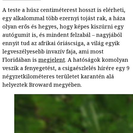
A teste a húsz centiméterest hosszt is elérheti,
egy alkalommal több ezernyi tojást rak, a háza
olyan erős és hegyes, hogy képes kiszúrni egy
autógumit is, és mindent felzabál – nagyjából
ennyit tud az afrikai óriáscsiga, a világ egyik
legveszélyesebb invazív faja, ami most
Floridában is
megjelent
. A hatóságok komolyan
veszik a fenyegetést, a csigaészlelés hírére egy 9
négyzetkilométeres területet karantén alá
helyeztek Broward megyében.