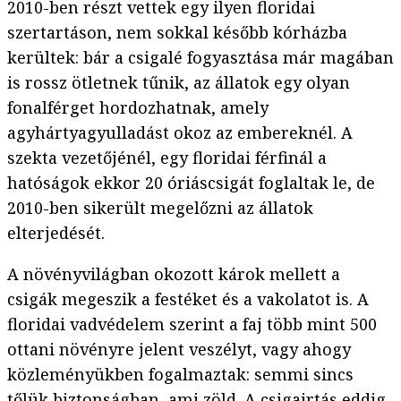
2010-ben részt vettek egy ilyen floridai
szertartáson, nem sokkal később kórházba
kerültek: bár a csigalé fogyasztása már magában
is rossz ötletnek tűnik, az állatok egy olyan
fonalférget hordozhatnak, amely
agyhártyagyulladást okoz az embereknél. A
szekta vezetőjénél, egy floridai férfinál a
hatóságok ekkor 20 óriáscsigát foglaltak le, de
2010-ben sikerült megelőzni az állatok
elterjedését.
A növényvilágban okozott károk mellett a
csigák megeszik a festéket és a vakolatot is. A
floridai vadvédelem szerint a faj több mint 500
ottani növényre jelent veszélyt, vagy ahogy
közleményükben fogalmaztak: semmi sincs
tőlük biztonságban, ami zöld. A csigairtás eddig