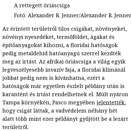
A rettegett óriáscsiga
Fotó
:
Alexander R. Jenner/Alexander R. Jenne
Az érintett területről tilos csigákat, növényeket,
növényi nyesedéket, termőföldet, ágakat és
építőanyagokat kihozni, a floridai hatóságok
pedig metaldehid hatóanyagú szerrel kezdték
meg az irtást. Az afrikai óriáscsiga a világ egyik
legveszélyesebb invazív faja, a floridai klímánál
jobbat pedig nem is kívánhatna, ezért a
hatóságok már egyetlen észlelt példány után is
karantént és irtást rendelhetnek el. Múlt nyáron
Tampa környékén, Pasco megyében
jelentették
,
hogy csigát láttak, a vadvédelem néhány hét
alatt több mint ezer példányt gyűjtött be a lezárt
területről.