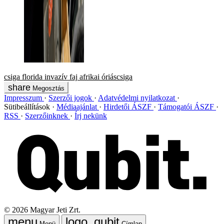
csiga
florida
invazív faj
afrikai óriáscsiga
Megosztás
Impresszum
Szerzői jogok
Adatvédelmi nyilatkozat
Sütibeállítások
Médiaajánlat
Hirdetői ÁSZF
Támogatói ÁSZF
RSS
Szerzőinknek
Írj nekünk
©
2026
Magyar Jeti Zrt.
Menü
Címlap