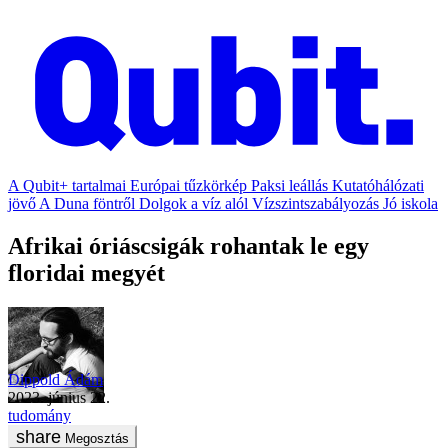
A Qubit+ tartalmai
Európai tűzkörkép
Paksi leállás
Kutatóhálózati
jövő
A Duna föntről
Dolgok a víz alól
Vízszintszabályozás
Jó iskola
Afrikai óriáscsigák rohantak le egy
floridai megyét
Dippold Ádám
2023. június 22.
tudomány
Megosztás