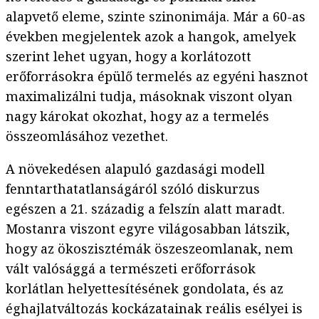
alapvető eleme, szinte szinonimája. Már a 60-as
években megjelentek azok a hangok, amelyek
szerint lehet ugyan, hogy a korlátozott
erőforrásokra épülő termelés az egyéni hasznot
maximalizálni tudja, másoknak viszont olyan
nagy károkat okozhat, hogy az a termelés
összeomlásához vezethet.
A növekedésen alapuló gazdasági modell
fenntarthatatlanságáról szóló diskurzus
egészen a 21. századig a felszín alatt maradt.
Mostanra viszont egyre világosabban látszik,
hogy az ökoszisztémák öszeszeomlanak, nem
vált valósággá a természeti erőforrások
korlátlan helyettesítésének gondolata, és az
éghajlatváltozás kockázatainak reális esélyei is