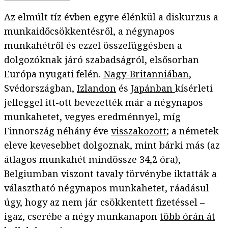
Az elmúlt tíz évben egyre élénkül a diskurzus a
munkaidőcsökkentésről, a négynapos
munkahétről és ezzel összefüggésben a
dolgozóknak járó szabadságról, elsősorban
Európa nyugati felén.
Nagy-Britanniában
,
Svédországban,
Izlandon
és
Japánban
kísérleti
jelleggel itt-ott bevezették már a négynapos
munkahetet, vegyes eredménnyel, míg
Finnország néhány éve
visszakozott
; a németek
eleve kevesebbet dolgoznak, mint bárki más (az
átlagos munkahét mindössze 34,2 óra),
Belgiumban viszont tavaly törvénybe iktatták a
választható négynapos munkahetet, ráadásul
úgy, hogy az nem jár csökkentett fizetéssel –
igaz, cserébe a négy munkanapon
több órán át