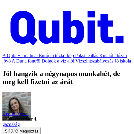
A Qubit+ tartalmai
Európai tűzkörkép
Paksi leállás
Kutatóhálózati
jövő
A Duna föntről
Dolgok a víz alól
Vízszintszabályozás
Jó iskola
Jól hangzik a négynapos munkahét, de
meg kell fizetni az árát
Kende Ágnes
2023. december 4.
gazdaság
Megosztás