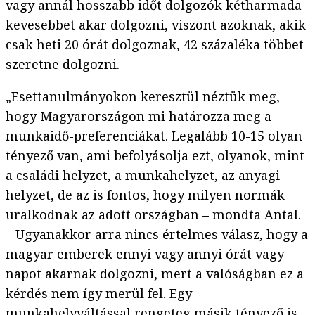
vagy annál hosszabb időt dolgozók kétharmada
kevesebbet akar dolgozni, viszont azoknak, akik
csak heti 20 órát dolgoznak, 42 százaléka többet
szeretne dolgozni.
„Esettanulmányokon keresztül néztük meg,
hogy Magyarországon mi határozza meg a
munkaidő-preferenciákat. Legalább 10-15 olyan
tényező van, ami befolyásolja ezt, olyanok, mint
a családi helyzet, a munkahelyzet, az anyagi
helyzet, de az is fontos, hogy milyen normák
uralkodnak az adott országban – mondta Antal.
– Ugyanakkor arra nincs értelmes válasz, hogy a
magyar emberek ennyi vagy annyi órát vagy
napot akarnak dolgozni, mert a valóságban ez a
kérdés nem így merül fel. Egy
munkahelyváltással rengeteg másik tényező is