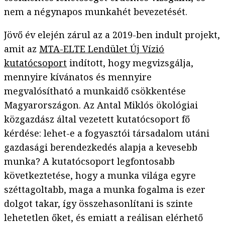
nem a négynapos munkahét bevezetését.
Jövő év elején zárul az a 2019-ben indult projekt,
amit az
MTA-ELTE Lendület Új Vízió
kutatócsoport
indított, hogy megvizsgálja,
mennyire kívánatos és mennyire
megvalósítható a munkaidő csökkentése
Magyarországon. Az Antal Miklós ökológiai
közgazdász által vezetett kutatócsoport fő
kérdése: lehet-e a fogyasztói társadalom utáni
gazdasági berendezkedés alapja a kevesebb
munka? A kutatócsoport legfontosabb
következtetése, hogy a munka világa egyre
széttagoltabb, maga a munka fogalma is ezer
dolgot takar, így összehasonlítani is szinte
lehetetlen őket, és emiatt a reálisan elérhető