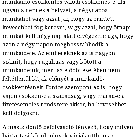
munkaidő-csökkentés valódi csökkenés-e. Ha
ugyanis nem ez a helyzet, a négynapos
munkahét vagy azzal jár, hogy az érintett
kevesebbet fog keresni, vagy azzal, hogy ötnapi
munkát kell négy nap alatt elvégeznie úgy, hogy
azon a négy napon meghosszabbodik a
munkaideje. Az embereknek az is nagyon
számít, hogy rugalmas vagy kötött a
munkaidejük, mert az előbbi esetében nem
feltétlenül látják előnyét a munkaidő-
csökkentésnek. Fontos szempont az is, hogy
vajon csökken-e a szabadság, vagy marad-e a
fizetésemelés rendszere akkor, ha kevesebbet
kell dolgozni.
A másik döntő befolyásoló tényező, hogy milyen
háztartási körülmények várják otthon az