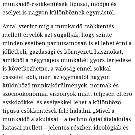
munkaidő-csökkentések típusai, módjai és
esélyei is nagyon különböznek egymástól.
Antal szerint míg a munkaidő-csökkentés
mellett érvelők azt sugallják, hogy szinte
minden esetben párhuzamosan is el lehet érni a
jóllétbeli, gazdasági és környezeti hasznokat,
amikből a négynapos munkahét gyors terjedése
is következhetne, a valóság ennél sokkal
összetettebb, mert az egymástól nagyon
különböző munkakörülmények, normák és
szocioökonómiai viszonyok miatt teljesen eltérő
eszközökkel és esélyekkel lehet a különböző
típusú csökkentések felé haladni. „Mivel a
munkaidő alakulását – a technológiai átalakulás
hatásai mellett – jelentős részben ideológiák és