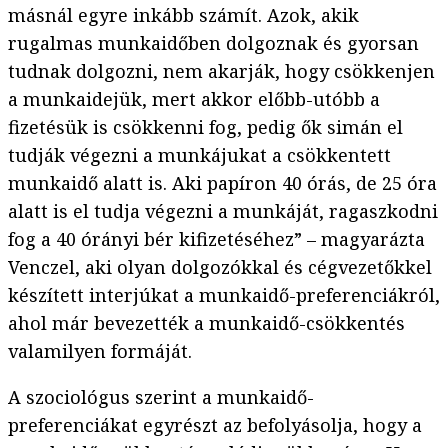
másnál egyre inkább számít. Azok, akik
rugalmas munkaidőben dolgoznak és gyorsan
tudnak dolgozni, nem akarják, hogy csökkenjen
a munkaidejük, mert akkor előbb-utóbb a
fizetésük is csökkenni fog, pedig ők simán el
tudják végezni a munkájukat a csökkentett
munkaidő alatt is. Aki papíron 40 órás, de 25 óra
alatt is el tudja végezni a munkáját, ragaszkodni
fog a 40 órányi bér kifizetéséhez” – magyarázta
Venczel, aki olyan dolgozókkal és cégvezetőkkel
készített interjúkat a munkaidő-preferenciákról,
ahol már bevezették a munkaidő-csökkentés
valamilyen formáját.
A szociológus szerint a munkaidő-
preferenciákat egyrészt az befolyásolja, hogy a