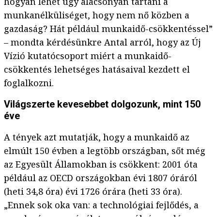
hogyan lehet úgy alacsonyan tartani a
munkanélküliséget, hogy nem nő közben a
gazdaság? Hát például munkaidő-csökkentéssel”
– mondta kérdésünkre Antal arról, hogy az Új
Vízió kutatócsoport miért a munkaidő-
csökkentés lehetséges hatásaival kezdett el
foglalkozni.
Világszerte kevesebbet dolgozunk, mint 150
éve
A tények azt mutatják, hogy a munkaidő az
elmúlt 150 évben a legtöbb országban, sőt még
az Egyesült Államokban is csökkent: 2001 óta
például az OECD országokban évi 1807 óráról
(heti 34,8 óra) évi 1726 órára (heti 33 óra).
„Ennek sok oka van: a technológiai fejlődés, a