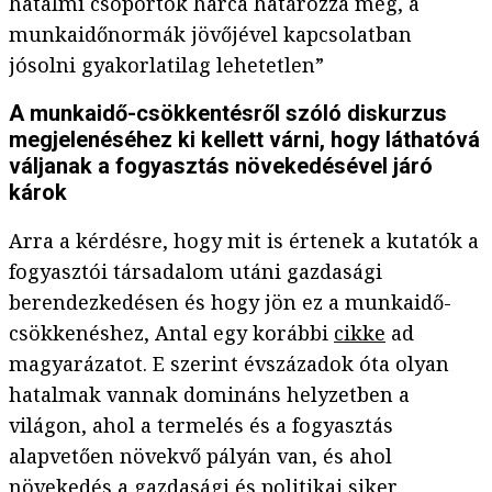
hatalmi csoportok harca határozza meg, a
munkaidőnormák jövőjével kapcsolatban
jósolni gyakorlatilag lehetetlen”
A munkaidő-csökkentésről szóló diskurzus
megjelenéséhez ki kellett várni, hogy láthatóvá
váljanak a fogyasztás növekedésével járó
károk
Arra a kérdésre, hogy mit is értenek a kutatók a
fogyasztói társadalom utáni gazdasági
berendezkedésen és hogy jön ez a munkaidő-
csökkenéshez, Antal egy korábbi
cikke
ad
magyarázatot. E szerint évszázadok óta olyan
hatalmak vannak domináns helyzetben a
világon, ahol a termelés és a fogyasztás
alapvetően növekvő pályán van, és ahol
növekedés a gazdasági és politikai siker