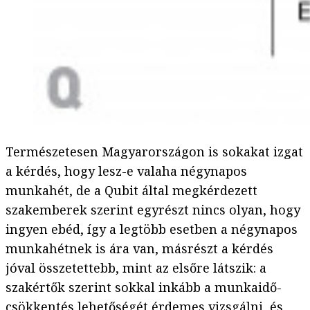
Természetesen Magyarországon is sokakat izgat
a kérdés, hogy lesz-e valaha négynapos
munkahét, de a Qubit által megkérdezett
szakemberek szerint egyrészt nincs olyan, hogy
ingyen ebéd, így a legtöbb esetben a négynapos
munkahétnek is ára van, másrészt a kérdés
jóval összetettebb, mint az elsőre látszik: a
szakértők szerint sokkal inkább a munkaidő-
csökkentés lehetőségét érdemes vizsgálni, és