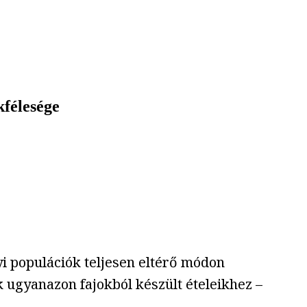
kfélesége
i populációk teljesen eltérő módon
k ugyanazon fajokból készült ételeikhez –