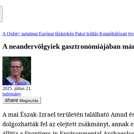
A Qubit+ tartalmai
Európai tűzkörkép
Paksi leállás
Kutatóhálózati jö
A neandervölgyiek gasztronómiájában már 
Vajna Tamás
2025. július 21.
tudomány
Megosztás
A mai Észak-Izrael területén található Amud 
dolgozhatták fel az elejtett zsákmányt, annak 
állítja a Frontiers in Environmental Archaeol