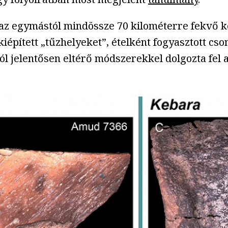
 egymástól mindössze 70 kilométerre fekvő két 
 kiépített „tűzhelyeket”, ételként fogyasztott c
l jelentősen eltérő módszerekkel dolgozta fel a