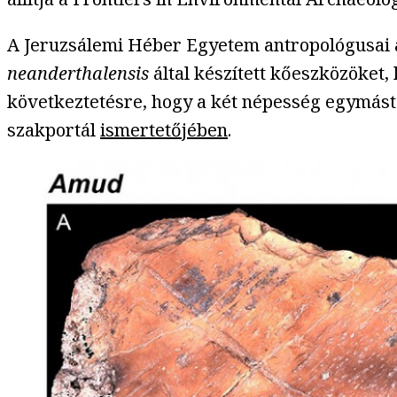
A Jeruzsálemi Héber Egyetem antropológusai az
neanderthalensis
által készített kőeszközöket,
következtetésre, hogy a két népesség egymástó
szakportál
ismertetőjében
.