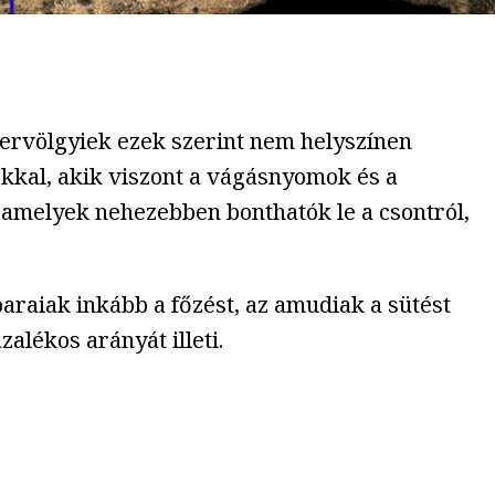
ervölgyiek ezek szerint nem helyszínen
kkal, akik viszont a vágásnyomok és a
k, amelyek nehezebben bonthatók le a csontról,
ebaraiak inkább a főzést, az amudiak a sütést
alékos arányát illeti.