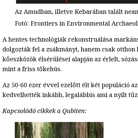
Az Amudban, illetve Kebarában talált nea
Fotó
:
Frontiers in Environmental Archaeo
A hentes technológiák rekonstruálása markáns
dolgozták fel a zsákmányt, hanem csak otthon
kőeszközök élsérülései alapján az érlelt, sózá
mint a friss tőkehús.
Az 50-60 ezer évvel ezelőtt élt két populáció a
kedvelhették inkább, legalábbis ami a nyílt tű
Kapcsolódó cikkek a Qubiten: