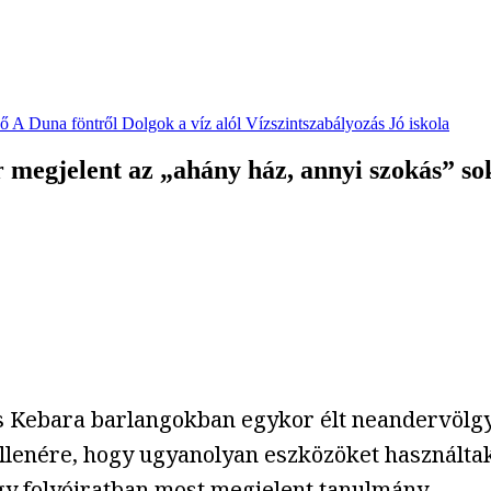
vő
A Duna föntről
Dolgok a víz alól
Vízszintszabályozás
Jó iskola
megjelent az „ahány ház, annyi szokás” so
és Kebara barlangokban egykor élt neandervölgy
ellenére, hogy ugyanolyan eszközöket használta
ogy folyóiratban most megjelent
tanulmány
.