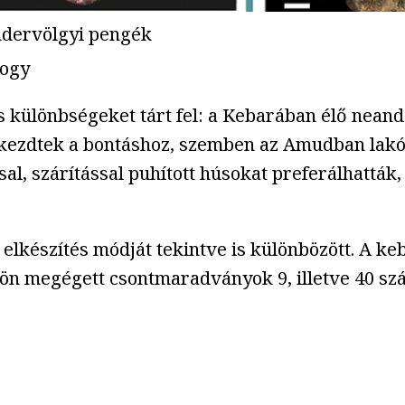
ndervölgyi pengék
logy
 különbségeket tárt fel: a Kebarában élő neand
 kezdtek a bontáshoz, szemben az Amudban lakó
ssal, szárítással puhított húsokat preferálhattá
z elkészítés módját tekintve is különbözött. A k
zön megégett csontmaradványok 9, illetve 40 száz