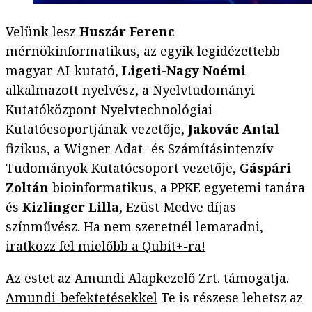
Velünk lesz
Huszár Ferenc
mérnökinformatikus, az egyik legidézettebb
magyar AI-kutató,
Ligeti-Nagy Noémi
alkalmazott nyelvész, a Nyelvtudományi
Kutatóközpont Nyelvtechnológiai
Kutatócsoportjának vezetője,
Jakovác Antal
fizikus, a Wigner Adat- és Számításintenzív
Tudományok Kutatócsoport vezetője,
Gáspári
Zoltán
bioinformatikus, a PPKE egyetemi tanára
és
Kizlinger Lilla
, Ezüst Medve díjas
színművész. Ha nem szeretnél lemaradni,
iratkozz fel mielőbb a Qubit+-ra!
Az estet az Amundi Alapkezelő Zrt. támogatja.
Amundi-befektetésekkel
Te is részese lehetsz az