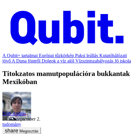
A Qubit+ tartalmai
Európai tűzkörkép
Paksi leállás
Kutatóhálózati
jövő
A Duna föntről
Dolgok a víz alól
Vízszintszabályozás
Jó iskola
Titokzatos mamutpopulációra bukkantak
Mexikóban
Tóth András
2025. szeptember 2.
tudomány
Megosztás