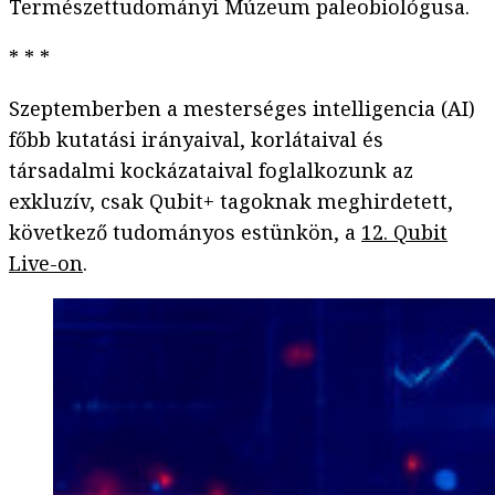
Természettudományi Múzeum paleobiológusa.
* * *
Szeptemberben a mesterséges intelligencia (AI)
főbb kutatási irányaival, korlátaival és
társadalmi kockázataival foglalkozunk az
exkluzív, csak Qubit+ tagoknak meghirdetett,
következő tudományos estünkön, a
12. Qubit
Live-on
.