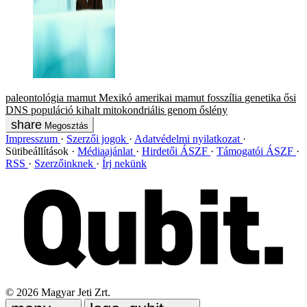
paleontológia
mamut
Mexikó
amerikai mamut
fosszília
genetika
ősi
DNS
populáció
kihalt
mitokondriális genom
őslény
Megosztás
Impresszum
Szerzői jogok
Adatvédelmi nyilatkozat
Sütibeállítások
Médiaajánlat
Hirdetői ÁSZF
Támogatói ÁSZF
RSS
Szerzőinknek
Írj nekünk
©
2026
Magyar Jeti Zrt.