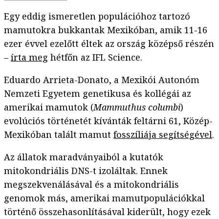
Egy eddig ismeretlen populációhoz tartozó
mamutokra bukkantak Mexikóban, amik 11-16
ezer évvel ezelőtt éltek az ország középső részén
–
írta meg
hétfőn az IFL Science.
Eduardo Arrieta-Donato, a Mexikói Autonóm
Nemzeti Egyetem genetikusa és kollégái az
amerikai mamutok (
Mammuthus columbi
)
evolúciós történetét kívánták feltárni 61, Közép-
Mexikóban talált mamut
fosszíliája segítségével
.
Az állatok maradványaiból a kutatók
mitokondriális DNS-t izoláltak. Ennek
megszekvenálásával és a mitokondriális
genomok más, amerikai mamutpopulációkkal
történő összehasonlításával kiderült, hogy ezek