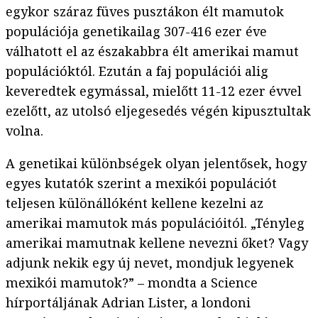
egykor száraz füves pusztákon élt mamutok
populációja genetikailag 307-416 ezer éve
válhatott el az északabbra élt amerikai mamut
populációktól. Ezután a faj populációi alig
keveredtek egymással, mielőtt 11-12 ezer évvel
ezelőtt, az utolsó eljegesedés végén kipusztultak
volna.
A genetikai különbségek olyan jelentősek, hogy
egyes kutatók szerint a mexikói populációt
teljesen különállóként kellene kezelni az
amerikai mamutok más populációitól. „Tényleg
amerikai mamutnak kellene nevezni őket? Vagy
adjunk nekik egy új nevet, mondjuk legyenek
mexikói mamutok?” – mondta a Science
hírportáljának Adrian Lister, a londoni