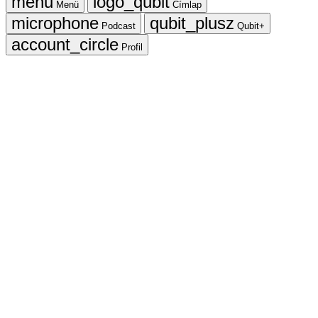
Menü
Címlap
Podcast
Qubit+
Profil