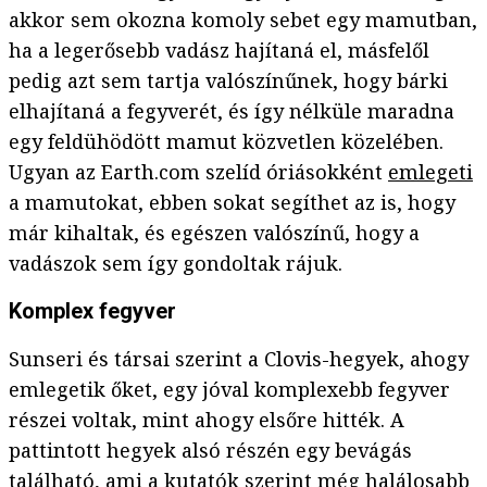
akkor sem okozna komoly sebet egy mamutban,
ha a legerősebb vadász hajítaná el, másfelől
pedig azt sem tartja valószínűnek, hogy bárki
elhajítaná a fegyverét, és így nélküle maradna
egy feldühödött mamut közvetlen közelében.
Ugyan az Earth.com szelíd óriásokként
emlegeti
a mamutokat, ebben sokat segíthet az is, hogy
már kihaltak, és egészen valószínű, hogy a
vadászok sem így gondoltak rájuk.
Komplex fegyver
Sunseri és társai szerint a Clovis-hegyek, ahogy
emlegetik őket, egy jóval komplexebb fegyver
részei voltak, mint ahogy elsőre hitték. A
pattintott hegyek alsó részén egy bevágás
található, ami a kutatók szerint még halálosabb