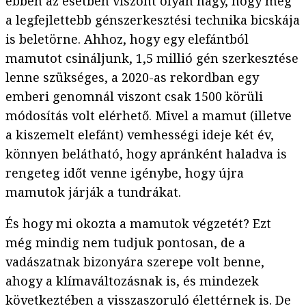
ebben az esetben viszont olyan nagy, hogy még
a legfejlettebb génszerkesztési technika bicskája
is beletörne. Ahhoz, hogy egy elefántból
mamutot csináljunk, 1,5 millió gén szerkesztése
lenne szükséges, a 2020-as rekordban egy
emberi genomnál viszont csak 1500 körüli
módosítás volt elérhető. Mivel a mamut (illetve
a kiszemelt elefánt) vemhességi ideje két év,
könnyen belátható, hogy apránként haladva is
rengeteg időt venne igénybe, hogy újra
mamutok járják a tundrákat.
És hogy mi okozta a mamutok végzetét? Ezt
még mindig nem tudjuk pontosan, de a
vadászatnak bizonyára szerepe volt benne,
ahogy a klímaváltozásnak is, és mindezek
következtében a visszaszoruló élettérnek is. De