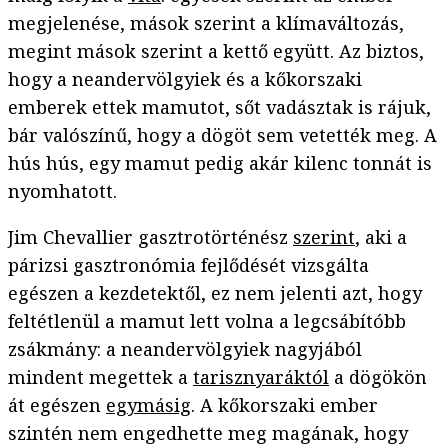
megjelenése, mások szerint a klímaváltozás,
megint mások szerint a kettő együtt. Az biztos,
hogy a neandervölgyiek és a kőkorszaki
emberek ettek mamutot, sőt vadásztak is rájuk,
bár valószínű, hogy a dögöt sem vetették meg. A
hús hús, egy mamut pedig akár kilenc tonnát is
nyomhatott.
Jim Chevallier gasztrotörténész
szerint
, aki a
párizsi gasztronómia fejlődését vizsgálta
egészen a kezdetektől, ez nem jelenti azt, hogy
feltétlenül a mamut lett volna a legcsábítóbb
zsákmány: a neandervölgyiek nagyjából
mindent megettek a
tarisznyaráktól
a dögökön
át egészen
egymásig
. A kőkorszaki ember
szintén nem engedhette meg magának, hogy