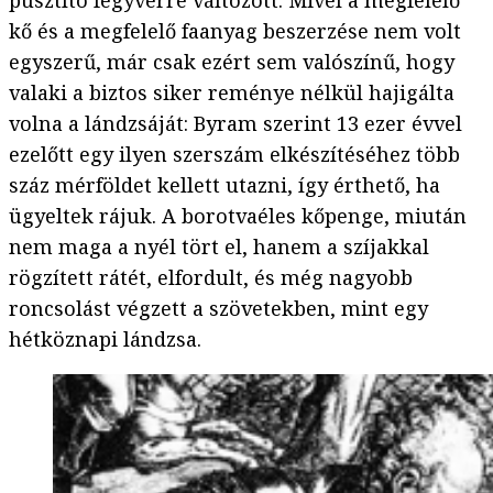
pusztító fegyverré változott. Mivel a megfelelő
kő és a megfelelő faanyag beszerzése nem volt
egyszerű, már csak ezért sem valószínű, hogy
valaki a biztos siker reménye nélkül hajigálta
volna a lándzsáját: Byram szerint 13 ezer évvel
ezelőtt egy ilyen szerszám elkészítéséhez több
száz mérföldet kellett utazni, így érthető, ha
ügyeltek rájuk. A borotvaéles kőpenge, miután
nem maga a nyél tört el, hanem a szíjakkal
rögzített rátét, elfordult, és még nagyobb
roncsolást végzett a szövetekben, mint egy
hétköznapi lándzsa.