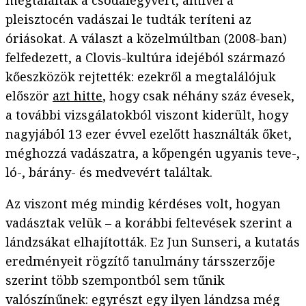
megtalálták a csodafegyvert, amivel a
pleisztocén vadászai le tudták teríteni az
óriásokat. A választ a közelmúltban (2008-ban)
felfedezett, a Clovis-kultúra idejéból származó
kőeszközök rejtették: ezekről a megtalálójuk
először
azt hitte
, hogy csak néhány száz évesek,
a további vizsgálatokból viszont kiderült, hogy
nagyjából 13 ezer évvel ezelőtt használták őket,
méghozzá vadászatra, a kőpengén ugyanis teve-,
ló-, bárány- és medvevért találtak.
Az viszont még mindig kérdéses volt, hogyan
vadásztak velük – a korábbi feltevések szerint a
lándzsákat elhajították. Ez Jun Sunseri, a kutatás
eredményeit rögzítő tanulmány társszerzője
szerint több szempontból sem tűnik
valószínűnek: egyrészt egy ilyen lándzsa még