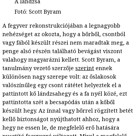
A lándzsa
Fotó
:
Scott Byram
A fegyver rekonstrukciójában a legnagyobb
nehézséget az okozta, hogy a bőrből, csontból
vagy fából készült részei nem maradtak meg, a
penge alsó részén található bevágást viszont
valahogy magyarázni kellett. Scott Byram, a
tanulmány vezető szerzője
szerint
ennek
különösen nagy szerepe volt: az őslakosok
valószínűleg egy csont rátétet helyeztek el a
pattintott kő lándzsahegy és a fa nyél közé, ezt
pattintotta szét a becsapódás után a kőből
készült hegy. Az ínnal vagy bőrrel rögzített betét
kellő biztonságot nyújthatott ahhoz, hogy a
hegy ne essen le, de megfelelő erő hatására