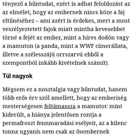
tényező a bűntudat, ezért is adhat feloldozást az
az elmélet, hogy az embernek nincs köze a faj
eltűnéséhez – ami azért is érdekes, mert a most
veszélyeztetett fajok miatt mintha kevesebbet
törné a fejét az ember, mint a híres dodón vagy
a mamuton (a panda, mint a WWF címerállata,
illetve a szélesszájú orrszarvú ebből a
szempontból inkább kivételnek számít).
Túl nagyok
Mégsem ez a nosztalgia vagy bűntudat, hanem
több erős érv szól amellett, hogy az emberiség
mesterségesen
feltámassza
a mamutot: mint
kiderült, a hiánya jelentősen rontja a
permafroszt fennmaradási esélyeit, az a kilenc
tonna ugyanis nem csak az ősembernek