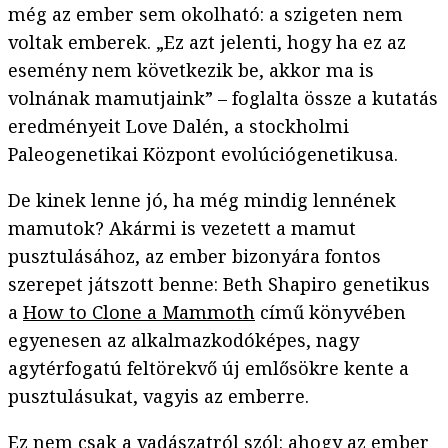
még az ember sem okolható: a szigeten nem
voltak emberek. „Ez azt jelenti, hogy ha ez az
esemény nem következik be, akkor ma is
volnának mamutjaink” – foglalta össze a kutatás
eredményeit Love Dalén, a stockholmi
Paleogenetikai Központ evolúciógenetikusa.
De kinek lenne jó, ha még mindig lennének
mamutok? Akármi is vezetett a mamut
pusztulásához, az ember bizonyára fontos
szerepet játszott benne: Beth Shapiro genetikus
a
How to Clone a Mammoth
című könyvében
egyenesen az alkalmazkodóképes, nagy
agytérfogatú feltörekvő új emlősökre kente a
pusztulásukat, vagyis az emberre.
Ez nem csak a vadászatról szól: ahogy az ember