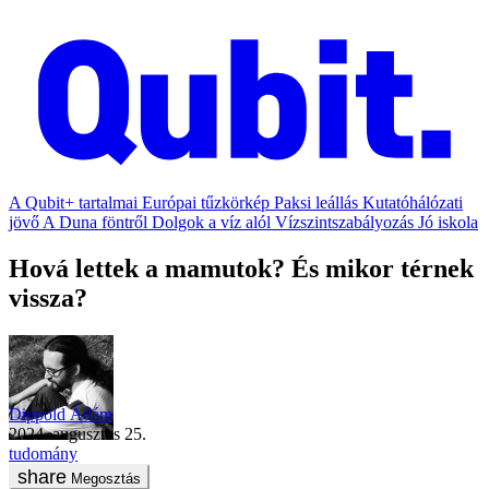
A Qubit+ tartalmai
Európai tűzkörkép
Paksi leállás
Kutatóhálózati
jövő
A Duna föntről
Dolgok a víz alól
Vízszintszabályozás
Jó iskola
Hová lettek a mamutok? És mikor térnek
vissza?
Dippold Ádám
2024. augusztus 25.
tudomány
Megosztás