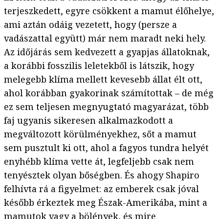
terjeszkedett, egyre csökkent a mamut élőhelye,
ami aztán odáig vezetett, hogy (persze a
vadászattal együtt) már nem maradt neki hely.
Az időjárás sem kedvezett a gyapjas állatoknak,
a korábbi fosszilis leletekből is látszik, hogy
melegebb klíma mellett kevesebb állat élt ott,
ahol korábban gyakorinak számítottak – de még
ez sem teljesen megnyugtató magyarázat, több
faj ugyanis sikeresen alkalmazkodott a
megváltozott körülményekhez, sőt a mamut
sem pusztult ki ott, ahol a fagyos tundra helyét
enyhébb klíma vette át, legfeljebb csak nem
tenyésztek olyan bőségben. És ahogy Shapiro
felhívta rá a figyelmet: az emberek csak jóval
később érkeztek meg Észak-Amerikába, mint a
mamutok vagy a bölények, és mire