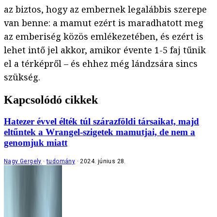
az biztos, hogy az embernek legalábbis szerepe
van benne: a mamut ezért is maradhatott meg
az emberiség közös emlékezetében, és ezért is
lehet intő jel akkor, amikor évente 1-5 faj tűnik
el a térképről – és ehhez még lándzsára sincs
szükség.
Kapcsolódó cikkek
Hatezer évvel élték túl szárazföldi társaikat, majd
eltűntek a Wrangel-szigetek mamutjai, de nem a
genomjuk miatt
Nagy Gergely
tudomány
2024. június 28.