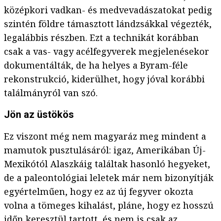
középkori vadkan- és medvevadászatokat pedig
szintén földre támasztott lándzsákkal végezték,
legalábbis részben. Ezt a technikát korábban
csak a vas- vagy acélfegyverek megjelenésekor
dokumentálták, de ha helyes a Byram-féle
rekonstrukció, kiderülhet, hogy jóval korábbi
találmányról van szó.
Jön az üstökös
Ez viszont még nem magyaráz meg mindent a
mamutok pusztulásáról: igaz, Amerikában Új-
Mexikótól Alaszkáig találtak hasonló hegyeket,
de a paleontológiai leletek már nem bizonyítják
egyértelműen, hogy ez az új fegyver okozta
volna a tömeges kihalást, pláne, hogy ez hosszú
időn keresztül tartott, és nem is csak az