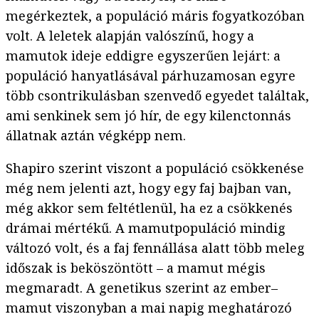
megérkeztek, a populáció máris fogyatkozóban
volt. A leletek alapján valószínű, hogy a
mamutok ideje eddigre egyszerűen lejárt: a
populáció hanyatlásával párhuzamosan egyre
több csontrikulásban szenvedő egyedet találtak,
ami senkinek sem jó hír, de egy kilenctonnás
állatnak aztán végképp nem.
Shapiro szerint viszont a populáció csökkenése
még nem jelenti azt, hogy egy faj bajban van,
még akkor sem feltétlenül, ha ez a csökkenés
drámai mértékű. A mamutpopuláció mindig
változó volt, és a faj fennállása alatt több meleg
időszak is beköszöntött – a mamut mégis
megmaradt. A genetikus szerint az ember–
mamut viszonyban a mai napig meghatározó