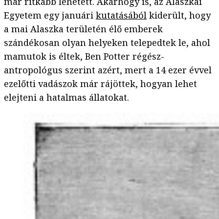
már ritkább lehetett. Akárhogy is, az Alaszkai
Egyetem egy januári
kutatásából
kiderült, hogy
a mai Alaszka területén élő emberek
szándékosan olyan helyeken telepedtek le, ahol
mamutok is éltek, Ben Potter régész-
antropológus szerint azért, mert a 14 ezer évvel
ezelőtti vadászok már rájöttek, hogyan lehet
elejteni a hatalmas állatokat.