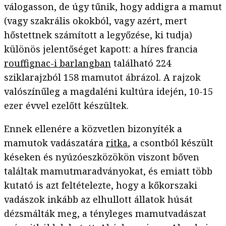
válogasson, de úgy tűnik, hogy addigra a mamut
(vagy szakrális okokból, vagy azért, mert
hőstettnek számított a legyőzése, ki tudja)
különös jelentőséget kapott: a híres francia
rouffignac-i barlangban
található 224
sziklarajzból 158 mamutot ábrázol. A rajzok
valószínűleg a magdaléni kultúra idején, 10-15
ezer évvel ezelőtt készültek.
Ennek ellenére a közvetlen bizonyíték a
mamutok vadászatára
ritka
, a csontból készült
késeken és nyúzóeszközökön viszont bőven
találtak mamutmaradványokat, és emiatt több
kutató is azt feltételezte, hogy a kőkorszaki
vadászok inkább az elhullott állatok húsát
dézsmálták meg, a tényleges mamutvadászat