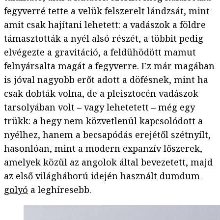
fegyverré tette a velük felszerelt lándzsát, mint
amit csak hajítani lehetett: a vadászok a földre
támasztották a nyél alsó részét, a többit pedig
elvégezte a gravitáció, a feldühödött mamut
felnyársalta magát a fegyverre. Ez már magában
is jóval nagyobb erőt adott a döfésnek, mint ha
csak dobták volna, de a pleisztocén vadászok
tarsolyában volt – vagy lehetetett – még egy
trükk: a hegy nem közvetlenül kapcsolódott a
nyélhez, hanem a becsapódás erejétől szétnyílt,
hasonlóan, mint a modern expanzív lőszerek,
amelyek közül az angolok által bevezetett, majd
az első világháború idején használt
dumdum-
golyó
a leghíresebb.