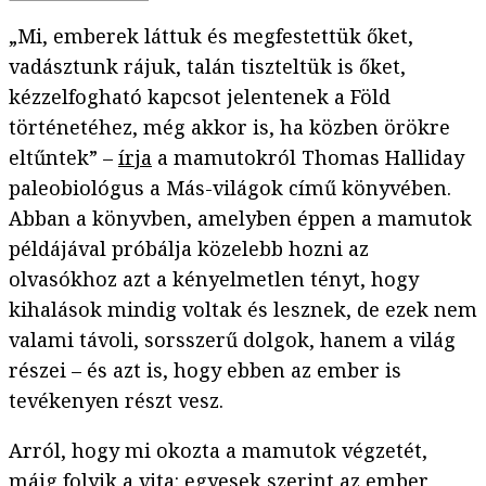
„Mi, emberek láttuk és megfestettük őket,
vadásztunk rájuk, talán tiszteltük is őket,
kézzelfogható kapcsot jelentenek a Föld
történetéhez, még akkor is, ha közben örökre
eltűntek” –
írja
a mamutokról Thomas Halliday
paleobiológus a Más-világok című könyvében.
Abban a könyvben, amelyben éppen a mamutok
példájával próbálja közelebb hozni az
olvasókhoz azt a kényelmetlen tényt, hogy
kihalások mindig voltak és lesznek, de ezek nem
valami távoli, sorsszerű dolgok, hanem a világ
részei – és azt is, hogy ebben az ember is
tevékenyen részt vesz.
Arról, hogy mi okozta a mamutok végzetét,
máig folyik a
vita
: egyesek szerint az ember