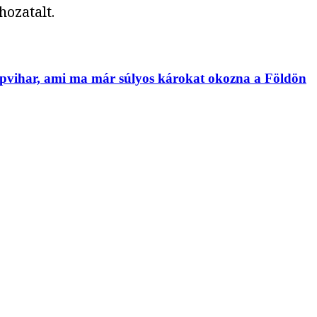
ozatalt.
napvihar, ami ma már súlyos károkat okozna a Földön