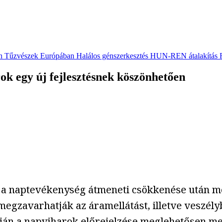
n
Tűzvészek Európában
Halálos génszerkesztés
HUN-REN átalakítás
k egy új fejlesztésnek köszönhetően
 a naptevékenység átmeneti csökkenése után me
gzavarhatják az áramellátást, illetve veszély
án a napviharok előrejelzése meglehetősen me