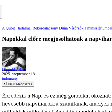
A Qubit+ tartalmai
Rekordalacsony Duna
Vízőrzők a minisztériumba
Napokkal előre megjósolhatóak a napviharo
Dippold Ádám
2025. szeptember 18.
tudomány
Megosztás
Ébredezik a Nap
, és ez még gondokat okozhat:
hevesebb napviharokra számítanak, amelyek me
műholdak működését. Az eddigi modellek alapj