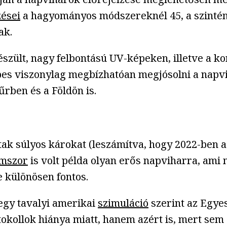
zései
a hagyományos módszereknél 45, a szintén 
ak.
észült, nagy felbontású UV-képeken, illetve a k
es viszonylag megbízhatóan megjósolni a napviha
űrben és a Földön is.
k súlyos károkat (leszámítva, hogy 2022-ben a 
mszor
is volt példa olyan erős napviharra, ami
e különösen fontos.
egy tavalyi amerikai
szimuláció
szerint az Egye
kollok hiánya miatt, hanem azért is, mert sem