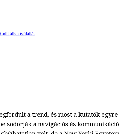
Radikális kívülállás
gfordult a trend, és most a kutatók egyre
be sodorják a navigációs és kommunikáció
gbízhatatlan volt, de a New Yorki Egyetem