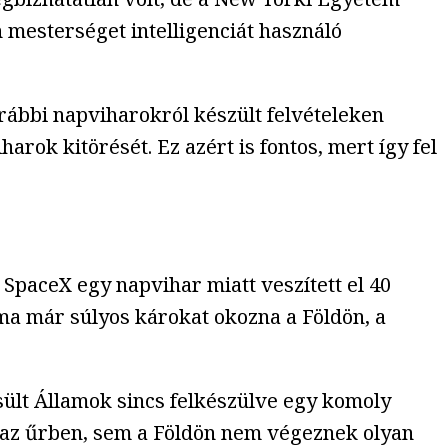
mesterséget intelligenciát használó
orábbi napviharokról készült felvételeken
rok kitörését. Ez azért is fontos, mert így fel
SpaceX egy napvihar miatt veszített el 40
 ma már súlyos károkat okozna a Földön, a
sült Államok sincs felkészülve egy komoly
 az űrben, sem a Földön nem végeznek olyan