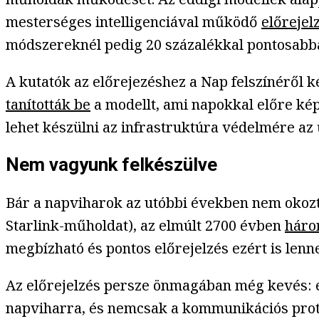
mesterséges intelligenciával működő
előrejel
módszereknél pedig 20 százalékkal pontosabb
A kutatók az előrejezéshez a Nap felszínéről k
tanították be
a modellt, ami napokkal előre kép
lehet készülni az infrastruktúra védelmére az 
Nem vagyunk felkészülve
Bár a napviharok az utóbbi években nem okozta
Starlink-műholdat), az elmúlt 2700 évben
háro
megbízható és pontos előrejelzés ezért is lenn
Az előrejelzés persze önmagában még kevés: 
napviharra, és nemcsak a kommunikációs proto