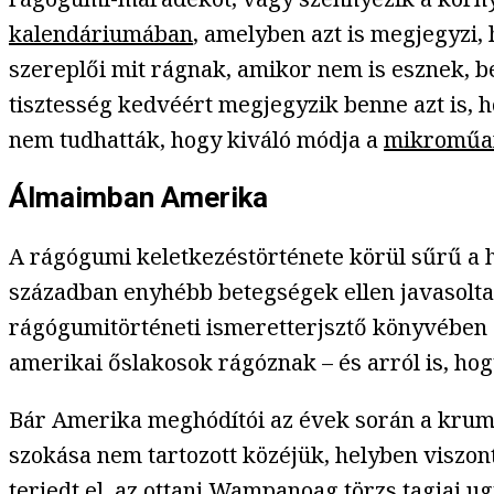
kalendáriumában
, amelyben azt is megjegyzi
szereplői mit rágnak, amikor nem is esznek, be
tisztesség kedvéért megjegyzik benne azt is, h
nem tudhatták, hogy kiváló módja a
mikroműa
Álmaimban Amerika
A rágógumi keletkezéstörténete körül sűrű a hom
században enyhébb betegségek ellen javasolta
rágógumitörténeti ismeretterjsztő könyvében a
amerikai őslakosok rágóznak – és arról is, ho
Bár Amerika meghódítói az évek során a krump
szokása nem tartozott közéjük, helyben viszont
terjedt el, az ottani
Wampanoag
törzs tagjai ug