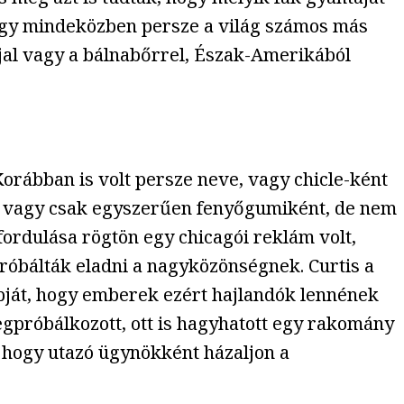
hogy mindeközben persze a világ számos más
jal vagy a bálnabőrrel, Észak-Amerikából
orábban is volt persze neve, vagy chicle-ként
, vagy csak egyszerűen fenyőgumiként, de nem
fordulása rögtön egy chicagói reklám volt,
róbálták eladni a nagyközönségnek. Curtis a
pját, hogy emberek ezért hajlandók lennének
megpróbálkozott, ott is hagyhatott egy rakomány
, hogy utazó ügynökként házaljon a