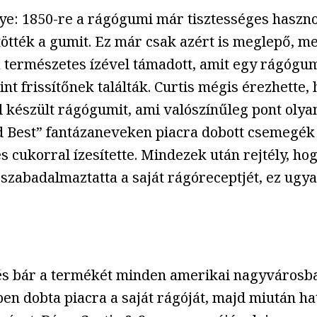
ye: 1850-re a rágógumi már tisztességes hasznot
jtötték a gumit. Ez már csak azért is meglepő, 
ermészetes ízével támadott, amit egy rágógumit
nt frissítőnek találták. Curtis mégis érezhette,
ból készült rágógumit, ami valószínűleg pont oly
d Best” fantázaneveken piacra dobott csemegék i
és cukorral ízesítette. Mindezek után rejtély, h
szabadalmaztatta a saját rágóreceptjét, ez ugya
és bár a termékét minden amerikai nagyvárosba
 dobta piacra a saját rágóját, majd miután hat 