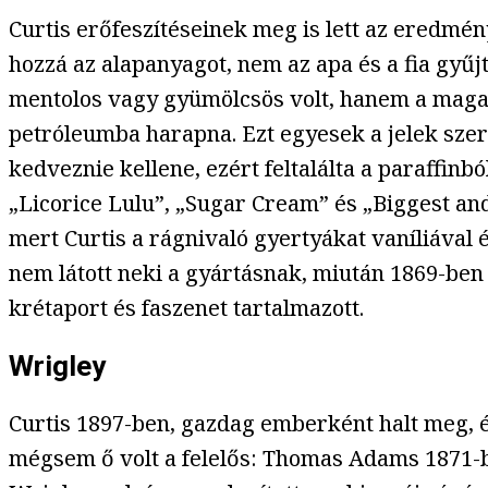
Curtis erőfeszítéseinek meg is lett az eredmén
hozzá az alapanyagot, nem az apa és a fia gyű
mentolos vagy gyümölcsös volt, hanem a maga t
petróleumba harapna. Ezt egyesek a jelek szeri
kedveznie kellene, ezért feltalálta a paraffin
„Licorice Lulu”, „Sugar Cream” és „Biggest an
mert Curtis a rágnivaló gyertyákat vaníliával 
nem látott neki a gyártásnak, miután 1869-ben 
krétaport és faszenet tartalmazott.
Wrigley
Curtis 1897-ben, gazdag emberként halt meg, 
mégsem ő volt a felelős: Thomas Adams 1871-ben