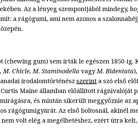
érdekében. Az a lényeg szempontjából mindegy, 
umit: a rágógumi, ami nem azonos a szalonnahéj
közepén.
t (chewing gum) sem írták le egészen 1850-ig. K
 M. Chicle, M. Staminodella
vagy
M. Bidentata
)
kanadai irodalomtörténész
szerint
a szó első elő
urtis Maine államban előállított rágnivalóját p
mirágásra, és miután sikerült meggyőznie az a
talos rágógumigyárát. Az első boltosnál, akinél 
nem volt elég a megélhetéshez, ezért útra kelt