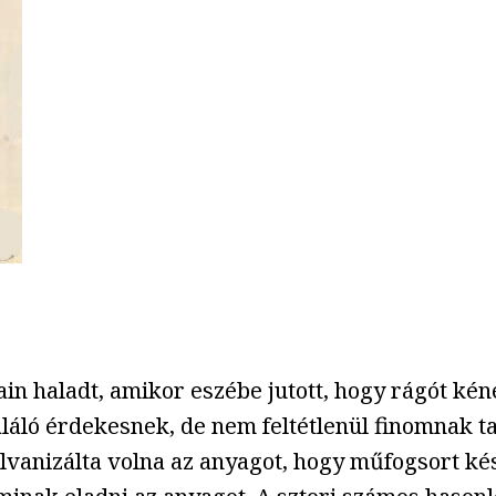
n haladt, amikor eszébe jutott, hogy rágót kén
láló érdekesnek, de nem feltétlenül finomnak tal
lvanizálta volna az anyagot, hogy műfogsort kés