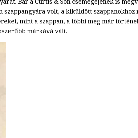
gyárat. Bár a Curtis & Son csemegéjének is meg
n szappangyára volt, a kiküldött szappanokhoz
ereket, mint a szappan, a többi meg már történe
épszerűbb márkává vált.