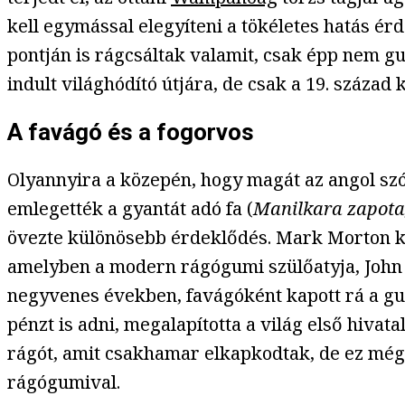
kell egymással elegyíteni a tökéletes hatás 
pontján is rágcsáltak valamit, csak épp nem g
indult világhódító útjára, de csak a 19. század 
A favágó és a fogorvos
Olyannyira a közepén, hogy magát az angol szó
emlegették a gyantát adó fa (
Manilkara zapota,
övezte különösebb érdeklődés. Mark Morton 
amelyben a modern rágógumi szülőatyja, John C
negyvenes években, favágóként kapott rá a gu
pénzt is adni, megalapította a világ első hiva
rágót, amit csakhamar elkapkodtak, de ez még 
rágógumival.