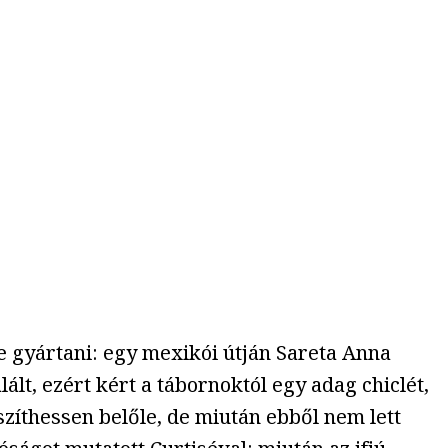
e gyártani: egy mexikói útján Sareta Anna
ált, ezért kért a tábornoktól egy adag chiclét,
zíthessen belőle, de miután ebből nem lett