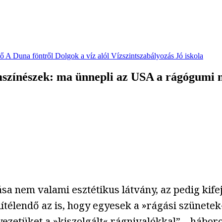
vő
A Duna föntről
Dolgok a víz alól
Vízszintszabályozás
Jó iskola
lmszínészek: ma ünnepli az USA a rágógumi 
ása nem valami esztétikus látvány, az pedig kif
ítélendő az is, hogy egyesek a »rágási szünete
zetüket a »kiszolgált« rágnivalókkal” – háboro