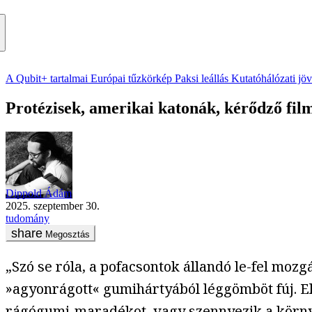
A Qubit+ tartalmai
Európai tűzkörkép
Paksi leállás
Kutatóhálózati jö
Protézisek, amerikai katonák, kérődző fi
Dippold Ádám
2025. szeptember 30.
tudomány
Megosztás
„Szó se róla, a pofacsontok állandó le-fel mozg
»agyonrágott« gumihártyából léggömböt fúj. El
rágógumi-maradékot, vagy szennyezik a környe