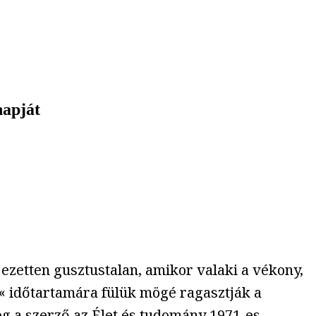
napját
ejezetten gusztustalan, amikor valaki a vékony,
k« időtartamára fülük mögé ragasztják a
g a szerző az Élet és tudomány 1971-es