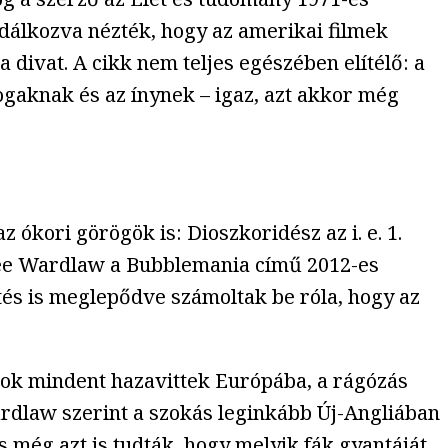
dálkozva nézték, hogy az amerikai filmek
divat. A cikk nem teljes egészében elítélő: a
fogaknak és az ínynek – igaz, azt akkor még
 ókori görögök is: Dioszkoridész az i. e. 1.
 Lee Wardlaw a Bubblemania című 2012-es
tés is meglepődve számoltak be róla, hogy az
sok mindent hazavittek Európába, a rágózás
Wardlaw szerint a szokás leginkább Új-Angliában
s még azt is tudták, hogy melyik fák gyantáját