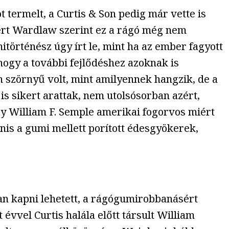
 termelt, a Curtis & Son pedig már vette is
mert Wardlaw szerint ez a rágó még nem
örténész úgy írt le, mint ha az ember fagyott
 hogy a további fejlődéshez azoknak is
an szörnyű volt, mint amilyennek hangzik, de a
s sikert arattak, nem utolsósorban azért,
ogy William F. Semple amerikai fogorvos miért
nis a gumi mellett porított édesgyökerek,
n kapni lehetett, a rágógumirobbanásért
évvel Curtis halála előtt társult William