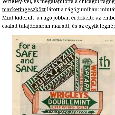
Wrigley-vel, és megalapította a chicagói rágó
marketingeszközt
látott a rágógumiban: miutá
Mint kiderült, a rágó jobban érdekelte az emb
család tulajdonában maradt, és az egyik legn