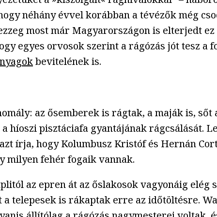
, hogy néhány évvel korábban a tévézők még cso
zzeg most már Magyarországon is elterjedt ez a 
ogy egyes orvosok szerint a rágózás jót tesz a 
nyagok
bevitelének is.
ály: az ősemberek is rágtak, a maják is, sőt az
 a híoszi pisztáciafa gyantájának rágcsálását.
zt írja, hogy Kolumbusz Kristóf és Hernán Cor
gy milyen fehér fogaik vannak.
litól az epren át az őslakosok vagyonáig elég 
 a telepesek is rákaptak erre az időtöltésre. 
yanis állítólag a rágózás nagymesterei voltak, é