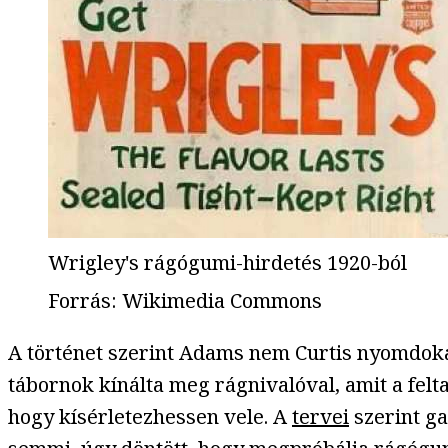
Wrigley's rágógumi-hirdetés 1920-ból
Forrás
:
Wikimedia Commons
A történet szerint Adams nem Curtis nyomdokai
tábornok kínálta meg rágnivalóval, amit a felta
hogy kísérletezhessen vele. A
tervei
szerint ga