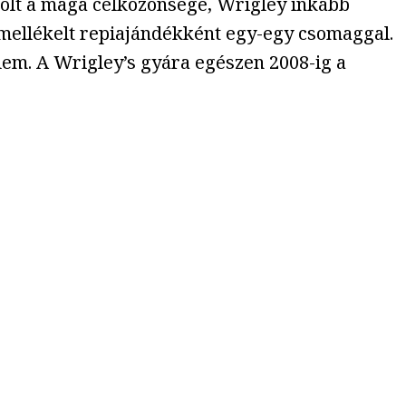
volt a maga célközönsége, Wrigley inkább
 mellékelt repiajándékként egy-egy csomaggal.
lem. A Wrigley’s gyára egészen 2008-ig a