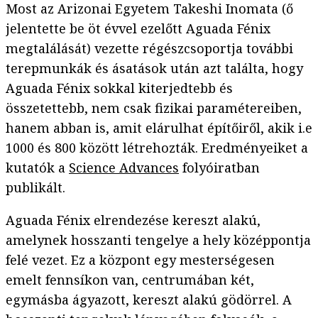
Most az Arizonai Egyetem Takeshi Inomata (ő
jelentette be öt évvel ezelőtt Aguada Fénix
megtalálását) vezette régészcsoportja további
terepmunkák és ásatások után azt találta, hogy
Aguada Fénix sokkal kiterjedtebb és
összetettebb, nem csak fizikai paramétereiben,
hanem abban is, amit elárulhat építőiről, akik i.e
1000 és 800 között létrehozták. Eredményeiket a
kutatók a
Science Advances
folyóiratban
publikált.
Aguada Fénix elrendezése kereszt alakú,
amelynek hosszanti tengelye a hely középpontja
felé vezet. Ez a központ egy mesterségesen
emelt fennsíkon van, centrumában két,
egymásba ágyazott, kereszt alakú gödörrel. A