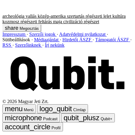
archeológia
vallás
közép-amerika
szertartás
régészeti lelet
kultúra
kozmosz
régészeti feltárás
maja
civilizáció
régészet
Megosztás
Impresszum
Szerzői jogok
Adatvédelmi nyilatkozat
Sütibeállítások
Médiaajánlat
Hirdetői ÁSZF
Támogatói ÁSZF
RSS
Szerzőinknek
Írj nekünk
©
2026
Magyar Jeti Zrt.
Menü
Címlap
Podcast
Qubit+
Profil