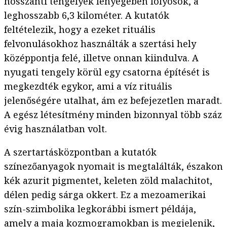
hosszanti tengelyek lényegében folyosók, a
leghosszabb 6,3 kilométer. A kutatók
feltételezik, hogy a ezeket rituális
felvonulásokhoz használták a szertási hely
középpontja felé, illetve onnan kiindulva. A
nyugati tengely körül egy csatorna építését is
megkezdték egykor, ami a víz rituális
jelenőségére utalhat, ám ez befejezetlen maradt.
A egész létesítmény minden bizonnyal több száz
évig használatban volt.
A szertartásközpontban a kutatók
színezőanyagok nyomait is megtalálták, északon
kék azurit pigmentet, keleten zöld malachitot,
délen pedig sárga okkert. Ez a mezoamerikai
szín-szimbolika legkorábbi ismert példája,
amely a maja kozmogramokban is megjelenik,