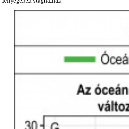
lényegében stagnálnak.