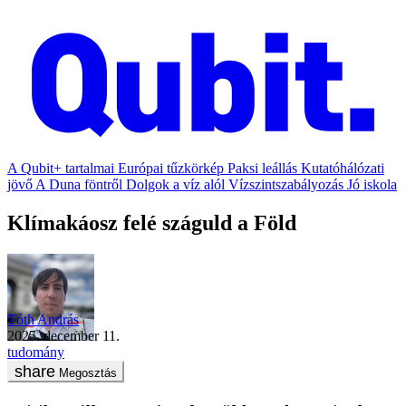
A Qubit+ tartalmai
Európai tűzkörkép
Paksi leállás
Kutatóhálózati
jövő
A Duna föntről
Dolgok a víz alól
Vízszintszabályozás
Jó iskola
Klímakáosz felé száguld a Föld
Tóth András
2025. december 11.
tudomány
Megosztás