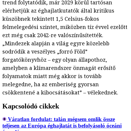
trend folytatódik, már 2029 körül tartósan
elérhetjük az éghajlatkutatók által kritikus
küszöbnek tekintett 1,5 Celsius-fokos
felmelegedési szintet, miközben tíz évvel ezelőtt
ezt még csak 2042-re valószínűsítették.
„Mindezek alapján a világ egyre közelebb
sodródik a veszélyes „forró Föld”
forgatókönyvhöz – egy olyan állapothoz,
amelyben a klímarendszer önmagát erősítő
folyamatok miatt még akkor is tovább
melegedne, ha az emberiség gyorsan
csökkentené a kibocsátásokat” – vélekednek.
Kapcsolódó cikkek
Váratlan fordulat: talán mégsem omlik össze
teljesen az Európa éghajlatát is befolyásoló óceáni