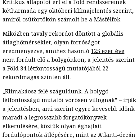
Kritikus állapotot ért el a Föld rendszereinek
kétharmada egy októberi klímajelentés szerint,
amiről csütörtökön
számolt be
a Másfélfok.
Miközben tavaly rekordot döntött a globális
átlaghőmérséklet, olyan forróságot
eredményezve, amihez hasonló
125 ezer éve
nem fordult elő a bolygónkon, a jelentés szerint
a Föld 34 létfontosságú mutatójából 22
rekordmagas szinten áll.
„Klímakáosz felé száguldunk. A bolygó
létfontosságú mutatói vörösen villognak” – írják
a jelentésben, ami szerint egyre kevesebb időnk
maradt a legrosszabb forgatókönyvek
elkerülésére, köztük olyan éghajlati
fordulópontok átlépésére, mint az Atlanti-óceán