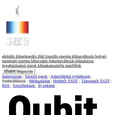
globális felmelegedés
föld
fosszilis energia
klímaváltozás
bolygó
megújuló energia
kibocsátás
éghajlatváltozás
klímakáosz
üvegházhatású gázok
klímakatasztrófa
másfélfok
Megosztás
Impresszum
Szerzői jogok
Adatvédelmi nyilatkozat
Sütibeállítások
Médiaajánlat
Hirdetői ÁSZF
Támogatói ÁSZF
RSS
Szerzőinknek
Írj nekünk