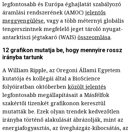
legfontosabb és Európa éghajlatát szabályozó
áramlási rendszerének (AMOC)
jelentős
meggyengülése
, vagy a több méternyi globális
tengerszintnek megfelelő jeget tároló nyugat-
antarktiszi jégtakaró (WAIS)
összeomlása
.
12 grafikon mutatja be, hogy mennyire rossz
irányba tartunk
A William Ripple, az Oregoni Állami Egyetem
kutatója és kollégái által a BioScience
folyóiratban októberben
közölt jelentés
legfontosabb megállapításait a Másfélfok
szakértői tizenkét grafikonon keresztül
mutatták be. Ezek olyan trendek kedvezőtlen
irányba történő alakulását ábrázolják, mint az
energiafogyasztás, az üvegházgáz-kibocsátás, az