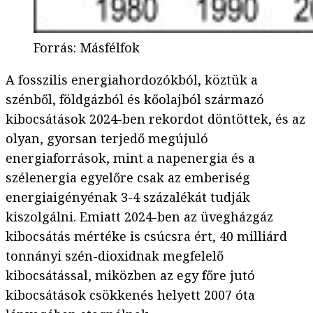
Forrás
:
Másfélfok
A fosszilis energiahordozókból, köztük a
szénből, földgázból és kőolajból származó
kibocsátások 2024-ben rekordot döntöttek, és az
olyan, gyorsan terjedő megújuló
energiaforrások, mint a napenergia és a
szélenergia egyelőre csak az emberiség
energiaigényénak 3-4 százalékát tudják
kiszolgálni. Emiatt 2024-ben az üvegházgáz
kibocsátás mértéke is csúcsra ért, 40 milliárd
tonnányi szén-dioxidnak megfelelő
kibocsátással, miközben az egy főre jutó
kibocsátások csökkenés helyett 2007 óta