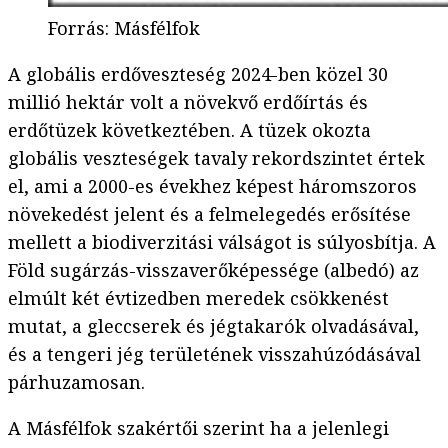
Forrás
:
Másfélfok
A globális erdőveszteség 2024-ben közel 30
millió hektár volt a növekvő erdőírtás és
erdőtüzek következtében. A tüzek okozta
globális veszteségek tavaly rekordszintet értek
el, ami a 2000-es évekhez képest háromszoros
növekedést jelent és a felmelegedés erősítése
mellett a biodiverzitási válságot is súlyosbítja. A
Föld sugárzás-visszaverőképessége (albedó) az
elmúlt két évtizedben meredek csökkenést
mutat, a gleccserek és jégtakarók olvadásával,
és a tengeri jég területének visszahúzódásával
párhuzamosan.
A Másfélfok szakértői szerint ha a jelenlegi