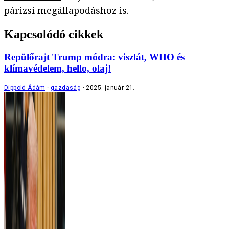
párizsi megállapodáshoz is.
Kapcsolódó cikkek
Repülőrajt Trump módra: viszlát, WHO és
klímavédelem, hello, olaj!
Dippold Ádám
gazdaság
2025. január 21.