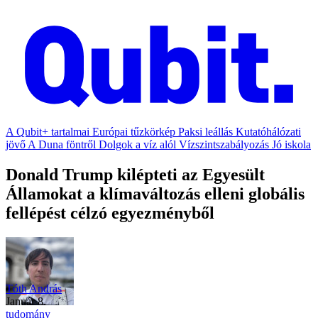
A Qubit+ tartalmai
Európai tűzkörkép
Paksi leállás
Kutatóhálózati
jövő
A Duna föntről
Dolgok a víz alól
Vízszintszabályozás
Jó iskola
Donald Trump kilépteti az Egyesült
Államokat a klímaváltozás elleni globális
fellépést célzó egyezményből
Tóth András
január 8.
tudomány