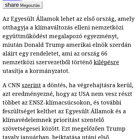
Megosztás
Az Egyesült Államok lehet az első ország, amely
otthagyja a klímaváltozás elleni nemzetközi
együttműködést megalapozó egyezményt,
miután Donald Trump amerikai elnök szerdán
aláírt egy rendeletet, ami az ország 66
nemzetközi szervezetből történő
kilépésre
utasítja a kormányzatot.
A CNN
szerint
a döntés, ha végrehajtásra kerül,
azt eredményezné, hogy az USA nem vesz részt
többet az ENSZ-klímacsúcsokon, és további
feszültséget kelthet az Egyesült Államok és a
klímavédelemnek prioritást szentelő
szövetségesei között. Ezt megelőzően Trump
tavaly januárban, beiktatása utáni első