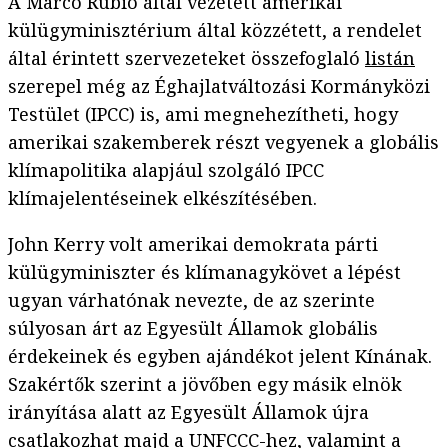
A Marco Rubio által vezetett amerikai
külügyminisztérium által közzétett, a rendelet
által érintett szervezeteket összefoglaló
listán
szerepel még az Éghajlatváltozási Kormányközi
Testület (IPCC) is, ami megnehezítheti, hogy
amerikai szakemberek részt vegyenek a globális
klímapolitika alapjául szolgáló IPCC
klímajelentéseinek elkészítésében.
John Kerry volt amerikai demokrata párti
külügyminiszter és klímanagykövet a lépést
ugyan várhatónak nevezte, de az szerinte
súlyosan árt az Egyesült Államok globális
érdekeinek és egyben ajándékot jelent Kínának.
Szakértők szerint a jövőben egy másik elnök
irányítása alatt az Egyesült Államok újra
csatlakozhat
majd a UNFCCC-hez, valamint a