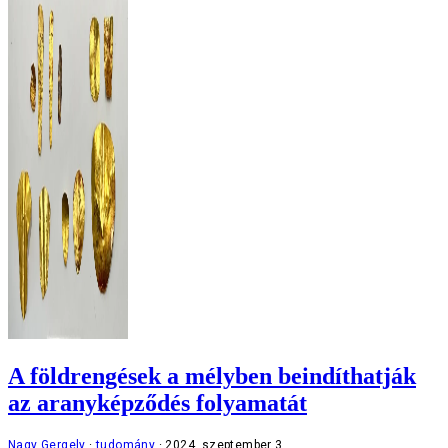
A földrengések a mélyben beindíthatják
az aranyképződés folyamatát
Nagy Gergely
tudomány
2024. szeptember 3.