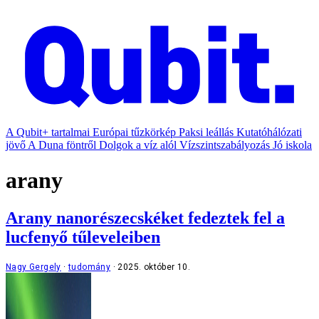
A Qubit+ tartalmai
Európai tűzkörkép
Paksi leállás
Kutatóhálózati
jövő
A Duna föntről
Dolgok a víz alól
Vízszintszabályozás
Jó iskola
arany
Arany nanorészecskéket fedeztek fel a
lucfenyő tűleveleiben
Nagy Gergely
tudomány
2025. október 10.