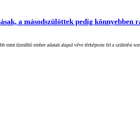
másak, a másodszülöttek pedig könnyebben r
b mint tízmillió ember adatait alapul véve térképezte fel a születési so