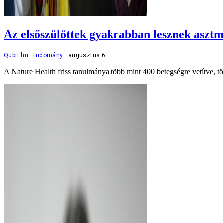
Az elsőszülöttek gyakrabban lesznek aszt
Qubit.hu
tudomány
augusztus 6.
A Nature Health friss tanulmánya több mint 400 betegségre vetítve, töb