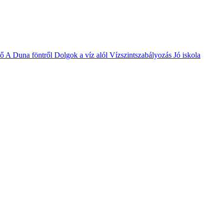
vő
A Duna föntről
Dolgok a víz alól
Vízszintszabályozás
Jó iskola