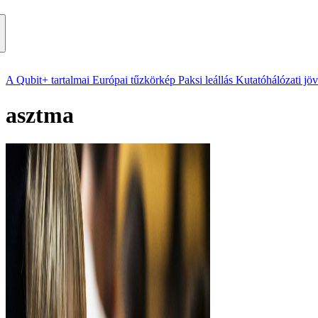
A Qubit+ tartalmai
Európai tűzkörkép
Paksi leállás
Kutatóhálózati jö
asztma