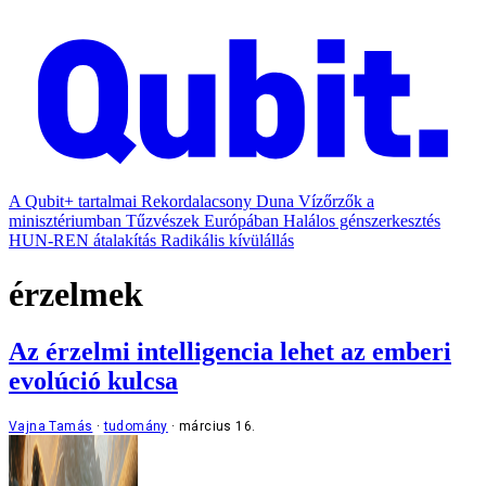
A Qubit+ tartalmai
Rekordalacsony Duna
Vízőrzők a
minisztériumban
Tűzvészek Európában
Halálos génszerkesztés
HUN-REN átalakítás
Radikális kívülállás
érzelmek
Az érzelmi intelligencia lehet az emberi
evolúció kulcsa
Vajna Tamás
tudomány
március 16.