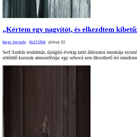
„Kértem egy nagyítót, és elkezdtem kibetűz
Nagy Gergely
KULTÚRA
június 22.
Serf András irodalmár, újságíró évekig tartó áldozatos munkája nyom
sötétülő korszak atmoszférája: egy sehová sem illeszthető író mindenn