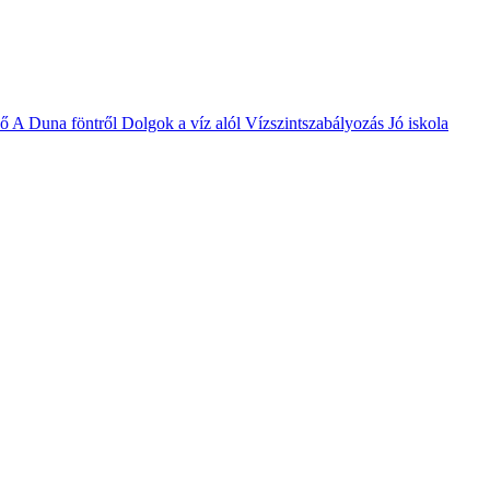
vő
A Duna föntről
Dolgok a víz alól
Vízszintszabályozás
Jó iskola