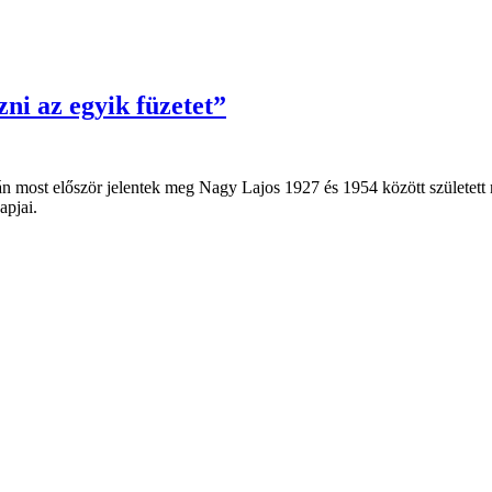
ni az egyik füzetet”
án most először jelentek meg Nagy Lajos 1927 és 1954 között születet
apjai.