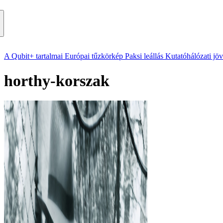
A Qubit+ tartalmai
Európai tűzkörkép
Paksi leállás
Kutatóhálózati jö
horthy-korszak