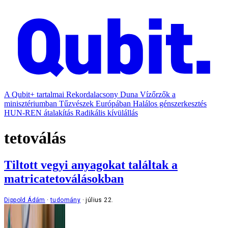
A Qubit+ tartalmai
Rekordalacsony Duna
Vízőrzők a
minisztériumban
Tűzvészek Európában
Halálos génszerkesztés
HUN-REN átalakítás
Radikális kívülállás
tetoválás
Tiltott vegyi anyagokat találtak a
matricatetoválásokban
Dippold Ádám
tudomány
július 22.