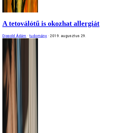
A tetoválótű is okozhat allergiát
Dippold Ádám
tudomány
2019. augusztus 29.