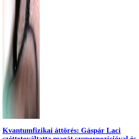
Kvantumfizikai áttörés: Gáspár Laci
széttetováltatta magát szuperpozícióval és