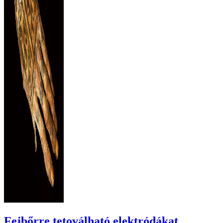
Fejbőrre tetoválható elektródákat