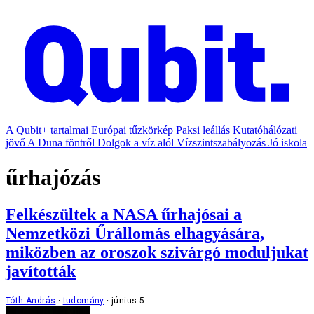
A Qubit+ tartalmai
Európai tűzkörkép
Paksi leállás
Kutatóhálózati
jövő
A Duna föntről
Dolgok a víz alól
Vízszintszabályozás
Jó iskola
űrhajózás
Felkészültek a NASA űrhajósai a
Nemzetközi Űrállomás elhagyására,
miközben az oroszok szivárgó moduljukat
javították
Tóth András
tudomány
június 5.