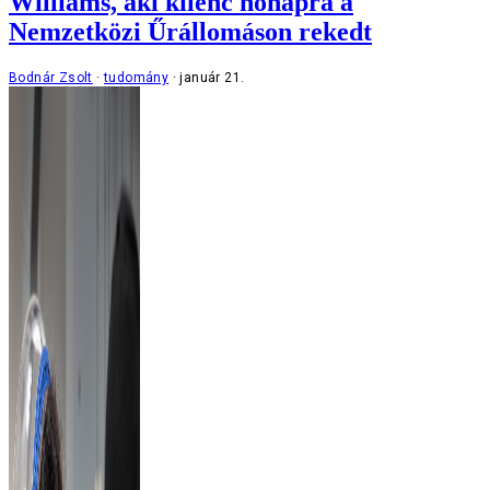
Williams, aki kilenc hónapra a
Nemzetközi Űrállomáson rekedt
Bodnár Zsolt
tudomány
január 21.