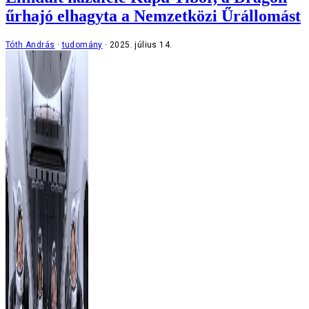
űrhajó elhagyta a Nemzetközi Űrállomást
Tóth András
tudomány
2025. július 14.