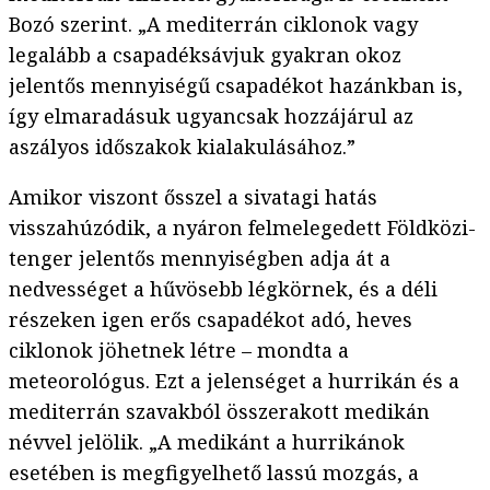
Bozó szerint. „A mediterrán ciklonok vagy
legalább a csapadéksávjuk gyakran okoz
jelentős mennyiségű csapadékot hazánkban is,
így elmaradásuk ugyancsak hozzájárul az
aszályos időszakok kialakulásához.”
Amikor viszont ősszel a sivatagi hatás
visszahúzódik, a nyáron felmelegedett Földközi-
tenger jelentős mennyiségben adja át a
nedvességet a hűvösebb légkörnek, és a déli
részeken igen erős csapadékot adó, heves
ciklonok jöhetnek létre – mondta a
meteorológus. Ezt a jelenséget a hurrikán és a
mediterrán szavakból összerakott medikán
névvel jelölik. „A medikánt a hurrikánok
esetében is megfigyelhető lassú mozgás, a