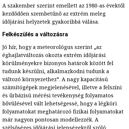
A szakember szerint emellett az 1980-as évektől
kezdődően szembetűnő az extrém meleg
időjárási helyzetek gyakoribbá válása.
Felkészülés a változásra
Jó hír, hogy a meteorológus szerint „az
éghajlatváltozás okozta extrém időjárási
körülményekre bizonyos határok között fel
tudunk készülni, alkalmazkodni tudunk a
változó környezethez”. A nagy kapacitású
számítógépek megjelenésével, illetve a felszíni
és űrbázisú mérési tevékenység folyamatos
bővülésével vált lehetségessé, hogy a légköri
folyamatokat meghatározó fizikai folyamatokat
már nagyon pontosan modellezzék. A
szélsőséges időjárási jelenségekről szóló