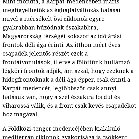
Mint mondta, a Kárpát-medencében máris
megfigyelhetők az éghajlatváltozás hatásai:
mivel a mérsékelt övi ciklonok egyre
gyakrabban húzódnak északabbra,
Magyarország térségét sokszor az időjárási
frontok déli ága érinti. Az itthon mért éves
csapadék jelentős részét ezek a
frontátvonulások, illetve a fölöttünk hullámzó
légköri frontok adják, ám azzal, hogy ezeknek a
hidegfrontoknak a déli ága éppen csak érinti a
Kárpát-medencét, legtöbbször csak annyi
hatásuk van, hogy a szél északira fordul és
viharossá válik, és a front csak kevés csapadékot
hoz magával.
A Földközi-tenger medencéjében kialakuló
mediterrán ciklonok gyakorisága is csökkent