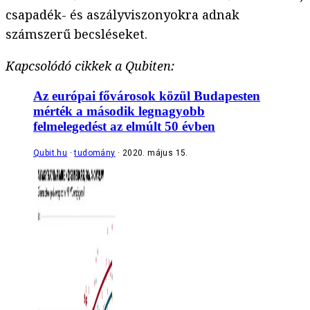
csapadék- és aszályviszonyokra adnak
számszerű becsléseket.
Kapcsolódó cikkek a Qubiten:
Az európai fővárosok közül Budapesten
mérték a második legnagyobb
felmelegedést az elmúlt 50 évben
Qubit.hu
tudomány
2020. május 15.