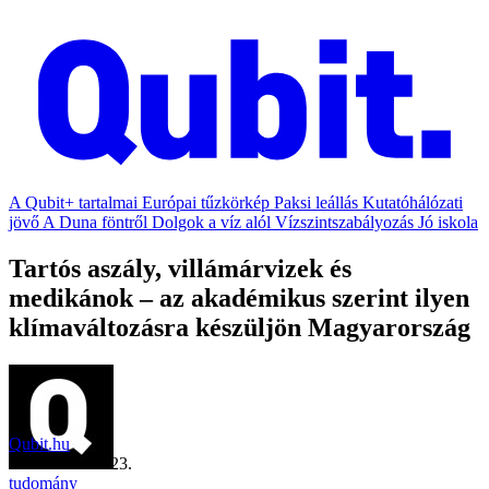
A Qubit+ tartalmai
Európai tűzkörkép
Paksi leállás
Kutatóhálózati
jövő
A Duna föntről
Dolgok a víz alól
Vízszintszabályozás
Jó iskola
Tartós aszály, villámárvizek és
medikánok – az akadémikus szerint ilyen
klímaváltozásra készüljön Magyarország
Qubit.hu
2021. március 23.
tudomány