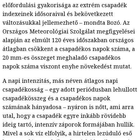
előfordulási gyakorisága az extrém csapadék
indexeinek idősoraival és bekövetkezett
változásukkal jellemezhető – mondta Bozó. Az
Országos Meteorológiai Szolgálat megfigyelései
alapján az elmúlt 120 éves időszakban országos
átlagban csökkent a csapadékos napok száma, a
20 mm-es összeget meghaladó csapadékos
napok száma viszont enyhe növekedést mutat.
A napi intenzitás, más néven átlagos napi
csapadékosság – egy adott periódusban lehullott
csapadékösszeg és a csapadékos napok
számának hányadosa – nyáron is nőtt, ami arra
utal, hogy a csapadék egyre inkább rövidebb
ideig tartó, intenzív záporok formájában hullik.
Mivel a sok víz elfolyik, a hirtelen lezúduló eső