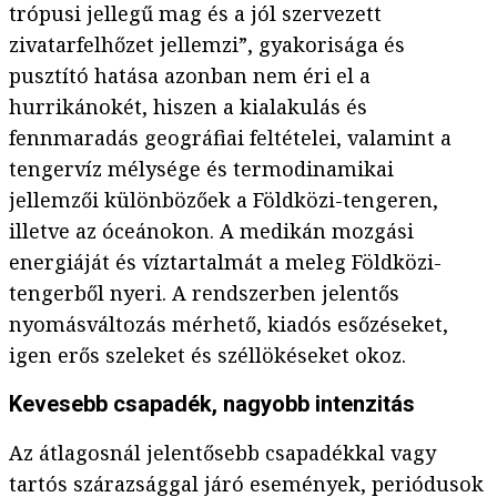
trópusi jellegű mag és a jól szervezett
zivatarfelhőzet jellemzi”, gyakorisága és
pusztító hatása azonban nem éri el a
hurrikánokét, hiszen a kialakulás és
fennmaradás geográfiai feltételei, valamint a
tengervíz mélysége és termodinamikai
jellemzői különbözőek a Földközi-tengeren,
illetve az óceánokon. A medikán mozgási
energiáját és víztartalmát a meleg Földközi-
tengerből nyeri. A rendszerben jelentős
nyomásváltozás mérhető, kiadós esőzéseket,
igen erős szeleket és széllökéseket okoz.
Kevesebb csapadék, nagyobb intenzitás
Az átlagosnál jelentősebb csapadékkal vagy
tartós szárazsággal járó események, periódusok