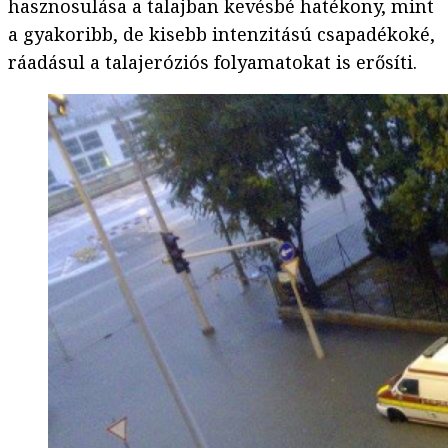
hasznosulása a talajban kevésbé hatékony, mint
a gyakoribb, de kisebb intenzitású csapadékoké,
ráadásul a talajeróziós folyamatokat is erősíti.