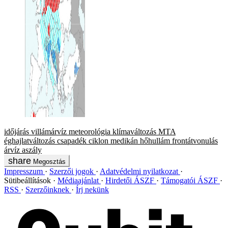
időjárás
villámárvíz
meteorológia
klímaváltozás
MTA
éghajlatváltozás
csapadék
ciklon
medikán
hőhullám
frontátvonulás
árvíz
aszály
Megosztás
Impresszum
Szerzői jogok
Adatvédelmi nyilatkozat
Sütibeállítások
Médiaajánlat
Hirdetői ÁSZF
Támogatói ÁSZF
RSS
Szerzőinknek
Írj nekünk