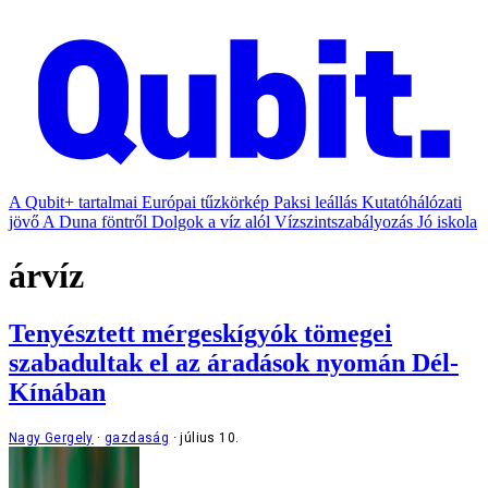
A Qubit+ tartalmai
Európai tűzkörkép
Paksi leállás
Kutatóhálózati
jövő
A Duna föntről
Dolgok a víz alól
Vízszintszabályozás
Jó iskola
árvíz
Tenyésztett mérgeskígyók tömegei
szabadultak el az áradások nyomán Dél-
Kínában
Nagy Gergely
gazdaság
július 10.