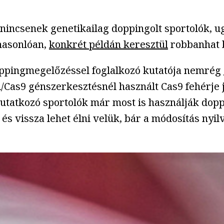
 nincsenek genetikailag doppingolt sportolók, 
hasonlóan,
konkrét példán keresztül
robbanhat b
oppingmegelőzéssel foglalkozó kutatója nemrég
R/Cas9 génszerkesztésnél használt Cas9 fehérje 
utatkozó sportolók már most is használják dopp
 és vissza lehet élni velük, bár a módosítás nyi