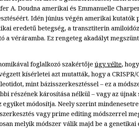
nifer A. Doudna amerikai és Emmanuelle Charpen
lesztéséért. Idén június végén amerikai kutatók
ikai eredetű betegség, a transztiterin amiloidóz
ató a véráramba. Ez rengeteg akadályt megszünt
nomikával foglalkozó szakértője
úgy vélte
, hog
végzett kísérletei azt mutatták, hogy a CRISPR/
eotidot, mint bázisszerkesztéssel – ez a módsz
öbbi részének károsítása nélkül – vagy az újnak
 egyiket módosítja. Neely szerint mindenesetre
sszerkesztés vagy prime editing módszerrel meg
osan melyik módszer válik majd be a genetikai