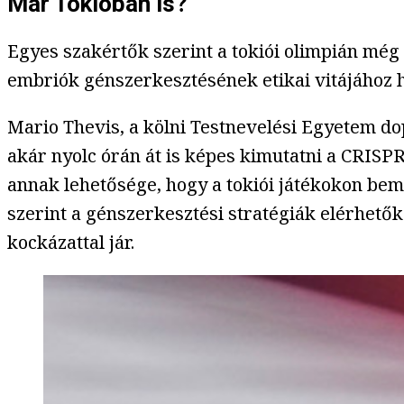
Már Tokióban is?
Egyes szakértők szerint a tokiói olimpián még
embriók génszerkesztésének etikai vitájához 
Mario Thevis, a kölni Testnevelési Egyetem d
akár nyolc órán át is képes kimutatni a CRISP
annak lehetősége, hogy a tokiói játékokon bem
szerint a génszerkesztési stratégiák elérhetők
kockázattal jár.