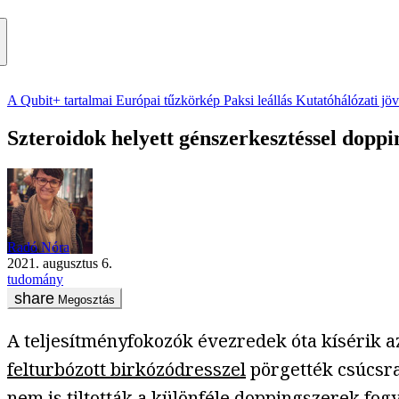
A Qubit+ tartalmai
Európai tűzkörkép
Paksi leállás
Kutatóhálózati jö
Szteroidok helyett génszerkesztéssel doppi
Radó Nóra
2021. augusztus 6.
tudomány
Megosztás
A teljesítményfokozók évezredek óta kísérik a
felturbózott birkózódresszel
pörgették csúcsr
nem is tiltották a különféle doppingszerek 