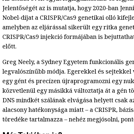
Jelentőségét az is mutatja, hogy 2020-ban Jen
Nobel-díjat a CRISPR/Cas9 genetikai olló kifej
amelyben az eljárással sikerült egy ritka genet
CRISPR/Cas9 injekció formájában is bejuttath
előtt.
Greg Neely, a Sydney Egyetem funkcionális ge
legvalószínűbb módja. Egerekkel és sejtekkel 
egy gént és precízen újraprogramozni egy nukl
közvetlenül egy másikká változtatja át a gén t
DNS mindkét szálának elvágása helyett csak az
alacsony hatékonysága miatt – a CRISPR, bázi
töredéke tartalmazza – nehéz megjósolni, pont