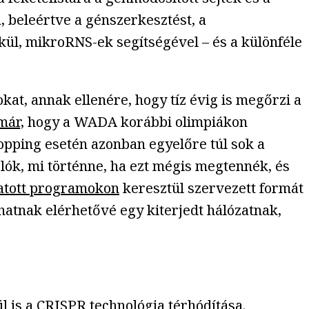
beleértve a génszerkesztést, a
kül, mikroRNS-ek segítségével – és a különféle
at, annak ellenére, hogy tíz évig is megőrzi a
már,
hogy a WADA korábbi olimpiákon
opping esetén azonban egyelőre túl sok a
lók, mi történne, ha ezt mégis megtennék, és
atott programokon
keresztül szervezett formát
atnak elérhetővé egy kiterjedt hálózatnak,
l is a CRISPR technológia térhódítása.