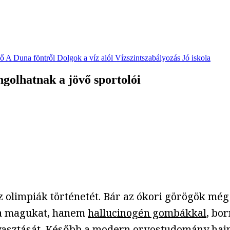
vő
A Duna föntről
Dolgok a víz alól
Vízszintszabályozás
Jó iskola
ngolhatnak a jövő sportolói
z olimpiák történetét. Bár az ókori görögök mé
a magukat, hanem
hallucinogén gombákkal
, bo
fogyasztását. Később a modern orvostudomány h