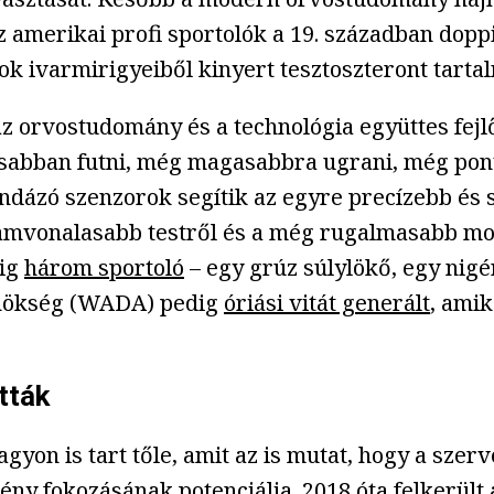
t az amerikai profi sportolók a 19. században dop
k ivarmirigyeiből kinyert tesztoszteront tartal
 orvostudomány és a technológia együttes fejlőd
abban futni, még magasabbra ugrani, még ponto
ndázó szenzorok segítik az egyre precízebb és s
vonalasabb testről és a még rugalmasabb mozg
dig
három sportoló
– egy grúz súlylökő, egy nigé
gynökség (WADA) pedig
óriási vitát generált
, amik
tták
yon is tart tőle, amit az is mutat, hogy a szer
ny fokozásának potenciálja. 2018 óta felkerült a