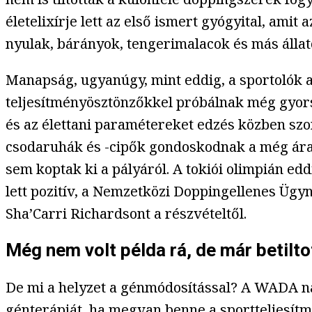
életelixírje lett az első ismert gyógyital, ami
nyulak, bárányok, tengerimalacok és más állato
Manapság, ugyanúgy, mint eddig, a sportolók az
teljesítményösztönzőkkel próbálnak még gyors
és az élettani paramétereket edzés közben szo
csodaruhák és -cipők gondoskodnak a még áram
sem koptak ki a pályáról. A tokiói olimpián ed
lett pozitív, a Nemzetközi Doppingellenes Ü
Sha’Carri Richardsont a részvételtől.
Még nem volt példa rá, de már betilto
De mi a helyzet a génmódosítással? A WADA nag
génterápiát, ha megvan benne a sportteljesítmé