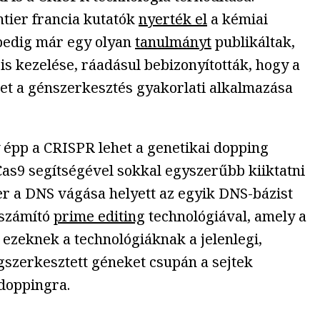
tier francia kutatók
nyerték el
a kémiai
 pedig már egy olyan
tanulmányt
publikáltak,
is kezelése, ráadásul bebizonyították, hogy a
et a génszerkesztés gyakorlati alkalmazása
y épp a CRISPR lehet a genetikai dopping
Cas9 segítségével sokkal egyszerűbb kiiktatni
er a DNS vágása helyett az egyik DNS-bázist
 számító
prime editing
technológiával, amely a
 ezeknek a technológiáknak a jelenlegi,
szerkesztett géneket csupán a sejtek
 doppingra.