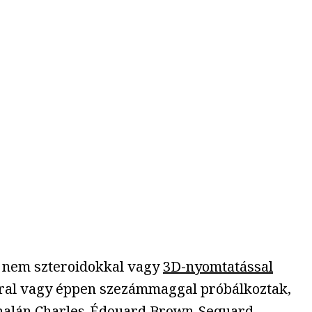
g nem szteroidokkal vagy
3D-nyomtatással
rral vagy éppen szezámmaggal próbálkoztak,
ajnalán Charles-Édouard Brown-Sequard