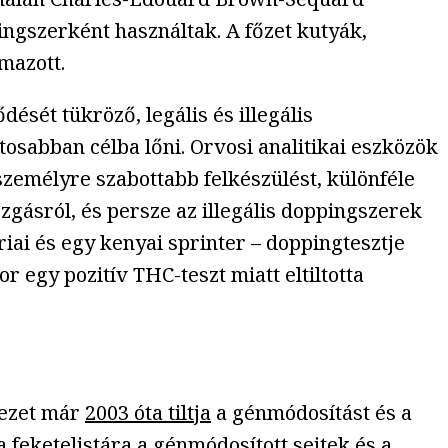
pingszerként használtak. A főzet kutyák,
mazott.
ését tükröző, legális és illegális
sabban célba lőni. Orvosi analitikai eszközök
zemélyre szabottabb felkészülést, különféle
ásról, és persze az illegális doppingszerek
riai és egy kenyai sprinter – doppingtesztje
or egy pozitív THC-teszt miatt eltiltotta
vezet már
2003 óta tiltja
a génmódosítást és a
 feketelistára a génmódosított sejtek és a