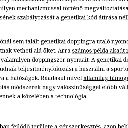
lyen mechanizmussal történő megváltoztatása, 
sének szabályozását a genetikai kód átírása nél
nál sem talált genetikai doppingra utaló nyomok
atnak vetheti alá őket. Arra
számos példa akadt 
 valamilyen doppingszer nyomait. A genetikai d
tudnák teljesítményfokozásra használni a sporto
 a hatóságok. Ráadásul mivel
államilag támog
piás módszerek nagy valószínűséggel előbb válh
ennek a közelében a technológia.
an fejlődő területe a génszerkesztés, azon belü