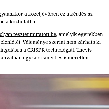
ugyanakkor a közeljövőben ez a kérdés az
e a köztudatba.
olyan tesztet mutatott be
, amelyik egerekben
jelenlétét. Véleménye szerint nem zárható ki
ingolásra a CRISPR technológiát. Thevis
lvánvalóan egy sor ismert és ismeretlen