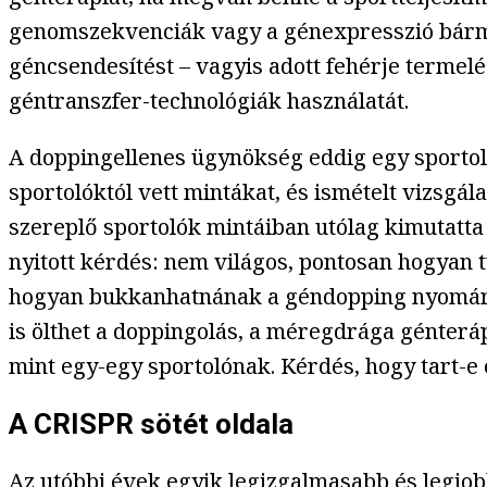
genomszekvenciák vagy a génexpresszió bármi
géncsendesítést – vagyis adott fehérje termelé
géntranszfer-technológiák használatát.
A doppingellenes ügynökség eddig egy sportoló
sportolóktól vett mintákat, és ismételt vizsgál
szereplő sportolók mintáiban utólag kimutatta
nyitott kérdés: nem világos, pontosan hogyan 
hogyan bukkanhatnának a géndopping nyomára
is ölthet a doppingolás, a méregdrága génterá
mint egy-egy sportolónak. Kérdés, hogy tart-e 
A CRISPR sötét oldala
Az utóbbi évek egyik legizgalmasabb és legjobb