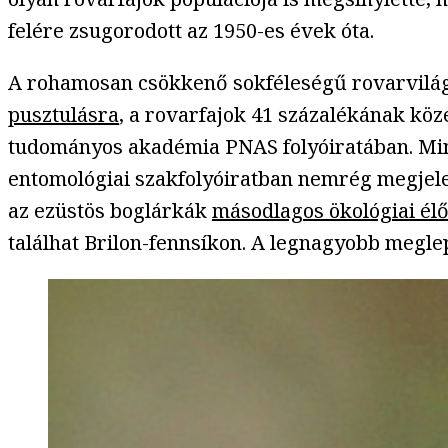
felére zsugorodott az 1950-es évek óta.
A rohamosan csökkenő sokféleségű rovarvilág j
pusztulásra
, a rovarfajok 41 százalékának kö
tudományos akadémia PNAS folyóiratában. Mind
entomológiai szakfolyóiratban nemrég megjel
az ezüstös boglárkák
másodlagos ökológiai él
találhat Brilon-fennsíkon. A legnagyobb meglep