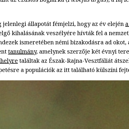
elenlegi állapotát fémjelzi, hogy az év elején
a
zelgő kihalásának veszélyére hívták fel a nemze
ezek ismeretében némi bizakodásra ad okot, a
ent
tanulmány
, amelynek szerzője két évnyi tere
őhelyre
találtak az Észak-Rajna-Vesztfáliát átsz
etésre a populációk az itt található külszíni f