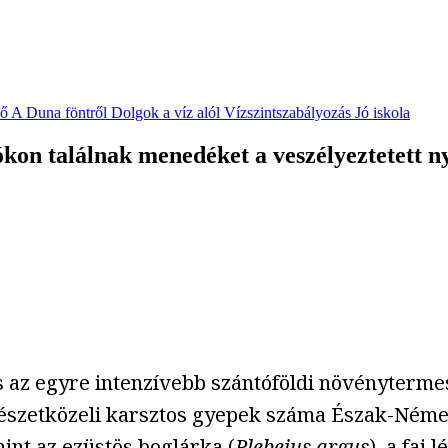
vő
A Duna föntről
Dolgok a víz alól
Vízszintszabályozás
Jó iskola
n találnak menedéket a veszélyeztetett ny
és az egyre intenzívebb szántóföldi növényterm
mészetközeli karsztos gyepek száma Észak-Néme
mint az ezüstös boglárka (
Plebejus argus
), a faj