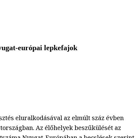
ugat-európai lepkefajok
esztés eluralkodásával az elmúlt száz évben
tországban. Az élőhelyek beszűkülését az
 létszáma Nyugat-Európában a becslések szerint