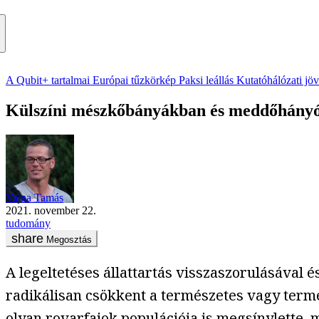
A Qubit+ tartalmai
Európai tűzkörkép
Paksi leállás
Kutatóhálózati jö
Külszíni mészkőbányákban és meddőhányóko
Vajna Tamás
2021. november 22.
tudomány
Megosztás
A legeltetéses állattartás visszaszorulásával 
radikálisan csökkent a természetes vagy ter
olyan rovarfajok populációja is megsínylette, 