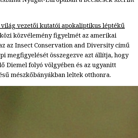
 világ vezetői kutatói apokaliptikus léptékű
tközi közvélemény figyelmét az amerikai
z az Insect Conservation and Diversity című
pi megfigyelését összegezve azt állítja, hogy
elő Diemel folyó völgyében és az ugyanitt
ejtésű mészkőbányákban leltek otthonra.