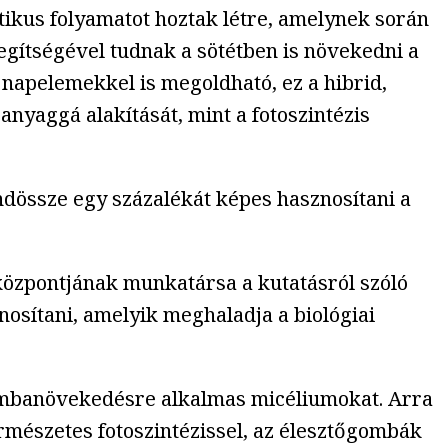
itikus folyamatot hoztak létre, amelynek során
segítségével tudnak a sötétben is növekedni a
 napelemekkel is megoldható, ez a hibrid,
nyaggá alakítását, mint a fotoszintézis
ndössze egy százalékát képes hasznosítani a
 központjának munkatársa a kutatásról szóló
nosítani, amelyik meghaladja a biológiai
gombanövekedésre alkalmas micéliumokat. Arra
ermészetes fotoszintézissel, az élesztőgombák