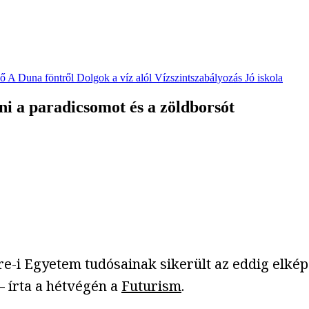
vő
A Duna föntről
Dolgok a víz alól
Vízszintszabályozás
Jó iskola
rni a paradicsomot és a zöldborsót
re-i Egyetem tudósainak sikerült az eddig elkép
– írta a hétvégén a
Futurism
.