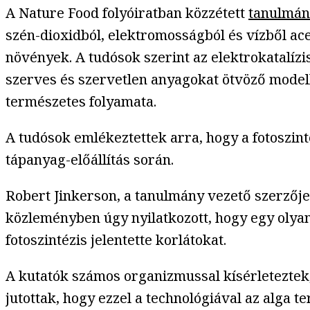
A Nature Food folyóiratban közzétett
tanulmán
szén-dioxidból, elektromosságból és vízből acet
növények. A tudósok szerint az elektrokatalíz
szerves és szervetlen anyagokat ötvöző modell
természetes folyamata.
A tudósok emlékeztettek arra, hogy a fotoszin
tápanyag-előállítás során.
Robert Jinkerson, a tanulmány vezető szerzője
közleményben úgy nyilatkozott, hogy egy olyan
fotoszintézis jelentette korlátokat.
A kutatók számos organizmussal kísérleteztek
jutottak, hogy ezzel a technológiával az alga 