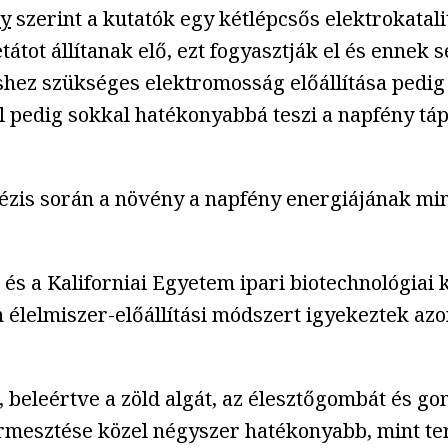
y
szerint a kutatók egy kétlépcsős elektrokatal
átot állítanak elő, ezt fogyasztják el és ennek 
ishez szükséges elektromosság előállítása pedig
 pedig sokkal hatékonyabbá teszi a napfény tápa
tézis során a növény a napfény energiájának mi
 és a Kaliforniai Egyetem ipari biotechnológiai
 élelmiszer-előállítási módszert igyekeztek azo
, beleértve a zöld algát, az élesztőgombát és 
termesztése közel négyszer hatékonyabb, mint t