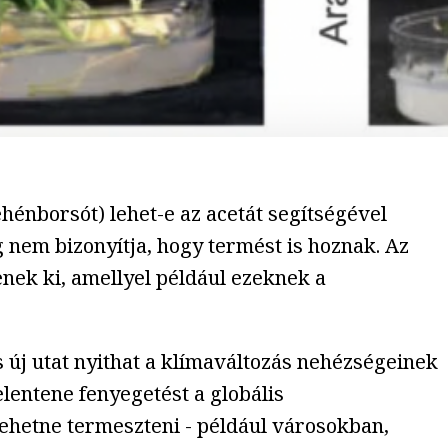
ehénborsót) lehet-e az acetát segítségével
 nem bizonyítja, hogy termést is hoznak. Az
nek ki, amellyel például ezeknek a
 új utat nyithat a klímaváltozás nehézségeinek
lentene fenyegetést a globális
lehetne termeszteni - például városokban,