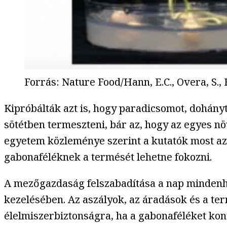
Forrás
:
Nature Food/Hann, E.C., Overa, S.,
Kipróbálták azt is, hogy paradicsomot, dohányt
sötétben termeszteni, bár az, hogy az egyes n
egyetem közleménye szerint a kutatók most az
gabonaféléknek a termését lehetne fokozni.
A mezőgazdaság felszabadítása a nap mindenhat
kezelésében. Az aszályok, az áradások és a te
élelmiszerbiztonságra, ha a gabonaféléket kon