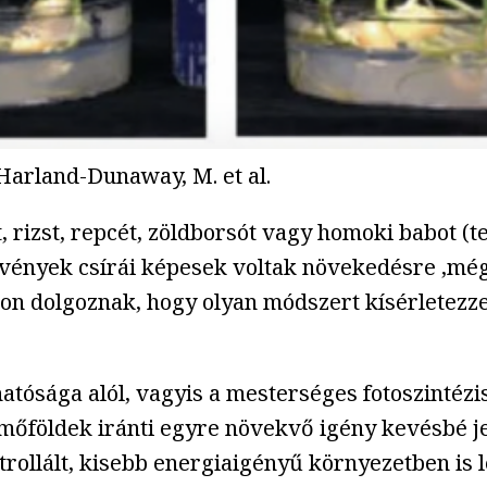
 Harland-Dunaway, M. et al.
, rizst, repcét, zöldborsót vagy homoki babot (t
övények csírái képesek voltak növekedésre ,még
on dolgoznak, hogy olyan módszert kísérletezze
ósága alól, vagyis a mesterséges fotoszintézis
rmőföldek iránti egyre növekvő igény kevésbé je
trollált, kisebb energiaigényű környezetben is 