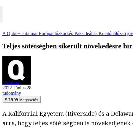
A Qubit+ tartalmai
Európai tűzkörkép
Paksi leállás
Kutatóhálózati jö
Teljes sötétségben sikerült növekedésre bí
Qubit.hu
2022. június 28.
tudomány
Megosztás
A Kaliforniai Egyetem (Riverside) és a Delawa
arra, hogy teljes sötétségben is növekedjenek 