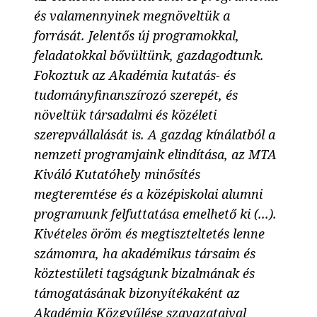
és valamennyinek megnöveltük a
forrását. Jelentős új programokkal,
feladatokkal bővültünk, gazdagodtunk.
Fokoztuk az Akadémia kutatás- és
tudományfinanszírozó szerepét, és
növeltük társadalmi és közéleti
szerepvállalását is. A gazdag kínálatból a
nemzeti programjaink elindítása, az MTA
Kiváló Kutatóhely minősítés
megteremtése és a középiskolai alumni
programunk felfuttatása emelhető ki (...).
Kivételes öröm és megtiszteltetés lenne
számomra, ha akadémikus társaim és
köztestületi tagságunk bizalmának és
támogatásának bizonyítékaként az
Akadémia Közgyűlése szavazataival