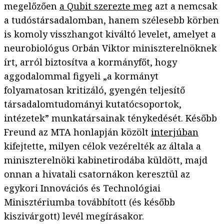
megelőzően
a Qubit szerezte meg
azt a nemcsak
a tudóstársadalomban, hanem szélesebb körben
is komoly visszhangot kiváltó levelet, amelyet a
neurobiológus Orbán Viktor miniszterelnöknek
írt, arról biztosítva a kormányfőt, hogy
aggodalommal figyeli „a kormányt
folyamatosan kritizáló, gyengén teljesítő
társadalomtudományi kutatócsoportok,
intézetek” munkatársainak ténykedését. Később
Freund az MTA honlapján közölt
interjúban
kifejtette, milyen célok vezérelték az általa a
miniszterelnöki kabinetirodába küldött, majd
onnan a hivatali csatornákon keresztül az
egykori Innovációs és Technológiai
Minisztériumba továbbított (és később
kiszivárgott) levél megírásakor.