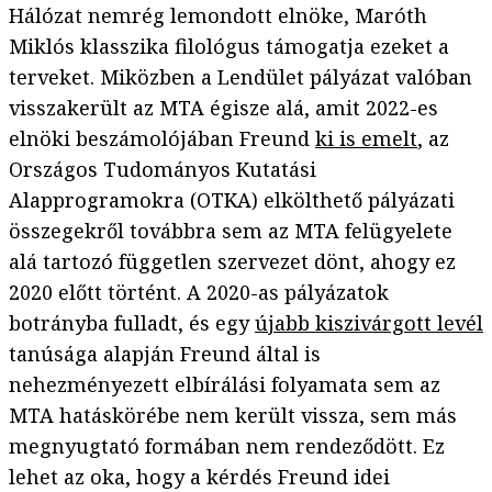
Hálózat nemrég lemondott elnöke, Maróth
Miklós klasszika filológus támogatja ezeket a
terveket. Miközben a Lendület pályázat valóban
visszakerült az MTA égisze alá, amit 2022-es
elnöki beszámolójában Freund
ki is emelt
, az
Országos Tudományos Kutatási
Alapprogramokra (OTKA) elkölthető pályázati
összegekről továbbra sem az MTA felügyelete
alá tartozó független szervezet dönt, ahogy ez
2020 előtt történt. A 2020-as pályázatok
botrányba fulladt, és egy
újabb kiszivárgott levél
tanúsága alapján Freund által is
nehezményezett elbírálási folyamata sem az
MTA hatáskörébe nem került vissza, sem más
megnyugtató formában nem rendeződött. Ez
lehet az oka, hogy a kérdés Freund idei