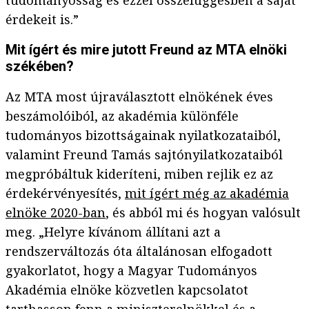
tudományosság és ezzel összefüggésben a saját
érdekeit is.”
Mit ígért és mire jutott Freund az MTA elnöki
székében?
Az MTA most újraválasztott elnökének éves
beszámolóiból, az akadémia különféle
tudományos bizottságainak nyilatkozataiból,
valamint Freund Tamás sajtónyilatkozataiból
megpróbáltuk kideríteni, miben rejlik ez az
érdekérvényesítés,
mit ígért még az akadémia
elnöke 2020-ban
, és abból mi és hogyan valósult
meg. „Helyre kívánom állítani azt a
rendszerváltozás óta általánosan elfogadott
gyakorlatot, hogy a Magyar Tudományos
Akadémia elnöke közvetlen kapcsolatot