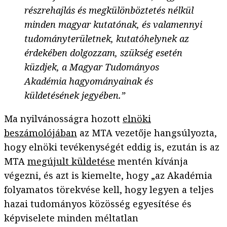
részrehajlás és megkülönböztetés nélkül
minden magyar kutatónak, és valamennyi
tudományterületnek, kutatóhelynek az
érdekében dolgozzam, szükség esetén
küzdjek, a Magyar Tudományos
Akadémia hagyományainak és
küldetésének jegyében.”
Ma nyilvánosságra hozott
elnöki
beszámolójában
az MTA vezetője hangsúlyozta,
hogy elnöki tevékenységét eddig is, ezután is az
MTA
megújult küldetése
mentén kívánja
végezni, és azt is kiemelte, hogy „az Akadémia
folyamatos törekvése kell, hogy legyen a teljes
hazai tudományos közösség egyesítése és
képviselete minden méltatlan