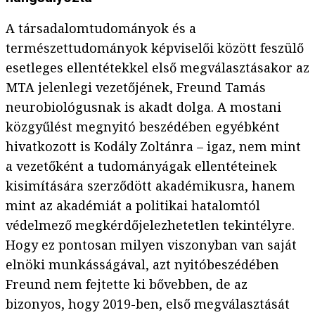
A társadalomtudományok és a
természettudományok képviselői között feszülő
esetleges ellentétekkel első megválasztásakor az
MTA jelenlegi vezetőjének, Freund Tamás
neurobiológusnak is akadt dolga. A mostani
közgyűlést megnyitó beszédében egyébként
hivatkozott is Kodály Zoltánra – igaz, nem mint
a vezetőként a tudományágak ellentéteinek
kisimítására szerződött akadémikusra, hanem
mint az akadémiát a politikai hatalomtól
védelmező megkérdőjelezhetetlen tekintélyre.
Hogy ez pontosan milyen viszonyban van saját
elnöki munkásságával, azt nyitóbeszédében
Freund nem fejtette ki bővebben, de az
bizonyos, hogy 2019-ben, első megválasztását