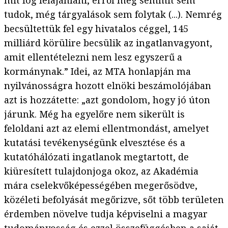
mit fog felajánlani, erről még semmit sem
tudok, még tárgyalások sem folytak (...). Nemrég
becsültettük fel egy hivatalos céggel, 145
milliárd körülire becsülik az ingatlanvagyont,
amit ellentételezni nem lesz egyszerű a
kormánynak.” Idei, az MTA honlapján ma
nyilvánosságra hozott elnöki beszámolójában
azt is hozzátette: „azt gondolom, hogy jó úton
járunk. Még ha egyelőre nem sikerült is
feloldani azt az elemi ellentmondást, amelyet
kutatási tevékenységünk elvesztése és a
kutatóhálózati ingatlanok megtartott, de
kiüresített tulajdonjoga okoz, az Akadémia
mára cselekvőképességében megerősödve,
közéleti befolyását megőrizve, sőt több területen
érdemben növelve tudja képviselni a magyar