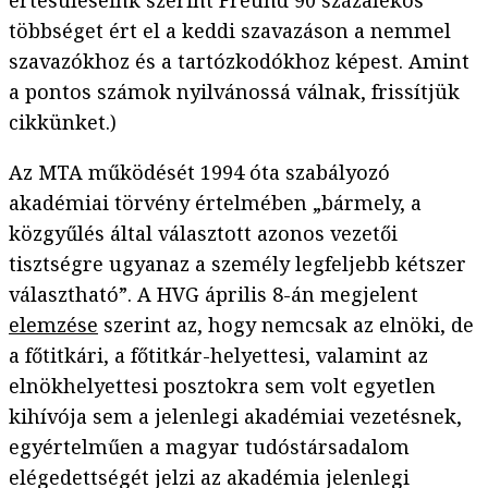
értesüléseink szerint Freund 90 százalékos
többséget ért el a keddi szavazáson a nemmel
szavazókhoz és a tartózkodókhoz képest. Amint
a pontos számok nyilvánossá válnak, frissítjük
cikkünket.)
Az MTA működését 1994 óta szabályozó
akadémiai törvény értelmében „bármely, a
közgyűlés által választott azonos vezetői
tisztségre ugyanaz a személy legfeljebb kétszer
választható”. A HVG április 8-án megjelent
elemzése
szerint az, hogy nemcsak az elnöki, de
a főtitkári, a főtitkár-helyettesi, valamint az
elnökhelyettesi posztokra sem volt egyetlen
kihívója sem a jelenlegi akadémiai vezetésnek,
egyértelműen a magyar tudóstársadalom
elégedettségét jelzi az akadémia jelenlegi