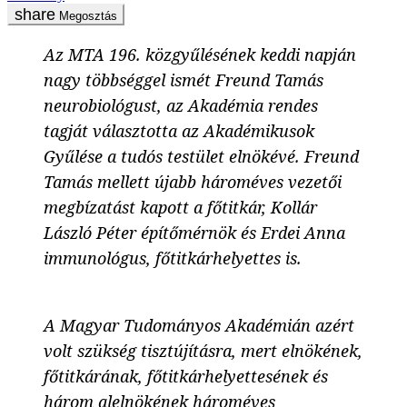
Megosztás
Az MTA 196. közgyűlésének keddi napján
nagy többséggel ismét Freund Tamás
neurobiológust, az Akadémia rendes
tagját választotta az Akadémikusok
Gyűlése a tudós testület elnökévé. Freund
Tamás mellett újabb hároméves vezetői
megbízatást kapott a főtitkár, Kollár
László Péter építőmérnök és Erdei Anna
immunológus, főtitkárhelyettes is.
A Magyar Tudományos Akadémián azért
volt szükség tisztújításra, mert elnökének,
főtitkárának, főtitkárhelyettesének és
három alelnökének hároméves