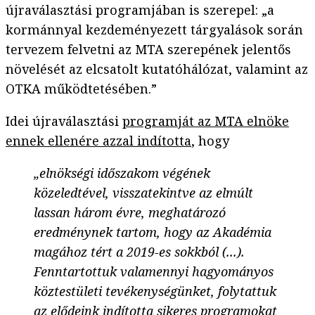
újraválasztási programjában is szerepel: „a
kormánnyal kezdeményezett tárgyalások során
tervezem felvetni az MTA szerepének jelentős
növelését az elcsatolt kutatóhálózat, valamint az
OTKA működtetésében.”
Idei újraválasztási
programját az MTA elnöke
ennek ellenére azzal indította
, hogy
„elnökségi időszakom végének
közeledtével, visszatekintve az elmúlt
lassan három évre, meghatározó
eredménynek tartom, hogy az Akadémia
magához tért a 2019-es sokkból (...).
Fenntartottuk valamennyi hagyományos
köztestületi tevékenységünket, folytattuk
az elődeink indította sikeres programokat