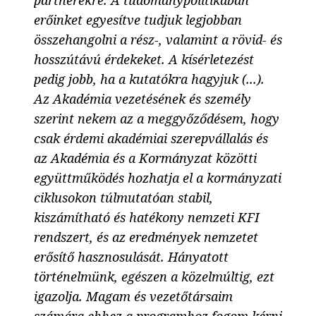
partnerekre. A tudománypolitikában
erőinket egyesítve tudjuk legjobban
összehangolni a rész-, valamint a rövid- és
hosszútávú érdekeket. A kísérletezést
pedig jobb, ha a kutatókra hagyjuk (...).
Az Akadémia vezetésének és személy
szerint nekem az a meggyőződésem, hogy
csak érdemi akadémiai szerepvállalás és
az Akadémia és a Kormányzat közötti
együttműködés hozhatja el a kormányzati
ciklusokon túlmutatóan stabil,
kiszámítható és hatékony nemzeti KFI
rendszert, és az eredmények nemzetet
erősítő hasznosulását. Hányatott
történelmünk, egészen a közelmúltig, ezt
igazolja. Magam és vezetőtársaim