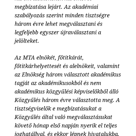
megbízatása lejárt. Az akadémiai
szabályozás szerint minden tisztségre
három évre lehet megválasztani és
legfeljebb egyszer újraválasztani a
jelölteket.
Az MTA elnökét, főtitkárát,
főtitkárhelyettesét és alelnökeit, valamint
az Elnökség három választott akadémikus
tagját az akadémikusokból és nem
akadémikus közgyűlési képviselőkből álló
Közgyűlés három évre választotta meg. A
tisztségviselők e megbízatásukat a
Közgyűlés által való megválasztásukat
követő hónap első napján nyerik el teljes
joghatállyal, és ekkor lépnek hivatalukba.