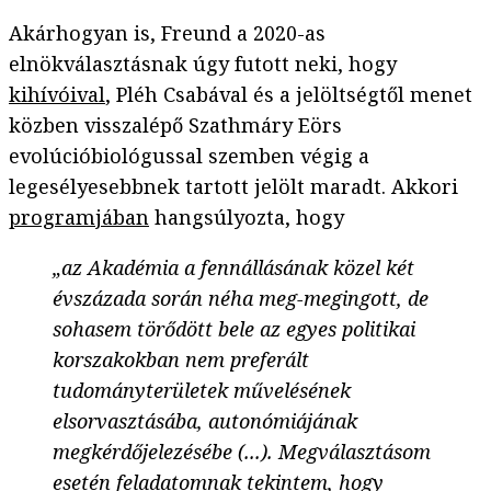
Akárhogyan is, Freund a 2020-as
elnökválasztásnak úgy futott neki, hogy
kihívóival
, Pléh Csabával és a jelöltségtől menet
közben visszalépő Szathmáry Eörs
evolúcióbiológussal szemben végig a
legesélyesebbnek tartott jelölt maradt. Akkori
programjában
hangsúlyozta, hogy
„az Akadémia a fennállásának közel két
évszázada során néha meg-megingott, de
sohasem törődött bele az egyes politikai
korszakokban nem preferált
tudományterületek művelésének
elsorvasztásába, autonómiájának
megkérdőjelezésébe (...). Megválasztásom
esetén feladatomnak tekintem, hogy