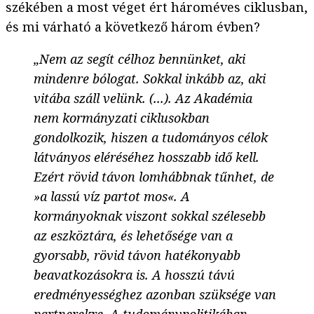
székében a most véget ért hároméves ciklusban,
és mi várható a következő három évben?
„Nem az segít célhoz bennünket, aki
mindenre bólogat. Sokkal inkább az, aki
vitába száll velünk. (...). Az Akadémia
nem kormányzati ciklusokban
gondolkozik, hiszen a tudományos célok
látványos eléréséhez hosszabb idő kell.
Ezért rövid távon lomhábbnak tűnhet, de
»a lassú víz partot mos«. A
kormányoknak viszont sokkal szélesebb
az eszköztára, és lehetősége van a
gyorsabb, rövid távon hatékonyabb
beavatkozásokra is. A hosszú távú
eredményességhez azonban szüksége van