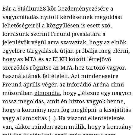
Bár a Stádium28 kör kezdeményezésére a
vagyonátadás nyitott kérdéseinek megoldási
lehetőségeiről a közgyűlésen is esett szó,
forrásunk szerint Freund javaslatára a
jelenlévők végül arra szavaztak, hogy az elnök
egyelőre tárgyalások útján próbálja meg elérni,
hogy az MTA és az ELKH között létrejövő
szerződés rögzítse az MTA-hoz tartozó vagyon
használatának feltételeit. Azt mindenesetre
Freund április végén az Inforádió Aréna című
műsorában
elmondta
, hogy „létezne egy nagyon
rossz megoldás, amit én biztos vagyok benne,
hogy a kormány nem fog meglépni: a kisajátítás
vagy államosítás (...). Ha viszont ellentételezés
van, akkor minden azon múlik, hogy a kormány