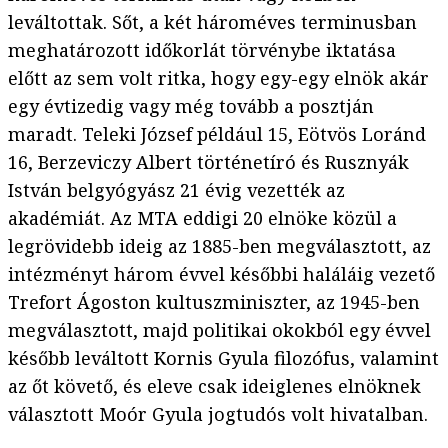
leváltottak. Sőt, a két hároméves terminusban
meghatározott időkorlát törvénybe iktatása
előtt az sem volt ritka, hogy egy-egy elnök akár
egy évtizedig vagy még tovább a posztján
maradt. Teleki József például 15, Eötvös Loránd
16, Berzeviczy Albert történetíró és Rusznyák
István belgyógyász 21 évig vezették az
akadémiát. Az MTA eddigi 20 elnöke közül a
legrövidebb ideig az 1885-ben megválasztott, az
intézményt három évvel későbbi haláláig vezető
Trefort Ágoston kultuszminiszter, az 1945-ben
megválasztott, majd politikai okokból egy évvel
később leváltott Kornis Gyula filozófus, valamint
az őt követő, és eleve csak ideiglenes elnöknek
választott Moór Gyula jogtudós volt hivatalban.