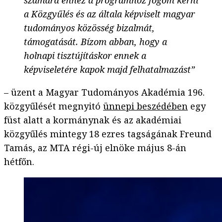
számára ehhez a programhoz fogom kérni
a Közgyűlés és az általa képviselt magyar
tudományos közösség bizalmát,
támogatását. Bízom abban, hogy a
holnapi tisztújításkor ennek a
képviseletére kapok majd felhatalmazást”
– üzent a Magyar Tudományos Akadémia 196.
közgyűlését megnyitó
ünnepi beszédében
egy
füst alatt a kormánynak és az akadémiai
közgyűlés mintegy 18 ezres tagságának Freund
Tamás, az MTA régi-új elnöke május 8-án
hétfőn.