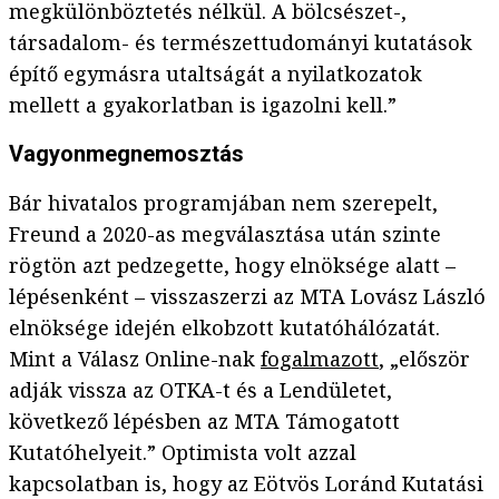
megkülönböztetés nélkül. A bölcsészet-,
társadalom- és természettudományi kutatások
építő egymásra utaltságát a nyilatkozatok
mellett a gyakorlatban is igazolni kell.”
Vagyonmegnemosztás
Bár hivatalos programjában nem szerepelt,
Freund a 2020-as megválasztása után szinte
rögtön azt pedzegette, hogy elnöksége alatt –
lépésenként – visszaszerzi az MTA Lovász László
elnöksége idején elkobzott kutatóhálózatát.
Mint a Válasz Online-nak
fogalmazott
, „először
adják vissza az OTKA-t és a Lendületet,
következő lépésben az MTA Támogatott
Kutatóhelyeit.” Optimista volt azzal
kapcsolatban is, hogy az Eötvös Loránd Kutatási