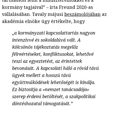
tarthasson fenn a miniszterelnökkel és a
kormány tagjaival” – írta Freund 2020-as
vállalásában. Tavaly májusi
beszámolójában
az
akadémia elnöke úgy értékelte, hogy
„a kormányzati kapcsolattartás nagyon
intenzívvé és sokoldalúvá vált. A
kölcsönös tájékoztatás megelőz
félreértéseket, konfliktusokat, lehetővé
teszi az egyeztetést, az érintettek
bevonását. A kapcsolati háló a rövid távú
ügyek mellett a hosszú távú
együttműködések lehetőségét is kínálja.
Ez biztosítja a »nemzet tanácsadója«
szerep érdemi betöltését, a szakpolitikai
döntéshozatal támogatását.”