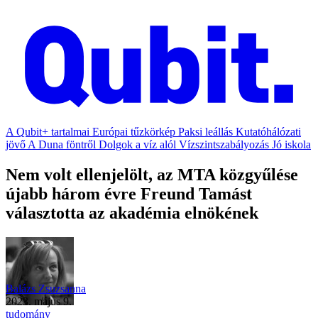
A Qubit+ tartalmai
Európai tűzkörkép
Paksi leállás
Kutatóhálózati
jövő
A Duna föntről
Dolgok a víz alól
Vízszintszabályozás
Jó iskola
Nem volt ellenjelölt, az MTA közgyűlése
újabb három évre Freund Tamást
választotta az akadémia elnökének
Balázs Zsuzsanna
2023. május 9.
tudomány