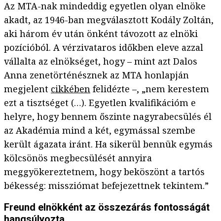
Az MTA-nak mindeddig egyetlen olyan elnöke
akadt, az 1946-ban megválasztott Kodály Zoltán,
aki három év után önként távozott az elnöki
pozícióból. A vérzivataros időkben eleve azzal
vállalta az elnökséget, hogy – mint azt Dalos
Anna zenetörténésznek az MTA honlapján
megjelent
cikkében
felidézte –, „nem kerestem
ezt a tisztséget (…). Egyetlen kvalifikációm e
helyre, hogy bennem őszinte nagyrabecsülés él
az Akadémia mind a két, egymással szembe
került ágazata iránt. Ha sikerül bennük egymás
kölcsönös megbecsülését annyira
meggyökereztetnem, hogy beköszönt a tartós
békesség: missziómat befejezettnek tekintem.”
Freund elnökként az összezárás fontosságát
hangsúlyozta