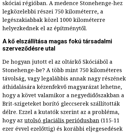
skóciai régióban. A medence Stonehenge-hez
legközelebbi részei 750 kilométerre, a
legészakiabbak közel 1000 kilométerre
helyezkednek el az építménytől.
A kő elszállítása magas fokú társadalmi
szerveződésre utal
De hogyan jutott el az oltárkő Skóciából a
Stonehenge-be? A több mint 750 kilométeres
távolság, vagy legalábbis annak nagy részének
áthidalására kézenfekvő magyarázat lehetne,
hogy a követ valamikor a negyedidőszakban a
Brit-szigeteket borító gleccserek szállították
délre. Ezzel a kutatók szerint az a probléma,
hogy az
utolsó glaciális periódusban
(115-11
ezer évvel ezelőttig) és korábbi eljegesedések