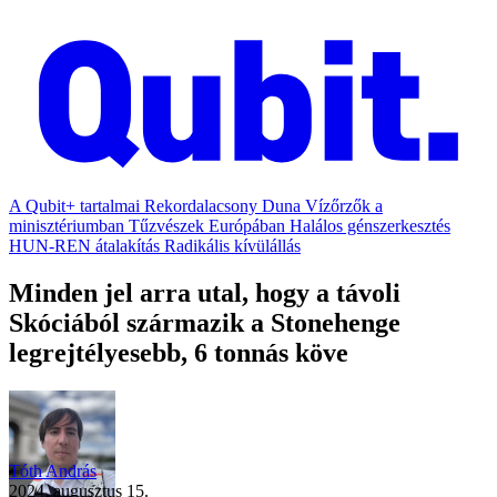
A Qubit+ tartalmai
Rekordalacsony Duna
Vízőrzők a
minisztériumban
Tűzvészek Európában
Halálos génszerkesztés
HUN-REN átalakítás
Radikális kívülállás
Minden jel arra utal, hogy a távoli
Skóciából származik a Stonehenge
legrejtélyesebb, 6 tonnás köve
Tóth András
2024. augusztus 15.