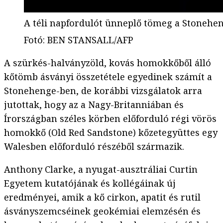
A téli napfordulót ünneplő tömeg a Stoneh
Fotó
:
BEN STANSALL/AFP
A szürkés-halványzöld, kovás homokkőből álló
kőtömb ásványi összetétele egyedinek számít a
Stonehenge-ben, de korábbi vizsgálatok arra
jutottak, hogy az a Nagy-Britanniában és
Írországban széles körben előforduló régi vörös
homokkő (Old Red Sandstone) kőzetegyüttes egy
Walesben előforduló részéből származik.
Anthony Clarke, a nyugat-ausztráliai Curtin
Egyetem kutatójának és kollégáinak új
eredményei, amik a kő cirkon, apatit és rutil
ásványszemcséinek geokémiai elemzésén és