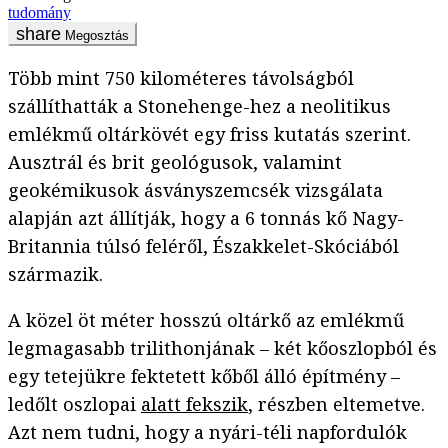
tudomány
Megosztás
Több mint 750 kilométeres távolságból
szállíthatták a Stonehenge-hez a neolitikus
emlékmű oltárkövét egy friss kutatás szerint.
Ausztrál és brit geológusok, valamint
geokémikusok ásványszemcsék vizsgálata
alapján azt állítják, hogy a 6 tonnás kő Nagy-
Britannia túlsó feléről, Északkelet-Skóciából
származik.
A közel öt méter hosszú oltárkő az emlékmű
legmagasabb trilithonjának – két kőoszlopból és
egy tetejükre fektetett kőből álló építmény –
ledőlt oszlopai
alatt fekszik
, részben eltemetve.
Azt nem tudni, hogy a nyári-téli napfordulók