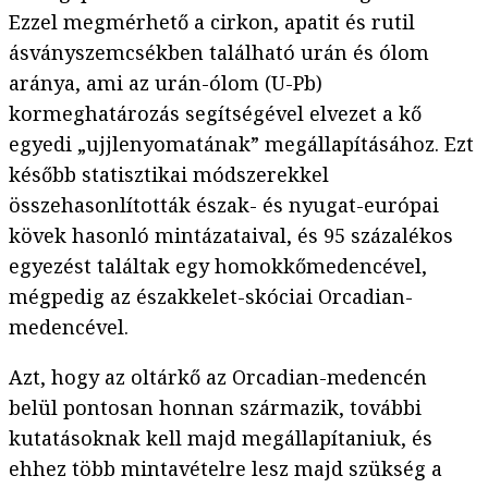
Ezzel megmérhető a cirkon, apatit és rutil
ásványszemcsékben található urán és ólom
aránya, ami az urán-ólom (U-Pb)
kormeghatározás segítségével elvezet a kő
egyedi „ujjlenyomatának” megállapításához. Ezt
később statisztikai módszerekkel
összehasonlították észak- és nyugat-európai
kövek hasonló mintázataival, és 95 százalékos
egyezést találtak egy homokkőmedencével,
mégpedig az északkelet-skóciai Orcadian-
medencével.
Azt, hogy az oltárkő az Orcadian-medencén
belül pontosan honnan származik, további
kutatásoknak kell majd megállapítaniuk, és
ehhez több mintavételre lesz majd szükség a