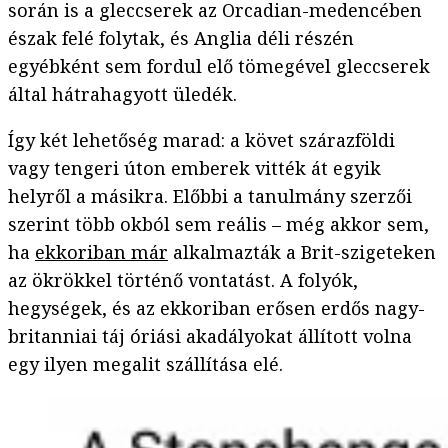
során is a gleccserek az Orcadian-medencében
észak felé folytak, és Anglia déli részén
egyébként sem fordul elő tömegével gleccserek
által hátrahagyott üledék.
Így két lehetőség marad: a követ szárazföldi
vagy tengeri úton emberek vitték át egyik
helyről a másikra. Előbbi a tanulmány szerzői
szerint több okból sem reális – még akkor sem,
ha
ekkoriban már
alkalmazták a Brit-szigeteken
az ökrökkel történő vontatást. A folyók,
hegységek, és az ekkoriban erősen erdős nagy-
britanniai táj óriási akadályokat állított volna
egy ilyen megalit szállítása elé.