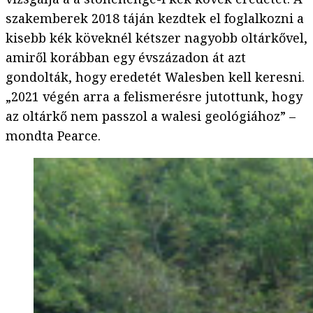
szakemberek 2018 táján kezdtek el foglalkozni a
kisebb kék köveknél kétszer nagyobb oltárkővel,
amiről korábban egy évszázadon át azt
gondolták, hogy eredetét Walesben kell keresni.
„2021 végén arra a felismerésre jutottunk, hogy
az oltárkő nem passzol a walesi geológiához” –
mondta Pearce.