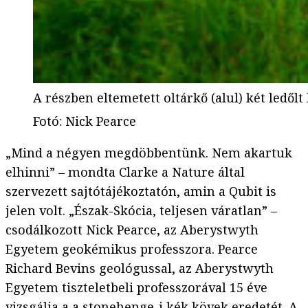
A részben eltemetett oltárkő (alul) két ledőlt
Fotó
:
Nick Pearce
„Mind a négyen megdöbbentünk. Nem akartuk
elhinni” – mondta Clarke a Nature által
szervezett sajtótájékoztatón, amin a Qubit is
jelen volt. „Észak-Skócia, teljesen váratlan” –
csodálkozott Nick Pearce, az Aberystwyth
Egyetem geokémikus professzora. Pearce
Richard Bevins geológussal, az Aberystwyth
Egyetem tiszteletbeli professzorával 15 éve
vizsgálja a a stonehenge-i kék kövek eredetét. A