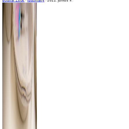
Bodnár Zsolt
tudomány
2022. június 9.