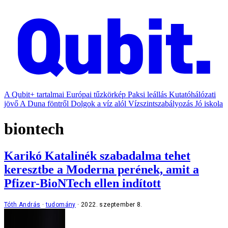
A Qubit+ tartalmai
Európai tűzkörkép
Paksi leállás
Kutatóhálózati
jövő
A Duna föntről
Dolgok a víz alól
Vízszintszabályozás
Jó iskola
biontech
Karikó Katalinék szabadalma tehet
keresztbe a Moderna perének, amit a
Pfizer-BioNTech ellen indított
Tóth András
tudomány
2022. szeptember 8.