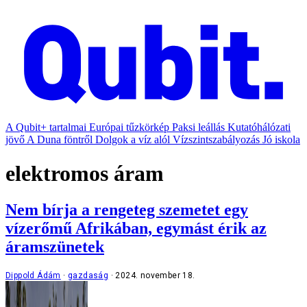
A Qubit+ tartalmai
Európai tűzkörkép
Paksi leállás
Kutatóhálózati
jövő
A Duna föntről
Dolgok a víz alól
Vízszintszabályozás
Jó iskola
elektromos áram
Nem bírja a rengeteg szemetet egy
vízerőmű Afrikában, egymást érik az
áramszünetek
Dippold Ádám
gazdaság
2024. november 18.