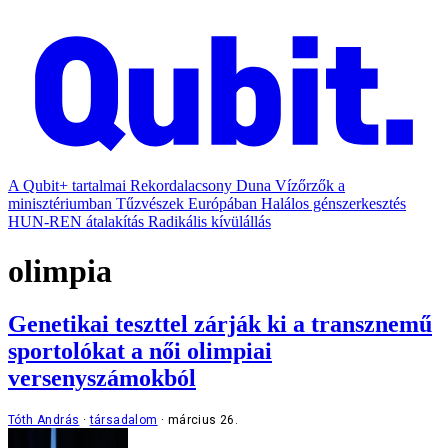
A Qubit+ tartalmai
Rekordalacsony Duna
Vízőrzők a
minisztériumban
Tűzvészek Európában
Halálos génszerkesztés
HUN-REN átalakítás
Radikális kívülállás
olimpia
Genetikai teszttel zárják ki a transznemű
sportolókat a női olimpiai
versenyszámokból
Tóth András
társadalom
március 26.