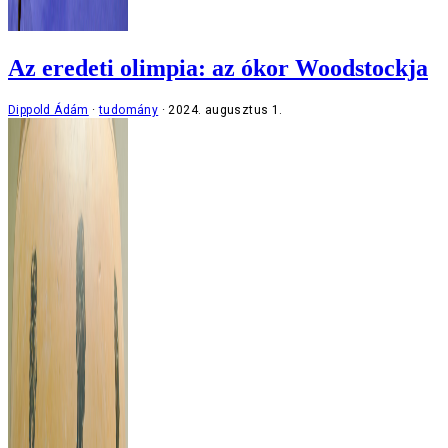
Az eredeti olimpia: az ókor Woodstockja
Dippold Ádám
tudomány
2024. augusztus 1.