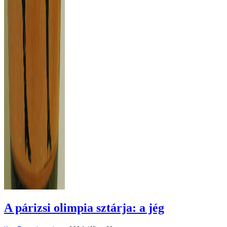
A párizsi olimpia sztárja: a jég