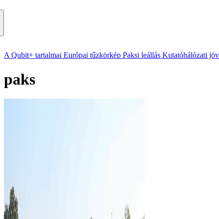
A Qubit+ tartalmai
Európai tűzkörkép
Paksi leállás
Kutatóhálózati jö
paks