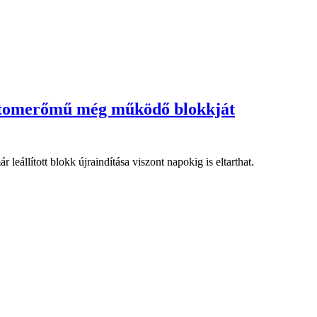
si Atomerőmű még működő blokkját
eállított blokk újraindítása viszont napokig is eltarthat.