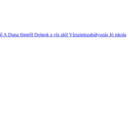
vő
A Duna föntről
Dolgok a víz alól
Vízszintszabályozás
Jó iskola