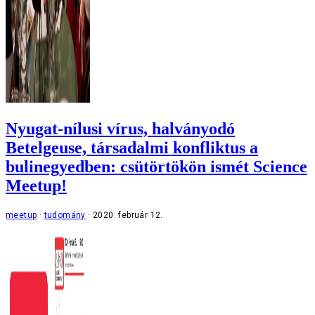
Nyugat-nílusi vírus, halványodó
Betelgeuse, társadalmi konfliktus a
bulinegyedben: csütörtökön ismét Science
Meetup!
meetup
tudomány
2020. február 12.