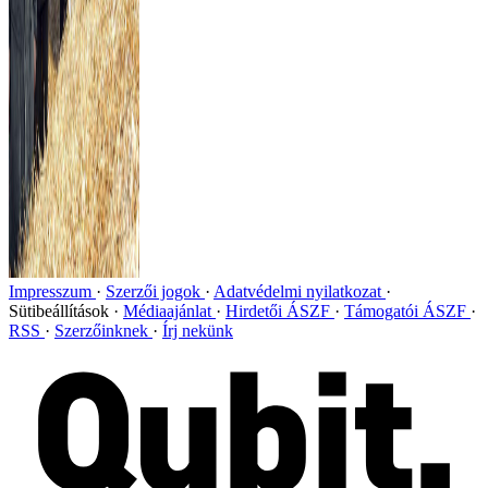
Impresszum
Szerzői jogok
Adatvédelmi nyilatkozat
Sütibeállítások
Médiaajánlat
Hirdetői ÁSZF
Támogatói ÁSZF
RSS
Szerzőinknek
Írj nekünk