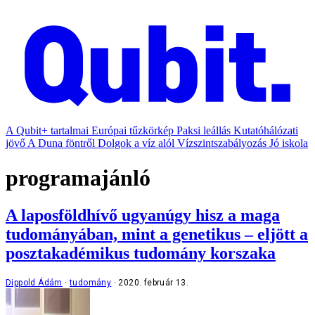
A Qubit+ tartalmai
Európai tűzkörkép
Paksi leállás
Kutatóhálózati
jövő
A Duna föntről
Dolgok a víz alól
Vízszintszabályozás
Jó iskola
programajánló
A laposföldhívő ugyanúgy hisz a maga
tudományában, mint a genetikus – eljött a
posztakadémikus tudomány korszaka
Dippold Ádám
tudomány
2020. február 13.