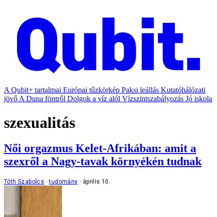
A Qubit+ tartalmai
Európai tűzkörkép
Paksi leállás
Kutatóhálózati
jövő
A Duna föntről
Dolgok a víz alól
Vízszintszabályozás
Jó iskola
szexualitás
Női orgazmus Kelet-Afrikában: amit a
szexről a Nagy-tavak környékén tudnak
Tóth Szabolcs
tudomány
április 10.