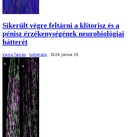
Sikerült végre feltárni a klitorisz és a
pénisz érzékenységének neurobiológiai
hátterét
Vajna Tamás
tudomány
2024. június 20.