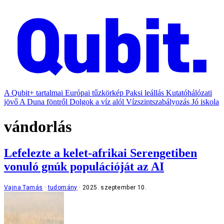
A Qubit+ tartalmai
Európai tűzkörkép
Paksi leállás
Kutatóhálózati
jövő
A Duna föntről
Dolgok a víz alól
Vízszintszabályozás
Jó iskola
vándorlás
Lefelezte a kelet-afrikai Serengetiben
vonuló gnúk populációját az AI
Vajna Tamás
tudomány
2025. szeptember 10.