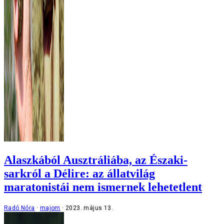
Alaszkából Ausztráliába, az Északi-
sarkról a Délire: az állatvilág
maratonistái nem ismernek lehetetlent
Radó Nóra
majom
2023. május 13.