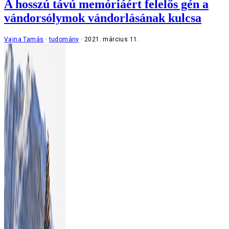
A hosszú távú memóriáért felelős gén a
vándorsólymok vándorlásának kulcsa
Vajna Tamás
tudomány
2021. március 11.