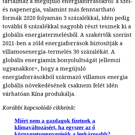
tartalmaz a megújuló energiaforrásokról: a szél-
és napenergia, valamint más fenntartható
formák 2020 folyamán 3 százalékkal, idén pedig
további 8 százalékkal nagyobb részt tesznek ki a
globális energiatermelésből. A szakértők szerint
2021-ben a zöld energiaforrások biztosítják a
villamosenergia-termelés 30 százalékát. A
globális energiamix bonyolultságát jellemzi
ugyanakkor+, hogy a megújuló
energiaforrásokból származó villamos energia
globális növekedésének csaknem felét idén
várhatóan Kína produkálja.
Korábbi kapcsolódó cikkeink:
Miért nem a gazdagok fizetnek a
klímaváltozásért, ha egyszer az ő
környezetszennyezésük a legkárosabb?