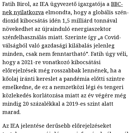
Fatih Birol, az IEA ügyvezető igazgatója a
BBC-
nek nyilatkozva
elmondta, hogy a globális szén-
dioxid kibocsátás idén 1,5 milliárd tonnával
növekedhet az újrainduló energiaszektor
szénfelhasználás miatt. Szerinte így „a Covid-
válságból való gazdasági kilábalás jelenleg
minden, csak nem fenntartható”. Fatih úgy véli,
hogy a 2021-re vonatkozó kibocsátási
előrejelzések még rosszabbak lennének, ha a
kőolaj iránti kereslet a pandémia előtti szintre
emelkedne, de ez a nemzetközi légi és tengeri
közlekedés korlátozása miatt az év végére még
mindig 20 százalékkal a 2019-es szint alatt
marad.
Az IEA jelentése derűsebb előrejelzéseket