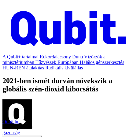
A Qubit+ tartalmai
Rekordalacsony Duna
Vízőrzők a
minisztériumban
Tűzvészek Európában
Halálos génszerkesztés
HUN-REN átalakítás
Radikális kívülállás
2021-ben ismét durván növekszik a
globális szén-dioxid kibocsátás
Qubit.hu
2021. április 20.
gazdaság