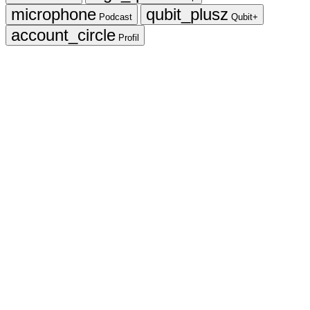
Podcast
Qubit+
Profil