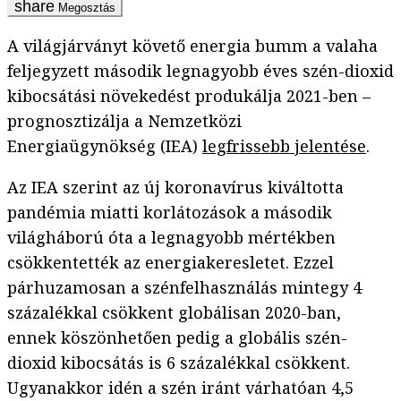
Megosztás
A világjárványt követő energia bumm a valaha
feljegyzett második legnagyobb éves szén-dioxid
kibocsátási növekedést produkálja 2021-ben –
prognosztizálja a Nemzetközi
Energiaügynökség (IEA)
legfrissebb jelentése
.
Az IEA szerint az új koronavírus kiváltotta
pandémia miatti korlátozások a második
világháború óta a legnagyobb mértékben
csökkentették az energiakeresletet. Ezzel
párhuzamosan a szénfelhasználás mintegy 4
százalékkal csökkent globálisan 2020-ban,
ennek köszönhetően pedig a globális szén-
dioxid kibocsátás is 6 százalékkal csökkent.
Ugyanakkor idén a szén iránt várhatóan 4,5