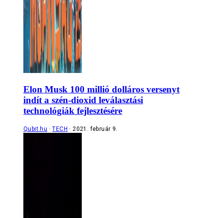
Elon Musk 100 millió dolláros versenyt
indít a szén-dioxid leválasztási
technológiák fejlesztésére
Qubit.hu
TECH
2021. február 9.