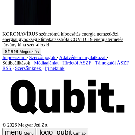
KORONAVÍRUS
szénerőmű
kibocsátás
energia
nemzetközi
energiaügynökség
klímakatasztrófa
COVID-19
energiatermelés
járvány
kína
szén-dioxid
Megosztás
Impresszum
Szerzői jogok
Adatvédelmi nyilatkozat
Sütibeállítások
Médiaajánlat
Hirdetői ÁSZF
Támogatói ÁSZF
RSS
Szerzőinknek
Írj nekünk
©
2026
Magyar Jeti Zrt.
Menü
Címlap