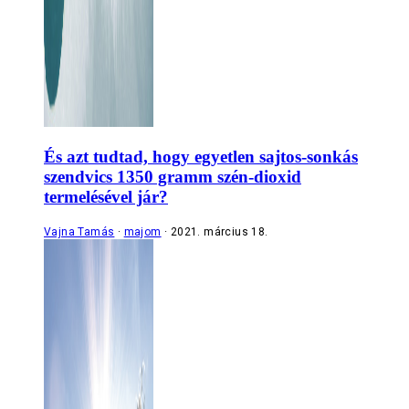
És azt tudtad, hogy egyetlen sajtos-sonkás
szendvics 1350 gramm szén-dioxid
termelésével jár?
Vajna Tamás
majom
2021. március 18.