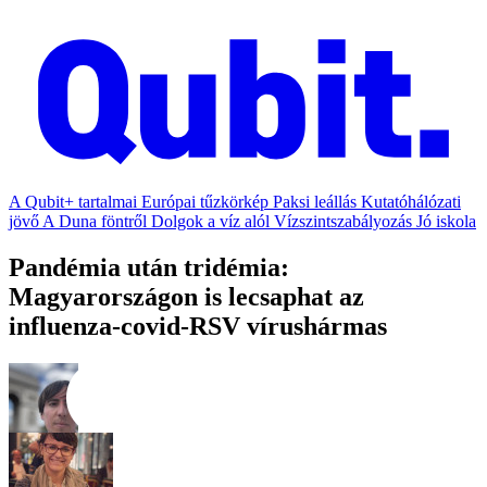
A Qubit+ tartalmai
Európai tűzkörkép
Paksi leállás
Kutatóhálózati
jövő
A Duna föntről
Dolgok a víz alól
Vízszintszabályozás
Jó iskola
Pandémia után tridémia:
Magyarországon is lecsaphat az
influenza-covid-RSV vírushármas