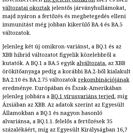
változatai okoztak
jelentős járványhullámokat,
majd nyáron a fertőzés és megbetegedés elleni
immunitást még jobban kikerülő BA.4 és BA.5
változatok.
Jelenleg két új omikron-variánst, a BQ.1 és az
XBB hibrid változatot figyelik közelebbről a
kutatók. A BQ.1 a BA.5 egyik
alváltozata
, az XBB
örökítőanyaga pedig a korábbi BA.2-ből kialakult
BA.2.10 és BA.2.75 változatok
rekombinációjának
eredménye. Európában és Észak-Amerikában
jelenleg jobbára a
BQ.1 vírusvariáns terjed
, míg
Ázsiában az XBB. Az adatok szerint az Egyesült
Államokban a BQ.1 és nagyon hasonló
alvariánsa, a BQ.1.1. felelős a fertőzések 35
százalékáért, míg az Egyesült Királyságban 16,7