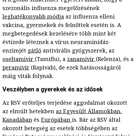
szezonális influenza megelőzésének
leghatékonyabb módja
az influenza elleni
vakcina, gyermekek és felnőttek esetén is. A
megbetegedések kezelésére több mint két
évtizede léteznek a vírus neuraminidáz-
enzimjét
gátló
antivirális gyógyszerek, az
oseltamivir
(Tamiflu), a
zanamivir
(Relenza), és a
peramivir
(Rapivab), de ezek hatásosságáról
máig viták folynak.
Veszélyben a gyerekek és az idősek
Az RSV erőteljes terjedése aggodalmat okozott
az elmúlt hetekben
az Egyesült Államokban
,
Kanadában
és
Európában
is. Bár az RSV által
okozott betegség az esetek többségében az