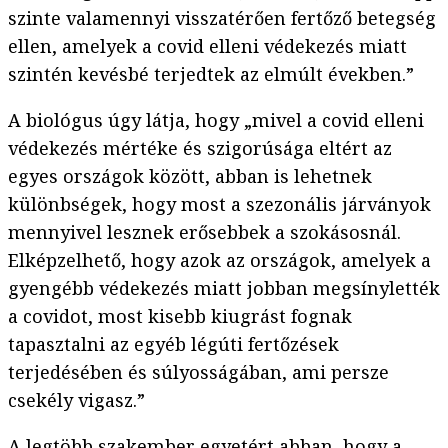
szinte valamennyi visszatérően fertőző betegség
ellen, amelyek a covid elleni védekezés miatt
szintén kevésbé terjedtek az elmúlt években.”
A biológus úgy látja, hogy „mivel a covid elleni
védekezés mértéke és szigorúsága eltért az
egyes országok között, abban is lehetnek
különbségek, hogy most a szezonális járványok
mennyivel lesznek erősebbek a szokásosnál.
Elképzelhető, hogy azok az országok, amelyek a
gyengébb védekezés miatt jobban megsínylették
a covidot, most kisebb kiugrást fognak
tapasztalni az egyéb légúti fertőzések
terjedésében és súlyosságában, ami persze
csekély vigasz.”
A legtöbb szakember egyetért abban, hogy a