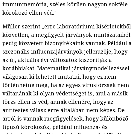
immunmemória, széles körűen nagyon sokféle
kórokozó ellen véd.”
Müller szerint „erre laboratóriumi kísérletekből
közvetlen, a megfigyelt járványok mintázataiból
pedig közvetett bizonyítékaink vannak. Például a
szezonális influenzajárványok jellemzője, hogy
az új, aktuális évi változatok kiszorítják a
korábbiakat. Matematikai járványmodellezéssel
világosan ki lehetett mutatni, hogy ez nem
történhetne meg, ha az egyes vírustörzsek nem
váltanának ki olyan védettséget is, ami a másik
törzs ellen is véd, annak ellenére, hogy az
antitestes válasz erre általában nem képes. De
arról is vannak megfigyelések, hogy különböző
típusú kórokozók, például influenza- és