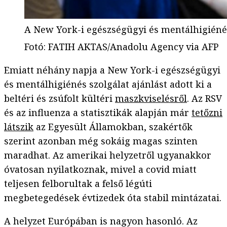
A New York-i egészségügyi és mentálhigiénés 
Fotó
:
FATIH AKTAS/Anadolu Agency via AFP
Emiatt néhány napja a New York-i egészségügyi
és mentálhigiénés szolgálat ajánlást adott ki a
beltéri és zsúfolt kültéri
maszkviselésről
. Az RSV
és az influenza a statisztikák alapján már
tetőzni
látszik
az Egyesült Államokban, szakértők
szerint azonban még sokáig magas szinten
maradhat. Az amerikai helyzetről ugyanakkor
óvatosan nyilatkoznak, mivel a covid miatt
teljesen felborultak a felső légúti
megbetegedések évtizedek óta stabil mintázatai.
A helyzet Európában is nagyon hasonló. Az