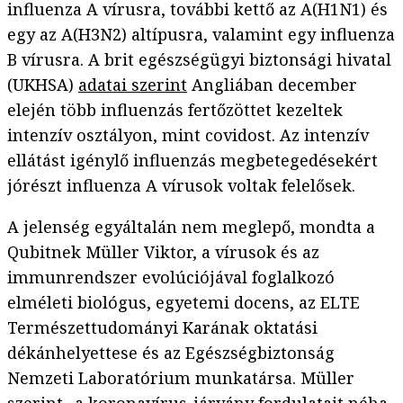
influenza A vírusra, további kettő az A(H1N1) és
egy az A(H3N2) altípusra, valamint egy influenza
B vírusra. A brit egészségügyi biztonsági hivatal
(UKHSA)
adatai szerint
Angliában december
elején több influenzás fertőzöttet kezeltek
intenzív osztályon, mint covidost. Az intenzív
ellátást igénylő influenzás megbetegedésekért
jórészt influenza A vírusok voltak felelősek.
A jelenség egyáltalán nem meglepő, mondta a
Qubitnek Müller Viktor, a vírusok és az
immunrendszer evolúciójával foglalkozó
elméleti biológus, egyetemi docens, az ELTE
Természettudományi Karának oktatási
dékánhelyettese és az Egészségbiztonság
Nemzeti Laboratórium munkatársa. Müller