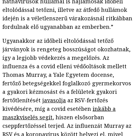
náthavírusok hullámai is hajlamosak időbeli
eltolódással tetőzni, illetve az átfedő hullámok
idején is a véletlenszerű várakozásnál ritkábban
fordulnak elő ugyanabban az emberben.”
Ugyanakkor az időbeli eltolódással tetőző
járványok is rengeteg bosszúságot okozhatnak,
így a legjobb védekezés a megelőzés. Az
influenza és a covid elleni védőoltások mellett
Thomas Murray, a Yale Egyetem docense,
fertőző betegségekkel foglalkozó gyermekorvos
a gyakori kézmosást és a felületek gyakori
fertőtlenítését
javasolja
az RSV-fertőzés
kivédésére, míg a covid esetében
inkább a
maszkviselés segít
, hiszen elsősorban
cseppfertőzéssel terjed. Az influenzát Murray az
RSV és a koronavírus között helyezi el, mivel