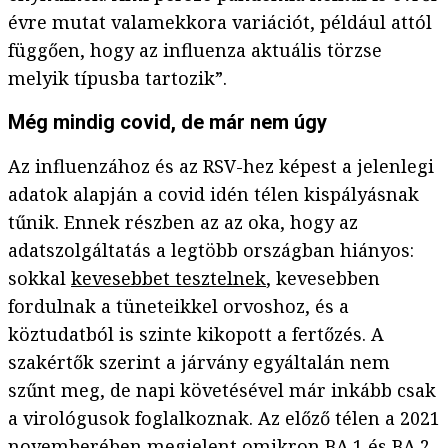
évre mutat valamekkora variációt, például attól
függően, hogy az influenza aktuális törzse
melyik típusba tartozik”.
Még mindig covid, de már nem úgy
Az influenzához és az RSV-hez képest a jelenlegi
adatok alapján a covid idén télen kispályásnak
tűnik. Ennek részben az az oka, hogy az
adatszolgáltatás a legtöbb országban hiányos:
sokkal
kevesebbet tesztelnek
, kevesebben
fordulnak a tüneteikkel orvoshoz, és a
köztudatból is szinte kikopott a fertőzés. A
szakértők szerint a járvány egyáltalán nem
szűnt meg, de napi követésével már inkább csak
a virológusok foglalkoznak. Az előző télen a 2021
novemberében
megjelent omikron
BA.1 és BA.2