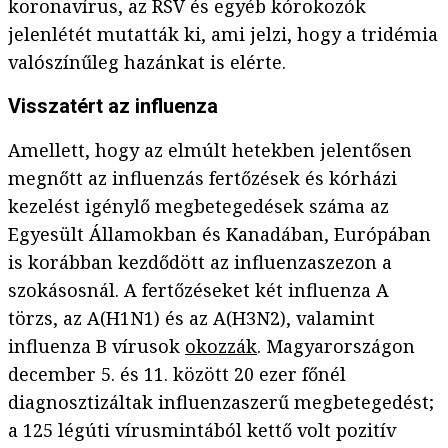
koronavírus, az RSV és egyéb kórokozók
jelenlétét mutatták ki, ami jelzi, hogy a tridémia
valószínűleg hazánkat is elérte.
Visszatért az influenza
Amellett, hogy az elmúlt hetekben jelentősen
megnőtt az influenzás fertőzések és kórházi
kezelést igénylő megbetegedések száma az
Egyesült Államokban és Kanadában, Európában
is korábban kezdődött az influenzaszezon a
szokásosnál. A fertőzéseket két influenza A
törzs, az A(H1N1) és az A(H3N2), valamint
influenza B vírusok
okozzák
. Magyarországon
december 5. és 11. között 20 ezer főnél
diagnosztizáltak influenzaszerű megbetegedést;
a 125 légúti vírusmintából kettő volt pozitív