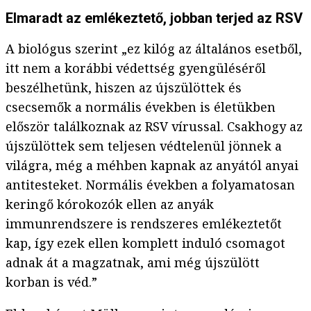
Elmaradt az emlékeztető, jobban terjed az RSV
A biológus szerint „ez kilóg az általános esetből,
itt nem a korábbi védettség gyengüléséről
beszélhetünk, hiszen az újszülöttek és
csecsemők a normális években is életükben
először találkoznak az RSV vírussal. Csakhogy az
újszülöttek sem teljesen védtelenül jönnek a
világra, még a méhben kapnak az anyától anyai
antitesteket. Normális években a folyamatosan
keringő kórokozók ellen az anyák
immunrendszere is rendszeres emlékeztetőt
kap, így ezek ellen komplett induló csomagot
adnak át a magzatnak, ami még újszülött
korban is véd.”