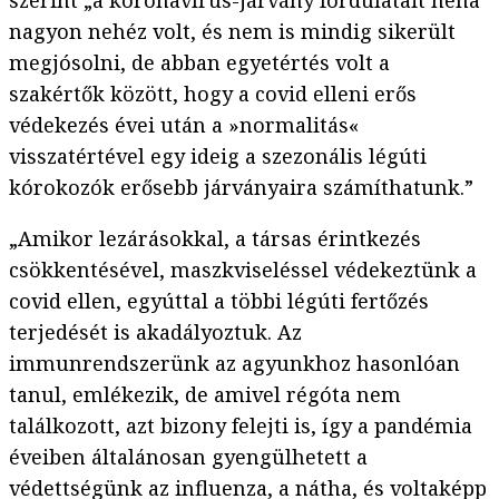
szerint „a koronavírus-járvány fordulatait néha
nagyon nehéz volt, és nem is mindig sikerült
megjósolni, de abban egyetértés volt a
szakértők között, hogy a covid elleni erős
védekezés évei után a »normalitás«
visszatértével egy ideig a szezonális légúti
kórokozók erősebb járványaira számíthatunk.”
„Amikor lezárásokkal, a társas érintkezés
csökkentésével, maszkviseléssel védekeztünk a
covid ellen, egyúttal a többi légúti fertőzés
terjedését is akadályoztuk. Az
immunrendszerünk az agyunkhoz hasonlóan
tanul, emlékezik, de amivel régóta nem
találkozott, azt bizony felejti is, így a pandémia
éveiben általánosan gyengülhetett a
védettségünk az influenza, a nátha, és voltaképp