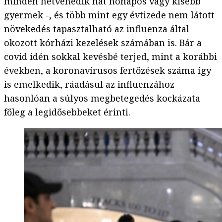
minden hetvenedik hat hónapos vagy kisebb
gyermek -, és több mint egy évtizede nem látott
növekedés tapasztalható az influenza által
okozott kórházi kezelések számában is. Bár a
covid idén sokkal kevésbé terjed, mint a korábbi
években, a koronavírusos fertőzések száma így
is emelkedik, ráadásul az influenzához
hasonlóan a súlyos megbetegedés kockázata
főleg a legidősebbeket érinti.