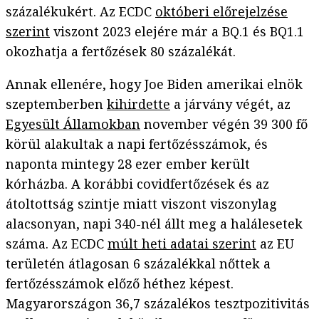
százalékukért. Az ECDC
októberi előrejelzése
szerint
viszont 2023 elejére már a BQ.1 és BQ1.1
okozhatja a fertőzések 80 százalékát.
Annak ellenére, hogy Joe Biden amerikai elnök
szeptemberben
kihirdette
a járvány végét, az
Egyesült Államokban
november végén 39 300 fő
körül alakultak a napi fertőzésszámok, és
naponta mintegy 28 ezer ember került
kórházba. A korábbi covidfertőzések és az
átoltottság szintje miatt viszont viszonylag
alacsonyan, napi 340-nél állt meg a halálesetek
száma. Az ECDC
múlt heti adatai szerint
az EU
területén átlagosan 6 százalékkal nőttek a
fertőzésszámok előző héthez képest.
Magyarországon 36,7 százalékos tesztpozitivitás