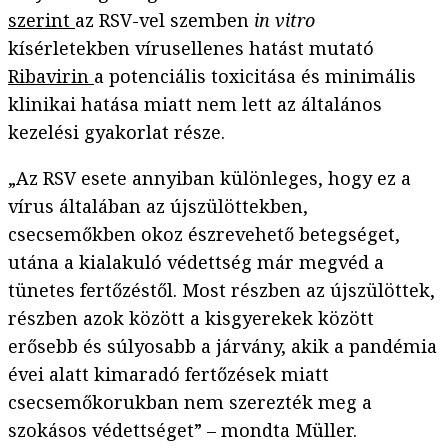
szerint
az RSV-vel szemben
in vitro
kísérletekben vírusellenes hatást mutató
Ribavirin
a potenciális toxicitása és minimális
klinikai hatása miatt nem lett az általános
kezelési gyakorlat része.
„Az RSV esete annyiban különleges, hogy ez a
vírus általában az újszülöttekben,
csecsemőkben okoz észrevehető betegséget,
utána a kialakuló védettség már megvéd a
tünetes fertőzéstől. Most részben az újszülöttek,
részben azok között a kisgyerekek között
erősebb és súlyosabb a járvány, akik a pandémia
évei alatt kimaradó fertőzések miatt
csecsemőkorukban nem szerezték meg a
szokásos védettséget” – mondta Müller.