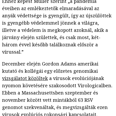
Ehhez képest Müller szerint „a pandémia
éveiben az emlékeztetők elmaradásával az
anyák védettsége is gyengült, így az újszülöttek
is gyengébb védelemmel jönnek a világra,
illetve a védelem is megkopott azoknál, akik a
járvány elején születtek, és csak most, két-
három évvel később találkoznak először a
vírussal.”
December elején Gordon Adams amerikai
kutató és kollégái egy előzetes genomikai
vizsgálatot közöltek
a vírusok evolúciójának
nyomon követésére szakosodott Virologicalben.
Ebben a Massachusettsben szeptember és
november között vett mintákból 63 RSV
genomot szekvenáltak, és megvizsgálták ezen
vírusok evolúciós rokonsági kapcsolatait.