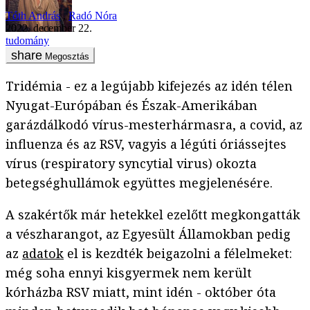
Tóth András
,
Radó Nóra
2022. december 22.
tudomány
Megosztás
Tridémia - ez a legújabb kifejezés az idén télen
Nyugat-Európában és Észak-Amerikában
garázdálkodó vírus-mesterhármasra, a covid, az
influenza és az RSV, vagyis a légúti óriássejtes
vírus (respiratory syncytial virus) okozta
betegséghullámok együttes megjelenésére.
A szakértők már hetekkel ezelőtt megkongatták
a vészharangot, az Egyesült Államokban pedig
az
adatok
el is kezdték beigazolni a félelmeket:
még soha ennyi kisgyermek nem került
kórházba RSV miatt, mint idén - október óta