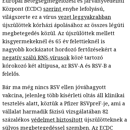
Európai Betegségmegelőzési és Járványvédelmi
Központ (ECDC)
szerint
enyhe lefolyású,
világszerte ez a vírus
vezet leggyakrabban
újszülöttek kórházi ápolásához az összes légúti
megbetegedés közül. Az újszülöttek mellett
kisgyermekeknél és 65 év felettieknél is
nagyobb kockázatot hordozó fertőzésekért a
negatív szálú RNS-vírusok
közé tartozó
kórokozó két altípusa, az RSV-A és RSV-B a
felelős.
Bár ma még nincs RSV ellen jóváhagyott
vakcina, jelenleg több kísérleti oltás áll klinikai
tesztelés alatt, köztük a Pfizer RSVpreF-je, ami a
vállalat harmadik fázisú vizsgálatában 82
százalékos
védelmet biztosított
újszülötteknek a
súlyos megbetegedéssel szemben. Az ECDC