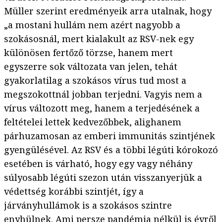
Müller szerint eredményeik arra utalnak, hogy
„a mostani hullám nem azért nagyobb a
szokásosnál, mert kialakult az RSV-nek egy
különösen fertőző törzse, hanem mert
egyszerre sok változata van jelen, tehát
gyakorlatilag a szokásos vírus tud most a
megszokottnál jobban terjedni. Vagyis nem a
vírus változott meg, hanem a terjedésének a
feltételei lettek kedvezőbbek, alighanem
párhuzamosan az emberi immunitás szintjének
gyengülésével. Az RSV és a többi légúti kórokozó
esetében is várható, hogy egy vagy néhány
súlyosabb légúti szezon után visszanyerjük a
védettség korábbi szintjét, így a
járványhullámok is a szokásos szintre
enyhülnek. Ami persze pandémia nélkül is évről