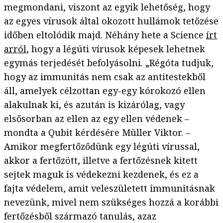
megmondani, viszont az egyik lehetőség, hogy
az egyes vírusok által okozott hullámok tetőzése
időben eltolódik majd. Néhány hete a Science
írt
arról
, hogy a légúti vírusok képesek lehetnek
egymás terjedését befolyásolni. „Régóta tudjuk,
hogy az immunitás nem csak az antitestekből
áll, amelyek célzottan egy-egy kórokozó ellen
alakulnak ki, és azután is kizárólag, vagy
elsősorban az ellen az egy ellen védenek –
mondta a Qubit kérdésére Müller Viktor. –
Amikor megfertőződünk egy légúti vírussal,
akkor a fertőzött, illetve a fertőzésnek kitett
sejtek maguk is védekezni kezdenek, és ez a
fajta védelem, amit veleszületett immunitásnak
nevezünk, mivel nem szükséges hozzá a korábbi
fertőzésből származó tanulás, azaz