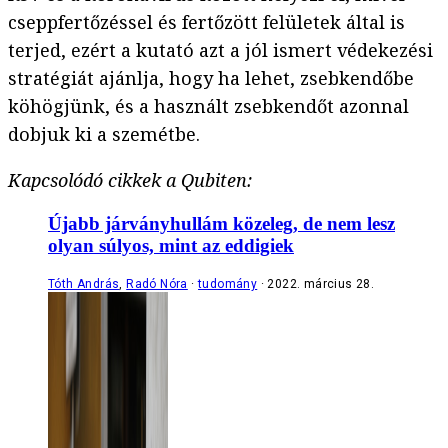
cseppfertőzéssel és fertőzött felületek által is
terjed, ezért a kutató azt a jól ismert védekezési
stratégiát ajánlja, hogy ha lehet, zsebkendőbe
köhögjünk, és a használt zsebkendőt azonnal
dobjuk ki a szemétbe.
Kapcsolódó cikkek a Qubiten:
Újabb járványhullám közeleg, de nem lesz
olyan súlyos, mint az eddigiek
Tóth András
,
Radó Nóra
tudomány
2022. március 28.