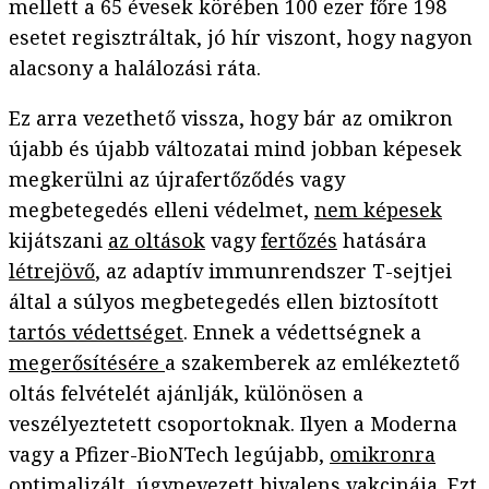
mellett a 65 évesek körében 100 ezer főre 198
esetet regisztráltak, jó hír viszont, hogy nagyon
alacsony a halálozási ráta.
Ez arra vezethető vissza, hogy bár az omikron
újabb és újabb változatai mind jobban képesek
megkerülni az újrafertőződés vagy
megbetegedés elleni védelmet,
nem képesek
kijátszani
az oltások
vagy
fertőzés
hatására
létrejövő
, az adaptív immunrendszer T-sejtjei
által a súlyos megbetegedés ellen biztosított
tartós védettséget
. Ennek a védettségnek a
megerősítésére
a szakemberek az emlékeztető
oltás felvételét ajánlják, különösen a
veszélyeztetett csoportoknak. Ilyen a Moderna
vagy a Pfizer-BioNTech legújabb,
omikronra
optimalizált
, úgynevezett bivalens vakcinája. Ezt