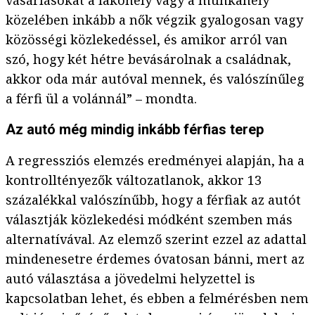
vásárlásokat a lakóhely vagy a munkahely
közelében inkább a nők végzik gyalogosan vagy
közösségi közlekedéssel, és amikor arról van
szó, hogy két hétre bevásárolnak a családnak,
akkor oda már autóval mennek, és valószínűleg
a férfi ül a volánnál” – mondta.
Az autó még mindig inkább férfias terep
A regressziós elemzés eredményei alapján, ha a
kontrolltényezők változatlanok, akkor 13
százalékkal valószínűbb, hogy a férfiak az autót
választják közlekedési módként szemben más
alternatívával. Az elemző szerint ezzel az adattal
mindenesetre érdemes óvatosan bánni, mert az
autó választása a jövedelmi helyzettel is
kapcsolatban lehet, és ebben a felmérésben nem