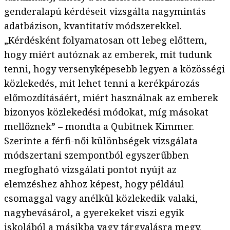
genderalapú kérdéseit vizsgálta nagymintás
adatbázison, kvantitatív módszerekkel.
„Kérdésként folyamatosan ott lebeg előttem,
hogy miért autóznak az emberek, mit tudunk
tenni, hogy versenyképesebb legyen a közösségi
közlekedés, mit lehet tenni a kerékpározás
előmozdításáért, miért használnak az emberek
bizonyos közlekedési módokat, míg másokat
mellőznek” – mondta a Qubitnek Kimmer.
Szerinte a férfi-női különbségek vizsgálata
módszertani szempontból egyszerűbben
megfogható vizsgálati pontot nyújt az
elemzéshez ahhoz képest, hogy például
csomaggal vagy anélkül közlekedik valaki,
nagybevásárol, a gyerekeket viszi egyik
iskolából a másikba vagy tárgyalásra megy.