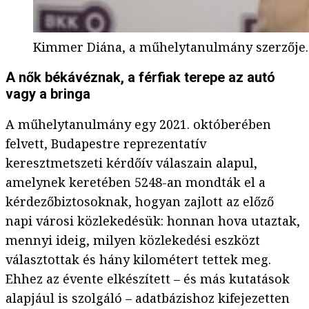
Kimmer Diána, a műhelytanulmány szerzője.
A nők békávéznak, a férfiak terepe az autó
vagy a bringa
A műhelytanulmány egy 2021. októberében
felvett, Budapestre reprezentatív
keresztmetszeti kérdőív válaszain alapul,
amelynek keretében 5248-an mondták el a
kérdezőbiztosoknak, hogyan zajlott az előző
napi városi közlekedésük: honnan hova utaztak,
mennyi ideig, milyen közlekedési eszközt
választottak és hány kilométert tettek meg.
Ehhez az évente elkészített – és más kutatások
alapjául is szolgáló – adatbázishoz kifejezetten