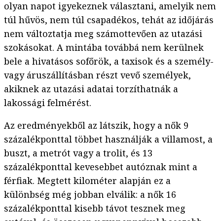
olyan napot igyekeznek választani, amelyik nem
túl hűvös, nem túl csapadékos, tehát az időjárás
nem változtatja meg számottevően az utazási
szokásokat. A mintába továbbá nem kerülnek
bele a hivatásos sofőrök, a taxisok és a személy-
vagy áruszállításban részt vevő személyek,
akiknek az utazási adatai torzíthatnák a
lakossági felmérést.
Az eredményekből az látszik, hogy a nők 9
százalékponttal többet használják a villamost, a
buszt, a metrót vagy a trolit, és 13
százalékponttal kevesebbet autóznak mint a
férfiak. Megtett kilométer alapján ez a
különbség még jobban elválik: a nők 16
százalékponttal kisebb távot tesznek meg