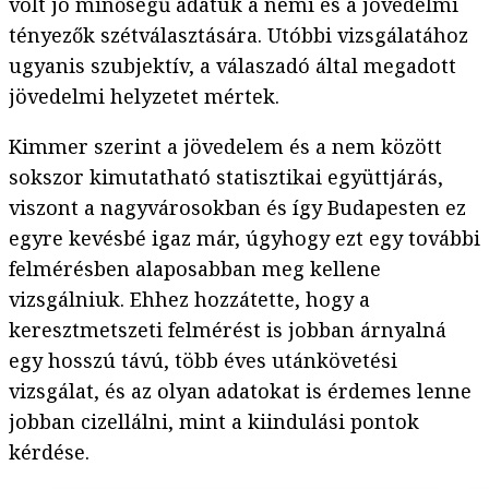
volt jó minőségű adatuk a nemi és a jövedelmi
tényezők szétválasztására. Utóbbi vizsgálatához
ugyanis szubjektív, a válaszadó által megadott
jövedelmi helyzetet mértek.
Kimmer szerint a jövedelem és a nem között
sokszor kimutatható statisztikai együttjárás,
viszont a nagyvárosokban és így Budapesten ez
egyre kevésbé igaz már, úgyhogy ezt egy további
felmérésben alaposabban meg kellene
vizsgálniuk. Ehhez hozzátette, hogy a
keresztmetszeti felmérést is jobban árnyalná
egy hosszú távú, több éves utánkövetési
vizsgálat, és az olyan adatokat is érdemes lenne
jobban cizellálni, mint a kiindulási pontok
kérdése.