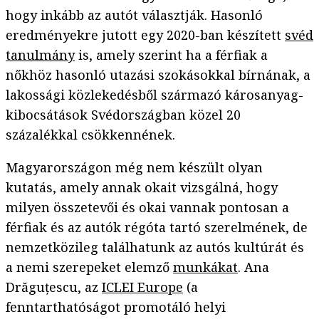
hogy inkább az autót választják. Hasonló
eredményekre jutott egy 2020-ban készített
svéd
tanulmány
is, amely szerint ha a férfiak a
nőkhöz hasonló utazási szokásokkal bírnának, a
lakossági közlekedésből származó károsanyag-
kibocsátások Svédországban közel 20
százalékkal csökkennének.
Magyarországon még nem készült olyan
kutatás, amely annak okait vizsgálná, hogy
milyen összetevői és okai vannak pontosan a
férfiak és az autók régóta tartó szerelmének, de
nemzetközileg találhatunk az autós kultúrát és
a nemi szerepeket elemző
munkákat
. Ana
Drăguțescu, az
ICLEI Europe
(a
fenntarthatóságot promotáló helyi