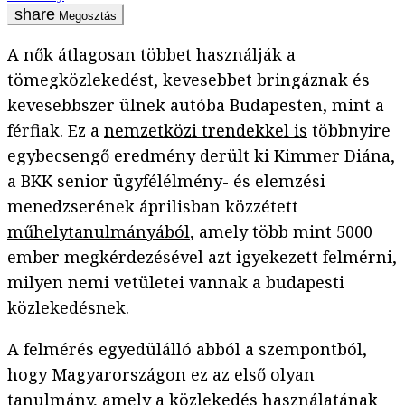
Megosztás
A nők átlagosan többet használják a
tömegközlekedést, kevesebbet bringáznak és
kevesebbszer ülnek autóba Budapesten, mint a
férfiak. Ez a
nemzetközi trendekkel is
többnyire
egybecsengő eredmény derült ki Kimmer Diána,
a BKK senior ügyfélélmény- és elemzési
menedzserének áprilisban közzétett
műhelytanulmányából
, amely több mint 5000
ember megkérdezésével azt igyekezett felmérni,
milyen nemi vetületei vannak a budapesti
közlekedésnek.
A felmérés egyedülálló abból a szempontból,
hogy Magyarországon ez az első olyan
tanulmány, amely a közlekedés használatának