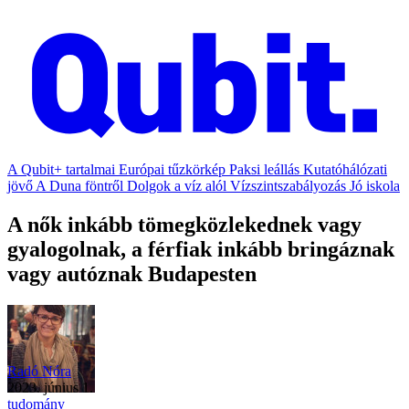
A Qubit+ tartalmai
Európai tűzkörkép
Paksi leállás
Kutatóhálózati
jövő
A Duna föntről
Dolgok a víz alól
Vízszintszabályozás
Jó iskola
A nők inkább tömegközlekednek vagy
gyalogolnak, a férfiak inkább bringáznak
vagy autóznak Budapesten
Radó Nóra
2023. június 1.
tudomány