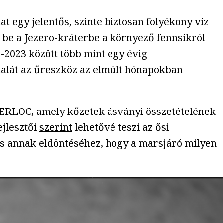
 egy jelentős, szinte biztosan folyékony víz
lyt be a Jezero-kráterbe a környező fennsíkról
2-2023 között több mint egy évig
onalát az űreszköz az elmúlt hónapokban
SHERLOC, amely kőzetek ásványi összetételének
ejlesztői
szerint
lehetővé teszi az ősi
ntos annak eldöntéséhez, hogy a marsjáró milyen