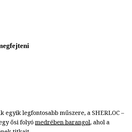
megfejteni
ak egyik legfontosabb műszere, a SHERLOC –
egy ősi folyó
medrében barangol
, ahol a
ek titkait.