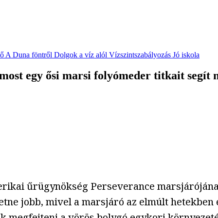
vő
A Duna föntről
Dolgok a víz alól
Vízszintszabályozás
Jó iskola
st egy ősi marsi folyómeder titkait segít 
erikai űrügynökség Perseverance marsjáróján
etne jobb, mivel a marsjáró az elmúlt hetekben 
k megfejteni a vörös bolygó egykori környezetén