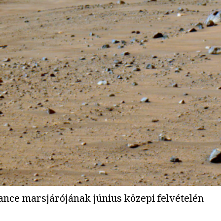
ance marsjárójának június közepi felvételén