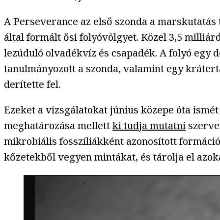
A Perseverance az első szonda a marskutatás tö
által formált ősi folyóvölgyet. Közel 3,5 milliá
lezúduló olvadékvíz és csapadék. A folyó egy de
tanulmányozott a szonda, valamint egy kráterta
derítette fel.
Ezeket a vizsgálatokat június közepe óta ismé
meghatározása mellett
ki tudja mutatni
szerves
mikrobiális fosszíliákként azonosított formáci
kőzetekből vegyen mintákat, és tárolja el azok