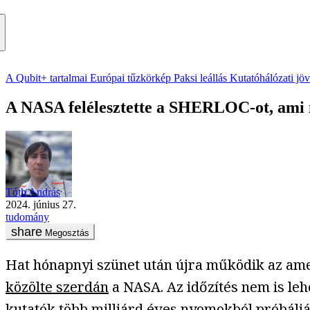
A Qubit+ tartalmai
Európai tűzkörkép
Paksi leállás
Kutatóhálózati jö
A NASA felélesztette a SHERLOC-ot, ami mo
Tóth András
2024. június 27.
tudomány
Megosztás
Hat hónapnyi szünet után újra működik az am
közölte szerdán
a NASA. Az időzítés nem is leh
kutatók több milliárd éves nyomokból próbáljá