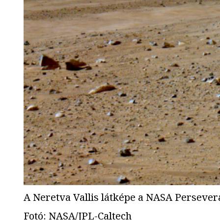
A Neretva Vallis látképe a NASA Persever
Fotó
:
NASA/JPL-Caltech