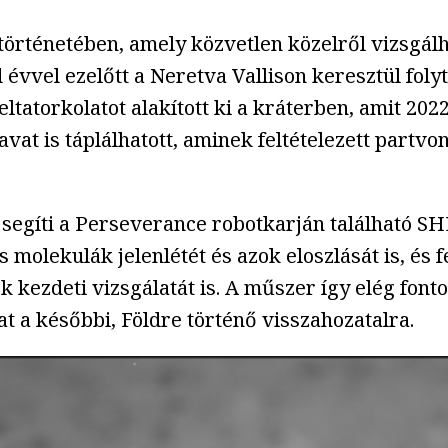
rténetében, amely közvetlen közelről vizsgálhat
rd évvel ezelőtt a Neretva Vallison keresztül fo
ltatorkolatot alakított ki a kráterben, amit 202
vat is táplálhatott, aminek feltételezett partv
t segíti a Perseverance robotkarján található 
 molekulák jelenlétét és azok eloszlását is, és f
ók kezdeti vizsgálatát is. A műszer így elég fo
at a későbbi, Földre történő visszahozatalra.