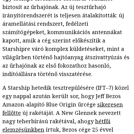
biztosít az űrhajónak. Az új tesztűrhajó
irányítórendszerét is teljesen átalakították: új
áramellátási rendszert, fedélzeti
számítógépeket, kommunikációs antennákat
kapott, amik a cég szerint előkészítik a
Starshipre váró komplex küldetéseket, mint a
világűrben történő hajtóanyag átszivattyúzás és
az űrhajónak az első fokozathoz hasonló,
indítóállásra történő visszatérése.
A Starship hetedik tesztrepülésére (IFT–7) közel
egy nappal azután került sor, hogy Jeff Bezos
Amazon-alapító Blue Origin űrcége
sikeresen
fellőtte
új rakétáját. A New Glennek nevezett
nagy teherbírású rakétával, ahogy
hétfői
elemzésünkben
írtuk, Bezos cége 25 évvel