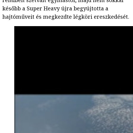
rendben szétvált egymástól, majd nem sokkal
később a Super Heavy újra begyújtotta a
hajtóműveit és megkezdte légköri ereszkedését.