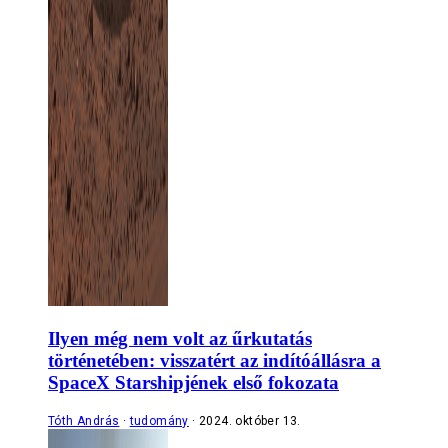
Ilyen még nem volt az űrkutatás
történetében: visszatért az indítóállásra a
SpaceX Starshipjének első fokozata
Tóth András
tudomány
2024. október 13.