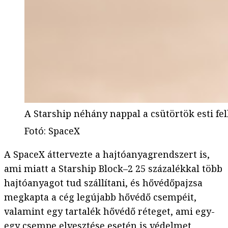
A Starship néhány nappal a csütörtök esti fel
Fotó
:
SpaceX
A SpaceX áttervezte a hajtóanyagrendszert is,
ami miatt a Starship Block–2 25 százalékkal több
hajtóanyagot tud szállítani, és hővédőpajzsa
megkapta a cég legújabb hővédő csempéit,
valamint egy tartalék hővédő réteget, ami egy-
egy csempe elvesztése esetén is védelmet