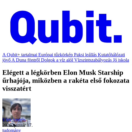
A Qubit+ tartalmai
Európai tűzkörkép
Paksi leállás
Kutatóhálózati
jövő
A Duna föntről
Dolgok a víz alól
Vízszintszabályozás
Jó iskola
Elégett a légkörben Elon Musk Starship
űrhajója, miközben a rakéta első fokozata
visszatért
Tóth András
2025. január 17.
tudomány