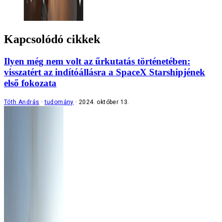
Kapcsolódó cikkek
Ilyen még nem volt az űrkutatás történetében:
visszatért az indítóállásra a SpaceX Starshipjének
első fokozata
Tóth András
tudomány
2024. október 13.