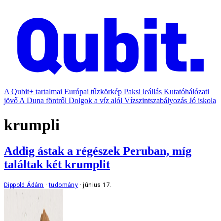
A Qubit+ tartalmai
Európai tűzkörkép
Paksi leállás
Kutatóhálózati
jövő
A Duna föntről
Dolgok a víz alól
Vízszintszabályozás
Jó iskola
krumpli
Addig ástak a régészek Peruban, míg
találtak két krumplit
Dippold Ádám
tudomány
június 17.