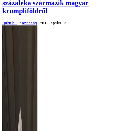
százaléka származik magyar
krumpliföldről
Qubit.hu
gazdaság
2019. április 15.