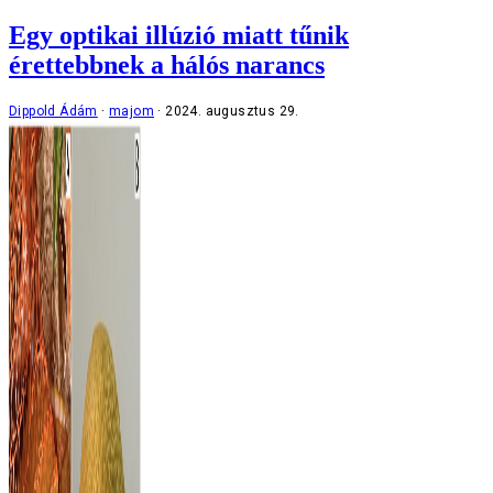
Egy optikai illúzió miatt tűnik
érettebbnek a hálós narancs
Dippold Ádám
majom
2024. augusztus 29.