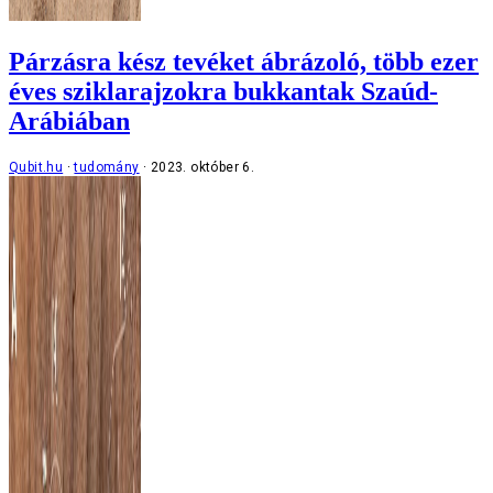
Párzásra kész tevéket ábrázoló, több ezer
éves sziklarajzokra bukkantak Szaúd-
Arábiában
Qubit.hu
tudomány
2023. október 6.