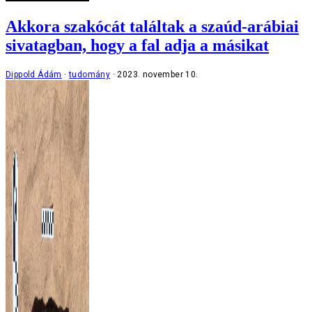
Akkora szakócát találtak a szaúd-arábiai
sivatagban, hogy a fal adja a másikat
Dippold Ádám
tudomány
2023. november 10.