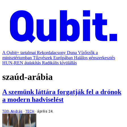
A Qubit+ tartalmai
Rekordalacsony Duna
Vízőrzők a
minisztériumban
Tűzvészek Európában
Halálos génszerkesztés
HUN-REN átalakítás
Radikális kívülállás
szaúd-arábia
A szemünk láttára forgatják fel a drónok
a modern hadviselést
Tóth András
TECH
április 24.