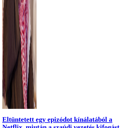
Eltüntetett egy epizódot kínálatából a
Netflix, miután a szaúdi vezetés kifogást