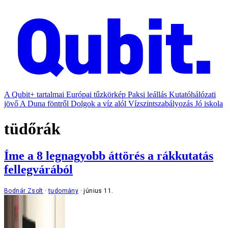
A Qubit+ tartalmai
Európai tűzkörkép
Paksi leállás
Kutatóhálózati
jövő
A Duna föntről
Dolgok a víz alól
Vízszintszabályozás
Jó iskola
tüdőrák
Íme a 8 legnagyobb áttörés a rákkutatás
fellegvárából
Bodnár Zsolt
tudomány
június 11.