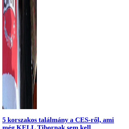
5 korszakos találmány a CES-ről, ami
még KELL Tibornak sem kell