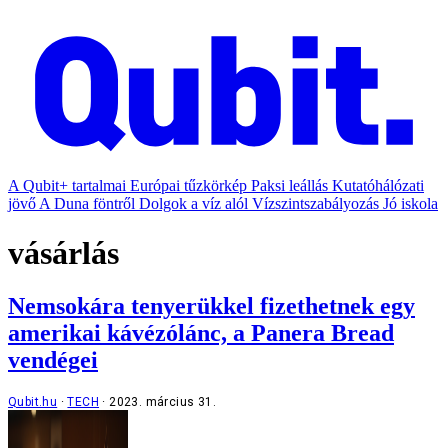
A Qubit+ tartalmai
Európai tűzkörkép
Paksi leállás
Kutatóhálózati
jövő
A Duna föntről
Dolgok a víz alól
Vízszintszabályozás
Jó iskola
vásárlás
Nemsokára tenyerükkel fizethetnek egy
amerikai kávézólánc, a Panera Bread
vendégei
Qubit.hu
TECH
2023. március 31.