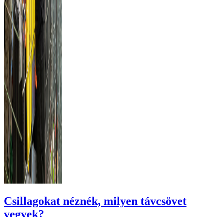
Csillagokat néznék, milyen távcsövet
vegyek?