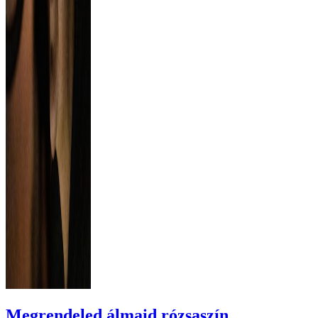
Megrendeled álmaid rózsaszín