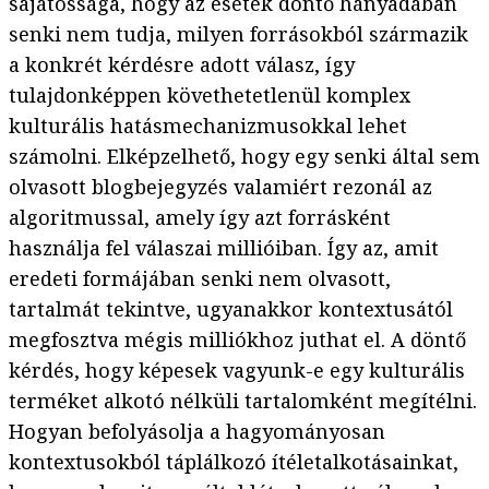
sajátossága, hogy az esetek döntő hányadában
senki nem tudja, milyen forrásokból származik
a konkrét kérdésre adott válasz, így
tulajdonképpen követhetetlenül komplex
kulturális hatásmechanizmusokkal lehet
számolni. Elképzelhető, hogy egy senki által sem
olvasott blogbejegyzés valamiért rezonál az
algoritmussal, amely így azt forrásként
használja fel válaszai millióiban. Így az, amit
eredeti formájában senki nem olvasott,
tartalmát tekintve, ugyanakkor kontextusától
megfosztva mégis milliókhoz juthat el. A döntő
kérdés, hogy képesek vagyunk-e egy kulturális
terméket alkotó nélküli tartalomként megítélni.
Hogyan befolyásolja a hagyományosan
kontextusokból táplálkozó ítéletalkotásainkat,