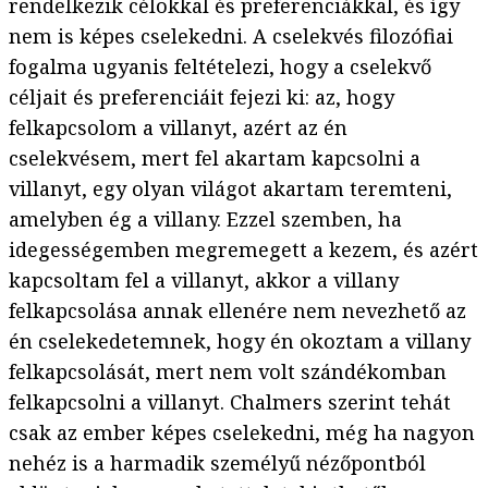
rendelkezik célokkal és preferenciákkal, és így
nem is képes cselekedni. A cselekvés filozófiai
fogalma ugyanis feltételezi, hogy a cselekvő
céljait és preferenciáit fejezi ki: az, hogy
felkapcsolom a villanyt, azért az én
cselekvésem, mert fel akartam kapcsolni a
villanyt, egy olyan világot akartam teremteni,
amelyben ég a villany. Ezzel szemben, ha
idegességemben megremegett a kezem, és azért
kapcsoltam fel a villanyt, akkor a villany
felkapcsolása annak ellenére nem nevezhető az
én cselekedetemnek, hogy én okoztam a villany
felkapcsolását, mert nem volt szándékomban
felkapcsolni a villanyt. Chalmers szerint tehát
csak az ember képes cselekedni, még ha nagyon
nehéz is a harmadik személyű nézőpontból