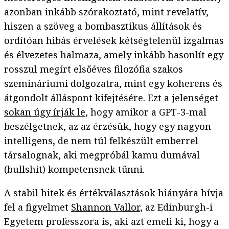
azonban inkább szórakoztató, mint revelatív,
hiszen a szöveg a bombasztikus állítások és
ordítóan hibás érvelések kétségtelenül izgalmas
és élvezetes halmaza, amely inkább hasonlít egy
rosszul megírt elsőéves filozófia szakos
szemináriumi dolgozatra, mint egy koherens és
átgondolt álláspont kifejtésére. Ezt a jelenséget
sokan úgy írják le
, hogy amikor a GPT-3-mal
beszélgetnek, az az érzésük, hogy egy nagyon
intelligens, de nem túl felkészült emberrel
társalognak, aki megpróbál kamu dumával
(bullshit) kompetensnek tűnni.
A stabil hitek és értékválasztások hiányára hívja
fel a figyelmet
Shannon Vallor
, az Edinburgh-i
Egyetem professzora is, aki azt emeli ki, hogy a