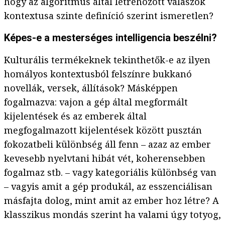
hogy az algoritmus által létrehozott válaszok
kontextusa szinte definíció szerint ismeretlen?
Képes-e a mesterséges intelligencia beszélni?
Kulturális termékeknek tekinthetők-e az ilyen
homályos kontextusból felszínre bukkanó
novellák, versek, állítások? Másképpen
fogalmazva: vajon a gép által megformált
kijelentések és az emberek által
megfogalmazott kijelentések között pusztán
fokozatbeli különbség áll fenn – azaz az ember
kevesebb nyelvtani hibát vét, koherensebben
fogalmaz stb. – vagy kategoriális különbség van
– vagyis amit a gép produkál, az esszenciálisan
másfajta dolog, mint amit az ember hoz létre? A
klasszikus mondás szerint ha valami úgy totyog,