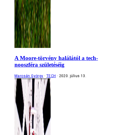
A Moore-törvény halálától a tech-
nooszféra születéséig
Marosán György
TECH
2020. július 13.