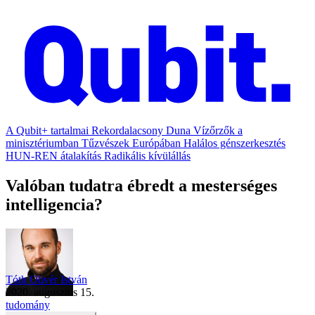
A Qubit+ tartalmai
Rekordalacsony Duna
Vízőrzők a
minisztériumban
Tűzvészek Európában
Halálos génszerkesztés
HUN-REN átalakítás
Radikális kívülállás
Valóban tudatra ébredt a mesterséges
intelligencia?
Tóth Olivér István
2020. augusztus 15.
tudomány