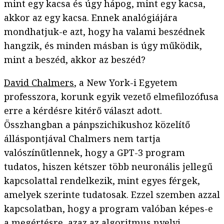
mint egy kacsa és úgy hápog, mint egy kacsa,
akkor az egy kacsa. Ennek analógiájára
mondhatjuk-e azt, hogy ha valami beszédnek
hangzik, és minden másban is úgy működik,
mint a beszéd, akkor az beszéd?
David Chalmers
, a New York-i Egyetem
professzora, korunk egyik vezető elmefilozófusa
erre a kérdésre kitérő választ adott.
Összhangban a pánpszichikushoz közelítő
álláspontjával Chalmers nem tartja
valószínűtlennek, hogy a GPT-3 program
tudatos, hiszen kétszer több neuronális jellegű
kapcsolattal rendelkezik, mint egyes férgek,
amelyek szerinte tudatosak. Ezzel szemben azzal
kapcsolatban, hogy a program valóban képes-e
a megértésre, azaz az algoritmus nyelvi