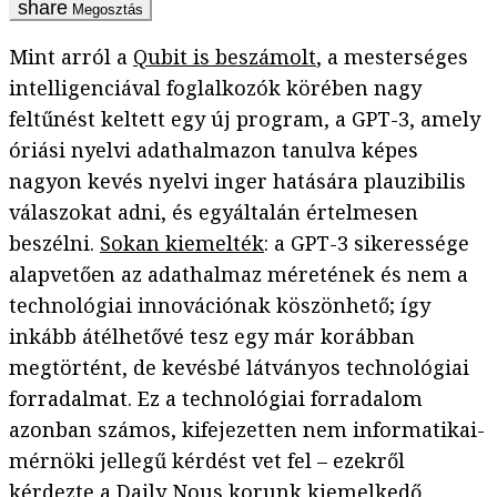
Megosztás
Mint arról a
Qubit is beszámolt
, a mesterséges
intelligenciával foglalkozók körében nagy
feltűnést keltett egy új program, a GPT-3, amely
óriási nyelvi adathalmazon tanulva képes
nagyon kevés nyelvi inger hatására plauzibilis
válaszokat adni, és egyáltalán értelmesen
beszélni.
Sokan kiemelték
: a GPT-3 sikeressége
alapvetően az adathalmaz méretének és nem a
technológiai innovációnak köszönhető; így
inkább átélhetővé tesz egy már korábban
megtörtént, de kevésbé látványos technológiai
forradalmat. Ez a technológiai forradalom
azonban számos, kifejezetten nem informatikai-
mérnöki jellegű kérdést vet fel – ezekről
kérdezte a
Daily Nous
korunk kiemelkedő