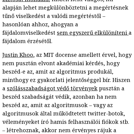
alapján lehet megkülönböztetni a megértésnek
tűnő viselkedést a valódi megértéstől –
hasonlóan ahhoz, ahogyan a
fájdalomviselkedést
sem egyszerű elkülöníteni
a
fájdalom érzésétől.
Justin Khoo
, az MIT docense amellett érvel, hogy
nem pusztán elvont akadémiai kérdés, hogy
beszéd-e az, amit az algoritmus produkál,
minthogy ez gyakorlati jelentőséggel bír. Hiszen
a
szólásszabadságot védő törvények
pusztán a
beszéd szabadságát védik, azonban ha nem
beszéd az, amit az algoritmusok – vagy az
algoritmusok által működtetett twitter-botok,
véleményeket író hamis felhasználói fiókok stb.
– létrehoznak, akkor nem érvényes rájuk a