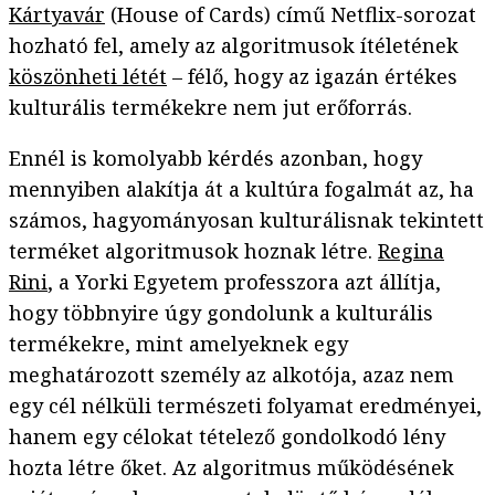
Kártyavár
(House of Cards) című Netflix-sorozat
hozható fel, amely az algoritmusok ítéletének
köszönheti létét
– félő, hogy az igazán értékes
kulturális termékekre nem jut erőforrás.
Ennél is komolyabb kérdés azonban, hogy
mennyiben alakítja át a kultúra fogalmát az, ha
számos, hagyományosan kulturálisnak tekintett
terméket algoritmusok hoznak létre.
Regina
Rini
, a Yorki Egyetem professzora azt állítja,
hogy többnyire úgy gondolunk a kulturális
termékekre, mint amelyeknek egy
meghatározott személy az alkotója, azaz nem
egy cél nélküli természeti folyamat eredményei,
hanem egy célokat tételező gondolkodó lény
hozta létre őket. Az algoritmus működésének