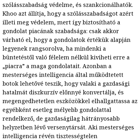
szólásszabadság védelme, és szankcionálhatók.
Khoo azt állítja, hogy a szólásszabadságot azért
illeti meg védelem, mert így biztosítható a
gondolat piacának szabadsága: csak akkor
várható el, hogy a gondolatok értékük alapján
legyenek rangsorolva, ha mindenki a
büntetéstől való félelem nélkül kiviheti erre a
„piacra” a maga gondolatait. Azonban a
mesterséges intelligencia által működtetett
botok lehetővé teszik, hogy valaki a gazdasági
hatalmát diszkurzív előnnyé konvertálja, és
megengedhetetlen eszközökkel elhallgattassa az
egyébként esetleg mélyebb gondolattal
rendelkező, de gazdaságilag hátrányosabb
helyzetben lévő versenytársát. Aki mesterséges
intelligencia révén tisztességtelen