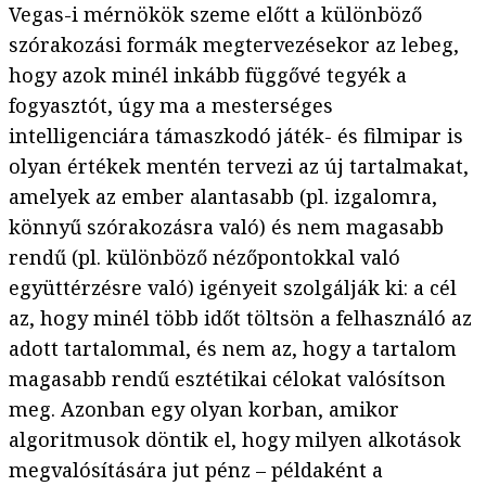
Vegas-i mérnökök szeme előtt a különböző
szórakozási formák megtervezésekor az lebeg,
hogy azok minél inkább függővé tegyék a
fogyasztót, úgy ma a mesterséges
intelligenciára támaszkodó játék- és filmipar is
olyan értékek mentén tervezi az új tartalmakat,
amelyek az ember alantasabb (pl. izgalomra,
könnyű szórakozásra való) és nem magasabb
rendű (pl. különböző nézőpontokkal való
együttérzésre való) igényeit szolgálják ki: a cél
az, hogy minél több időt töltsön a felhasználó az
adott tartalommal, és nem az, hogy a tartalom
magasabb rendű esztétikai célokat valósítson
meg. Azonban egy olyan korban, amikor
algoritmusok döntik el, hogy milyen alkotások
megvalósítására jut pénz – példaként a