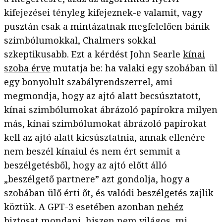
kifejezései tényleg kifejeznek-e valamit, vagy
pusztán csak a mintázatnak megfelelően bánik
szimbólumokkal, Chalmers sokkal
szkeptikusabb. Ezt a kérdést John Searle
kínai
szoba érve
mutatja be: ha valaki egy szobában ül
egy bonyolult szabályrendszerrel, ami
megmondja, hogy az ajtó alatt becsúsztatott,
kínai szimbólumokat ábrázoló papírokra milyen
más, kínai szimbólumokat ábrázoló papírokat
kell az ajtó alatt kicsúsztatnia, annak ellenére
nem beszél kínaiul és nem ért semmit a
beszélgetésből, hogy az ajtó előtt álló
„beszélgető partnere” azt gondolja, hogy a
szobában ülő érti őt, és valódi beszélgetés zajlik
köztük. A GPT-3 esetében azonban
nehéz
biztosat mondani
, hiszen nem világos, mi