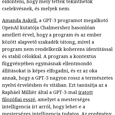
eldönteni, hogy mely tettek tekinthetők
cselekvésnek, és melyek nem.
Amanda Askell
, a GPT-3 programot megalkotó
OpenAI kutatója Chalmershez hasonlóan
amellett érvel, hogy a program és az ember
között alapvető szakadék tátong, mivel a
program nem rendelkezik koherens identitással
és stabil célokkal. A program a kontextus
függvényében egymásnak ellentmondó
állításokat is képes elfogadni, és ez az oka
annak, hogy a GPT-3 nagyon rossz a természetes
nyelvi érvelésben és vitában. Ezt tanúsítja az a
Raphäel Millièr által a GPT-3-mal
íratott
filozófiai esszé
, amelyet a mesterséges
intelligencia írt arról, hogy lehet-e a
mesterséges intelligencia tudatos. Az eredmény