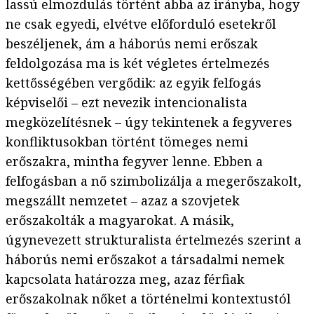
lassú elmozdulás történt abba az irányba, hogy
ne csak egyedi, elvétve előforduló esetekről
beszéljenek, ám a háborús nemi erőszak
feldolgozása ma is két végletes értelmezés
kettősségében vergődik: az egyik felfogás
képviselői – ezt nevezik intencionalista
megközelítésnek – úgy tekintenek a fegyveres
konfliktusokban történt tömeges nemi
erőszakra, mintha fegyver lenne. Ebben a
felfogásban a nő szimbolizálja a megerőszakolt,
megszállt nemzetet – azaz a szovjetek
erőszakolták a magyarokat. A másik,
úgynevezett strukturalista értelmezés szerint a
háborús nemi erőszakot a társadalmi nemek
kapcsolata határozza meg, azaz férfiak
erőszakolnak nőket a történelmi kontextustól