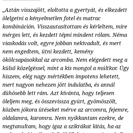
„Aztán visszajött, eloltotta a gyertyát, és elkezdett
ölelgetni a kényelmetlen fotel és matrac
kombináción. Visszautasítottam és kérleltem, mire
mérges lett, és kezdett tépni mindent rólam. Néma
viaskodás volt, egyre jobban nekivadult, és mert
nem engedtem, ütni kezdett, kemény
ökölcsapásokkal az arcomba. Nem elégedett meg a
külső közelgéssel, mint a kis mongol a múltkor. Úgy
hiszem, elég nagy mértékben impotens lehetett,
mert nagyon nehezen jött indulatba, és annál
dühösebb lett rám. Azt kívánta, hogy teljesen
öleljem meg, és összevissza gyúrt, gyömöszölt,
közben jókora ütéseket mérve az arcomra, fejemre,
oldalamra, karomra. Nem nyikkantam ezekre, de
megtanultam, hogy igaz a szikrákat látás, ha az