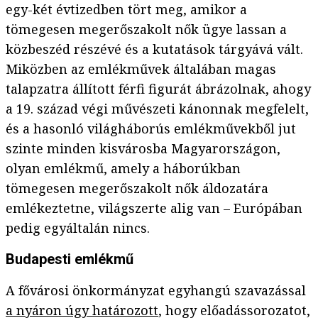
egy-két évtizedben tört meg, amikor a
tömegesen megerőszakolt nők ügye lassan a
közbeszéd részévé és a kutatások tárgyává vált.
Miközben az emlékművek általában magas
talapzatra állított férfi figurát ábrázolnak, ahogy
a 19. század végi művészeti kánonnak megfelelt,
és a hasonló világháborús emlékművekből jut
szinte minden kisvárosba Magyarországon,
olyan emlékmű, amely a háborúkban
tömegesen megerőszakolt nők áldozatára
emlékeztetne, világszerte alig van – Európában
pedig egyáltalán nincs.
Budapesti emlékmű
A fővárosi önkormányzat egyhangú szavazással
a nyáron úgy határozott
, hogy előadássorozatot,