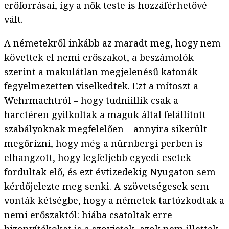
erőforrásai, így a nők teste is hozzáférhetővé
vált.
A németekről inkább az maradt meg, hogy nem
követtek el nemi erőszakot, a beszámolók
szerint a makulátlan megjelenésű katonák
fegyelmezetten viselkedtek. Ezt a mítoszt a
Wehrmachtról – hogy tudniillik csak a
harctéren gyilkoltak a maguk által felállított
szabályoknak megfelelően – annyira sikerült
megőrizni, hogy még a nürnbergi perben is
elhangzott, hogy legfeljebb egyedi esetek
fordultak elő, és ezt évtizedekig Nyugaton sem
kérdőjelezte meg senki. A szövetségesek sem
vonták kétségbe, hogy a németek tartózkodtak a
nemi erőszaktól: hiába csatoltak erre