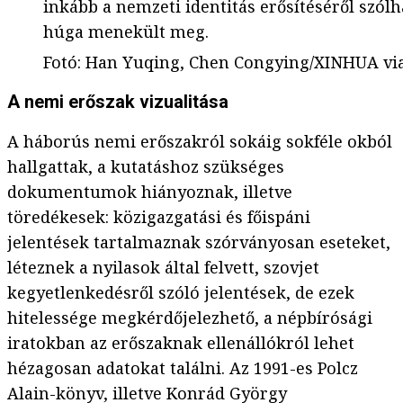
inkább a nemzeti identitás erősítéséről szól
húga menekült meg.
Fotó
:
Han Yuqing, Chen Congying/XINHUA vi
A nemi erőszak vizualitása
A háborús nemi erőszakról sokáig sokféle okból
hallgattak, a kutatáshoz szükséges
dokumentumok hiányoznak, illetve
töredékesek: közigazgatási és főispáni
jelentések tartalmaznak szórványosan eseteket,
léteznek a nyilasok által felvett, szovjet
kegyetlenkedésről szóló jelentések, de ezek
hitelessége megkérdőjelezhető, a népbírósági
iratokban az erőszaknak ellenállókról lehet
hézagosan adatokat találni. Az 1991-es Polcz
Alain-könyv, illetve Konrád György