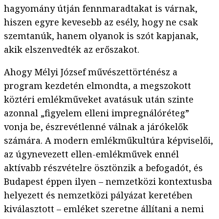
hagyomány útján fennmaradtakat is várnak,
hiszen egyre kevesebb az esély, hogy ne csak
szemtanúk, hanem olyanok is szót kapjanak,
akik elszenvedték az erőszakot.
Ahogy Mélyi József művészettörténész a
program kezdetén elmondta, a megszokott
köztéri emlékműveket avatásuk után szinte
azonnal „figyelem elleni impregnálóréteg”
vonja be, észrevétlenné válnak a járókelők
számára. A modern emlékműkultúra képviselői,
az úgynevezett ellen-emlékművek ennél
aktívabb részvételre ösztönzik a befogadót, és
Budapest éppen ilyen – nemzetközi kontextusba
helyezett és nemzetközi pályázat keretében
kiválasztott – emléket szeretne állítani a nemi