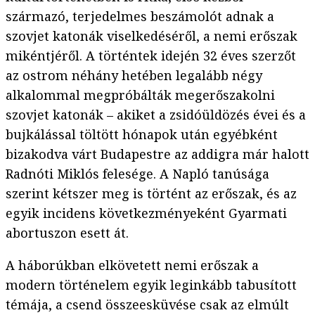
származó, terjedelmes beszámolót adnak a
szovjet katonák viselkedéséről, a nemi erőszak
mikéntjéről. A történtek idején 32 éves szerzőt
az ostrom néhány hetében legalább négy
alkalommal megpróbálták megerőszakolni
szovjet katonák – akiket a zsidóüldözés évei és a
bujkálással töltött hónapok után egyébként
bizakodva várt Budapestre az addigra már halott
Radnóti Miklós felesége. A Napló tanúsága
szerint kétszer meg is történt az erőszak, és az
egyik incidens következményeként Gyarmati
abortuszon esett át.
A háborúkban elkövetett nemi erőszak a
modern történelem egyik leginkább tabusított
témája, a csend összeesküvése csak az elmúlt