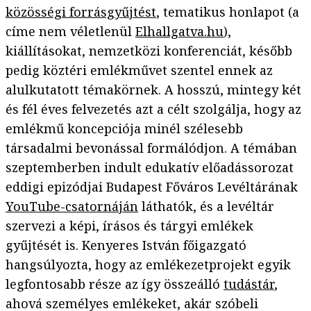
közösségi forrásgyűjtést
, tematikus honlapot (a
címe nem véletlenül
Elhallgatva.hu
),
kiállításokat, nemzetközi konferenciát, később
pedig köztéri emlékművet szentel ennek az
alulkutatott témakörnek. A hosszú, mintegy két
és fél éves felvezetés azt a célt szolgálja, hogy az
emlékmű koncepciója minél szélesebb
társadalmi bevonással formálódjon. A témában
szeptemberben indult edukatív előadássorozat
eddigi epizódjai Budapest Főváros Levéltárának
YouTube-csatornáján
láthatók, és a levéltár
szervezi a képi, írásos és tárgyi emlékek
gyűjtését is. Kenyeres István főigazgató
hangsúlyozta, hogy az emlékezetprojekt egyik
legfontosabb része az így összeálló
tudástár
,
ahová személyes emlékeket, akár szóbeli