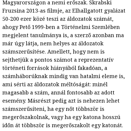
Magyarországon a nemi erőszak. Skrabski
Fruzsina 2013-as filmje, az Elhallgatott gyalázat
50-200 ezer közé teszi az áldozatok számát,
ahogy Pető 1999-ben a Történelmi Szemlében
megjelent tanulmánya is, a szerző azonban ma
már úgy látja, nem helyes az áldozatok
számszerűsítése. Amellett, hogy nem is
sejthetjük a pontos számot a reprezentatív
történeti források hiányából fakadóan, a
számháborúknak mindig van hatalmi eleme is,
ami sérti az áldozatok méltóságát: minél
magasabb a szám, annál fontosabb az adott
esemény. Másrészt pedig azt is nehezen lehet
számszerűsíteni, ha egy nőt többször is
megerőszakolnak, vagy ha egy katona hosszú
időn át többször is megerőszakolt egy katonát.