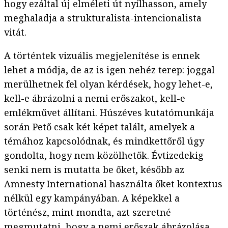
hogy ezáltal új elméleti út nyílhasson, amely
meghaladja a strukturalista-intencionalista
vitát.
A történtek vizuális megjelenítése is ennek
lehet a módja, de az is igen nehéz terep: joggal
merülhetnek fel olyan kérdések, hogy lehet-e,
kell-e ábrázolni a nemi erőszakot, kell-e
emlékművet állítani. Húszéves kutatómunkája
során Pető csak két képet talált, amelyek a
témához kapcsolódnak, és mindkettőről úgy
gondolta, hogy nem közölhetők. Évtizedekig
senki nem is mutatta be őket, később az
Amnesty International használta őket kontextus
nélkül egy kampányában. A képekkel a
történész, mint mondta, azt szeretné
megmutatni, hogy a nemi erőszak ábrázolása