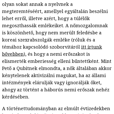
olyan sokat annak a nyelvnek a
megteremtéséért, amellyel egyáltalán beszélni
lehet erről, illetve azért, hogy a túlélők
megoszthassák emlékeiket. A nőmozgalomnak
is köszönhető, hogy nem merült feledésbe a
koreai szexrabszolgák emléke (róluk és a
témához kapcsolódó szoborvitáról
itt írtunk
bővebben
), és hogy a nemi erőszakot is
elismerték emberiesség elleni bűntettként. Mint
Pető a Qubitnek elmondta, a nők általában akkor
kénytelenek aktivizálni magukat, ha az állami
intézmények elárulják vagy ignorálják őket,
ahogy az történt a háborús nemi erőszak nehéz
kérdésében.
A történettudományban az elmúlt évtizedekben