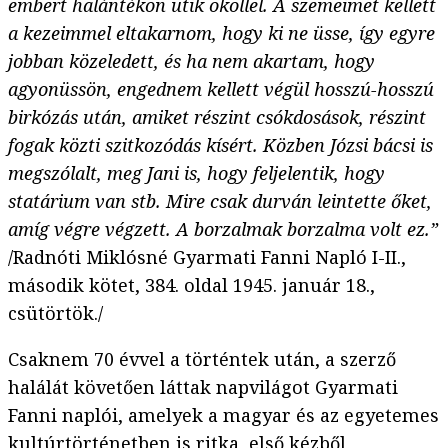
embert halántékon ütik ököllel. A szemeimet kellett
a kezeimmel eltakarnom, hogy ki ne üsse, így egyre
jobban közeledett, és ha nem akartam, hogy
agyonüssön, engednem kellett végül hosszú-hosszú
birkózás után, amiket részint csókdosások, részint
fogak közti szitkozódás kísért. Közben Józsi bácsi is
megszólalt, meg Jani is, hogy feljelentik, hogy
statárium van stb. Mire csak durván leintette őket,
amíg végre végzett. A borzalmak borzalma volt ez.”
/Radnóti Miklósné Gyarmati Fanni Napló I-II.,
második kötet, 384. oldal 1945. január 18.,
csütörtök./
Csaknem 70 évvel a történtek után, a szerző
halálát követően láttak napvilágot Gyarmati
Fanni naplói, amelyek a magyar és az egyetemes
kultúrtörténetben is ritka, első kézből