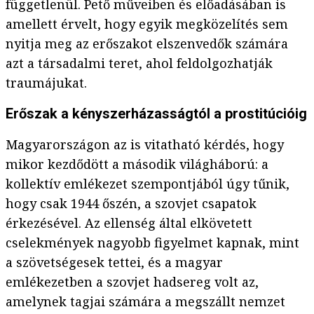
függetlenül. Pető műveiben és előadásában is
amellett érvelt, hogy egyik megközelítés sem
nyitja meg az erőszakot elszenvedők számára
azt a társadalmi teret, ahol feldolgozhatják
traumájukat.
Erőszak a kényszerházasságtól a prostitúcióig
Magyarországon az is vitatható kérdés, hogy
mikor kezdődött a második világháború: a
kollektív emlékezet szempontjából úgy tűnik,
hogy csak 1944 őszén, a szovjet csapatok
érkezésével. Az ellenség által elkövetett
cselekmények nagyobb figyelmet kapnak, mint
a szövetségesek tettei,
és a magyar
emlékezetben a szovjet hadsereg volt az,
amelynek tagjai számára a megszállt nemzet