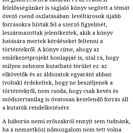
felelősségünket is taglaló könyv segített a témát
övező csend oszlatásában: levéltárosok újabb
forrásokra hívták fel a szerző figyelmét,
leszármazottak jelentkeztek, akik a könyv
hatására mertek kérdéseket feltenni a
történtekről. A könyv címe, ahogy az
emlékezetprojekt honlapjáé is, utal rá, hogy
milyen nehezen kutatható terület ez: az
elkövetők és az áldozatok egyaránt abban
(voltak) érdekeltek, hogy ne beszéljenek a
történtekről, nem csoda, hogy csak kevés és
módszertanilag is óvatosan kezelendő forrás áll
a kutatók rendelkezésére.
A háborús nemi erőszakról ennyit sem tudnánk,
ha a nemzetközi nőmozgalom nem tett volna