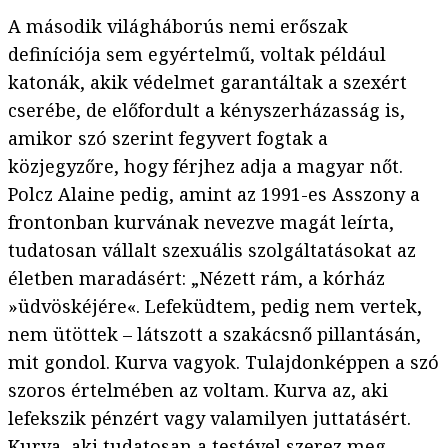
A második világháborús nemi erőszak
definíciója sem egyértelmű, voltak például
katonák, akik védelmet garantáltak a szexért
cserébe, de előfordult a kényszerházasság is,
amikor szó szerint fegyvert fogtak a
közjegyzőre, hogy férjhez adja a magyar nőt.
Polcz Alaine pedig, amint az 1991-es Asszony a
frontonban kurvának nevezve magát leírta,
tudatosan vállalt szexuális szolgáltatásokat az
életben maradásért: „Nézett rám, a kórház
»üdvöskéjére«. Lefeküdtem, pedig nem vertek,
nem ütöttek – látszott a szakácsnő pillantásán,
mit gondol. Kurva vagyok. Tulajdonképpen a szó
szoros értelmében az voltam. Kurva az, aki
lefekszik pénzért vagy valamilyen juttatásért.
Kurva, aki tudatosan a testével szerez meg