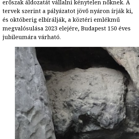
erőszak áldozatát vállalni kénytelen nőknek. A
tervek szerint a pályázatot jövő nyáron írják ki,
és októberig elbírálják, a köztéri emlékmű
megvalósulása 2023 elejére, Budapest 150 éves
jubileumára várható.