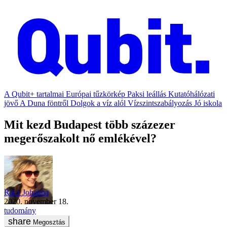
A Qubit+ tartalmai
Európai tűzkörkép
Paksi leállás
Kutatóhálózati
jövő
A Duna föntről
Dolgok a víz alól
Vízszintszabályozás
Jó iskola
Mit kezd Budapest több százezer
megerőszakolt nő emlékével?
Rácz Johanna
2020. november 18.
tudomány
Megosztás