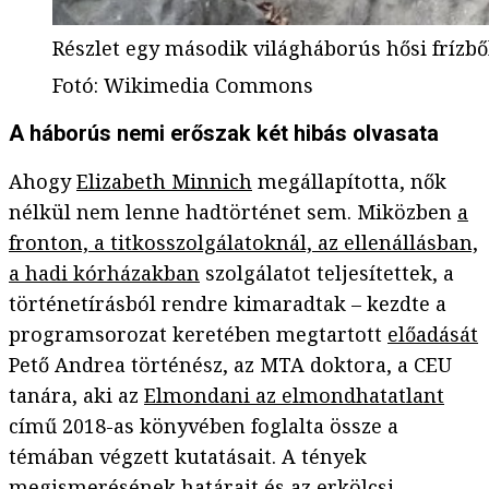
Részlet egy második világháborús hősi fríz
Fotó
:
Wikimedia Commons
A háborús nemi erőszak két hibás olvasata
Ahogy
Elizabeth Minnich
megállapította, nők
nélkül nem lenne hadtörténet sem. Miközben
a
fronton, a titkosszolgálatoknál, az ellenállásban,
a hadi kórházakban
szolgálatot teljesítettek, a
történetírásból rendre kimaradtak – kezdte a
programsorozat keretében megtartott
előadását
Pető Andrea történész, az MTA doktora, a CEU
tanára, aki az
Elmondani az elmondhatatlant
című 2018-as könyvében foglalta össze a
témában végzett kutatásait. A tények
megismerésének határait és az erkölcsi