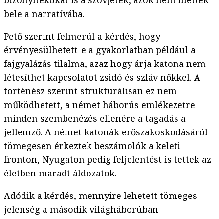
bizonyítékokat is a szovjetek, azok nem illettek
bele a narratívába.
Pető szerint felmerül a kérdés, hogy
érvényesülhetett-e a gyakorlatban például a
fajgyalázás tilalma, azaz hogy árja katona nem
létesíthet kapcsolatot zsidó és szláv nőkkel. A
történész szerint strukturálisan ez nem
működhetett, a német háborús emlékezetre
minden szembenézés ellenére a tagadás a
jellemző. A német katonák erőszakoskodásáról
tömegesen érkeztek beszámolók a keleti
fronton, Nyugaton pedig feljelentést is tettek az
életben maradt áldozatok.
Adódik a kérdés, mennyire lehetett tömeges
jelenség a második világháborúban