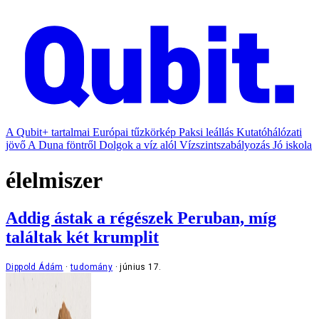
A Qubit+ tartalmai
Európai tűzkörkép
Paksi leállás
Kutatóhálózati
jövő
A Duna föntről
Dolgok a víz alól
Vízszintszabályozás
Jó iskola
élelmiszer
Addig ástak a régészek Peruban, míg
találtak két krumplit
Dippold Ádám
tudomány
június 17.