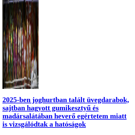
2025-ben joghurtban talált üvegdarabok,
sajtban hagyott gumikesztyű és
madársalátában heverő egértetem miatt
is vizsgálódtak a hatóságok