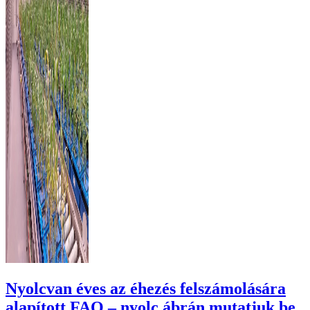
Nyolcvan éves az éhezés felszámolására
alapított FAO – nyolc ábrán mutatjuk be,