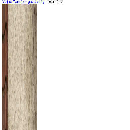
Vajna Tamás
gazdaság
február 2.