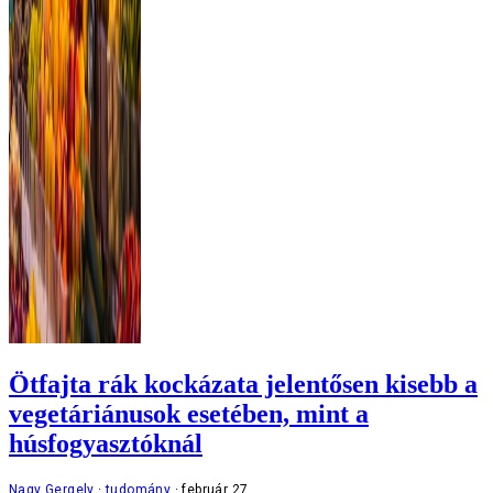
Ötfajta rák kockázata jelentősen kisebb a
vegetáriánusok esetében, mint a
húsfogyasztóknál
Nagy Gergely
tudomány
február 27.