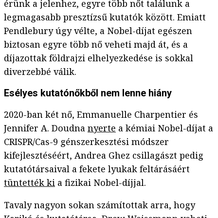
érünk a jelenhez, egyre több nőt találunk a
legmagasabb presztízsű kutatók között. Emiatt
Pendlebury úgy vélte, a Nobel-díjat egészen
biztosan egyre több nő veheti majd át, és a
díjazottak földrajzi elhelyezkedése is sokkal
diverzebbé válik.
Esélyes kutatónőkből nem lenne hiány
2020-ban két nő, Emmanuelle Charpentier és
Jennifer A. Doudna
nyerte
a kémiai Nobel-díjat a
CRISPR/Cas-9 génszerkesztési módszer
kifejlesztéséért, Andrea Ghez csillagászt pedig
kutatótársaival a fekete lyukak feltárásáért
tüntették ki
a fizikai Nobel-díjjal.
Tavaly nagyon sokan számítottak arra, hogy