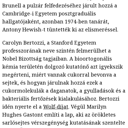
Brunell a pulzár felfedezéséhez járult hozzá a
Cambridge-i Egyetem posztgraduális
hallgatójaként, azonban 1974-ben tanárát,
Antony Hewish-t tüntették ki az elismeréssel.
Carolyn Bertozzi, a Stanford Egyetem
professzorának neve szintén felmerülhet a
Nobel Bizottság tagjaiban. A bioortogonális
kémia területén dolgozó kutatónő azt igyekszik
megérteni, miért vannak cukorral bevonva a
sejtek, és hogyan járulnak hozzá ezek a
cukormolekulák a daganatok, a gyulladások és a
bakteriális fertőzések kialakulásához. Bertozzi
idén nyerte el a
Wolf-díjat
. Végül Marilyn
Hughes Gastont említi a lap, aki az örökletes
sarlósejtes vérszegénység kutatásának szentelte