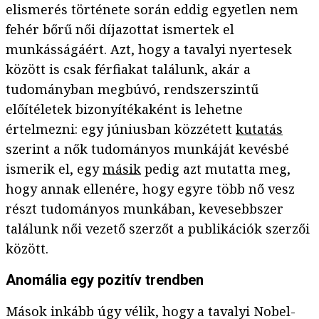
elismerés története során eddig egyetlen nem
fehér bőrű női díjazottat ismertek el
munkásságáért. Azt, hogy a tavalyi nyertesek
között is csak férfiakat találunk, akár a
tudományban megbúvó, rendszerszintű
előítéletek bizonyítékaként is lehetne
értelmezni: egy júniusban közzétett
kutatás
szerint a nők tudományos munkáját kevésbé
ismerik el, egy
másik
pedig azt mutatta meg,
hogy annak ellenére, hogy egyre több nő vesz
részt tudományos munkában, kevesebbszer
találunk női vezető szerzőt a publikációk szerzői
között.
Anomália egy pozitív trendben
Mások inkább úgy vélik, hogy a tavalyi Nobel-