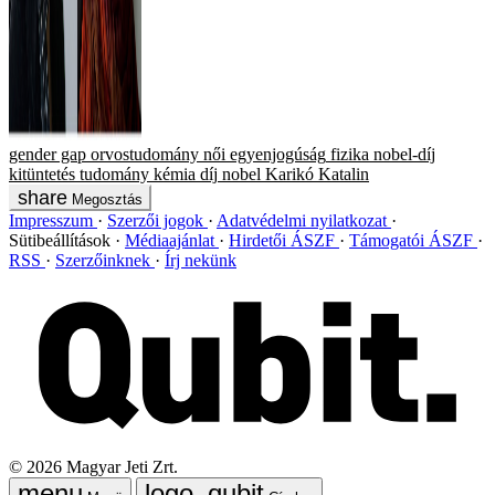
gender gap
orvostudomány
női egyenjogúság
fizika
nobel-díj
kitüntetés
tudomány
kémia
díj
nobel
Karikó Katalin
Megosztás
Impresszum
Szerzői jogok
Adatvédelmi nyilatkozat
Sütibeállítások
Médiaajánlat
Hirdetői ÁSZF
Támogatói ÁSZF
RSS
Szerzőinknek
Írj nekünk
©
2026
Magyar Jeti Zrt.