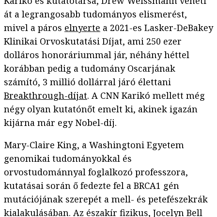
Karikó és kutatótársa, Drew Weissmann veheti
át a legrangosabb tudományos elismerést,
mivel a páros
elnyerte
a 2021-es Lasker-DeBakey
Klinikai Orvoskutatási Díjat, ami 250 ezer
dolláros honoráriummal jár, néhány héttel
korábban pedig a tudomány Oscarjának
számító, 3 millió dollárral járó élettani
Breakthrough-díjat
. A CNN Karikó mellett még
négy olyan kutatónőt emelt ki, akinek igazán
kijárna már egy Nobel-díj.
Mary-Claire King, a Washingtoni Egyetem
genomikai tudományokkal és
orvostudománnyal foglalkozó professzora,
kutatásai során ő fedezte fel a BRCA1 gén
mutációjának szerepét a mell- és petefészekrák
kialakulásában. Az északír fizikus, Jocelyn Bell