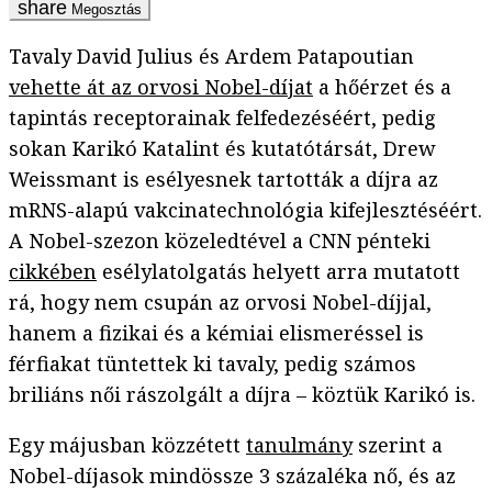
Megosztás
Tavaly David Julius és Ardem Patapoutian
vehette át az orvosi Nobel-díjat
a hőérzet és a
tapintás receptorainak felfedezéséért, pedig
sokan Karikó Katalint és kutatótársát, Drew
Weissmant is esélyesnek tartották a díjra az
mRNS-alapú vakcinatechnológia kifejlesztéséért.
A Nobel-szezon közeledtével a CNN pénteki
cikkében
esélylatolgatás helyett arra mutatott
rá, hogy nem csupán az orvosi Nobel-díjjal,
hanem a fizikai és a kémiai elismeréssel is
férfiakat tüntettek ki tavaly, pedig számos
briliáns női rászolgált a díjra – köztük Karikó is.
Egy májusban közzétett
tanulmány
szerint a
Nobel-díjasok mindössze 3 százaléka nő, és az