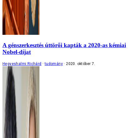
A génszerkesztés úttörői kapták a 2020-as kémiai
Nobel-díjat
Hegyeshalmi Richárd
tudomány
2020. október 7.