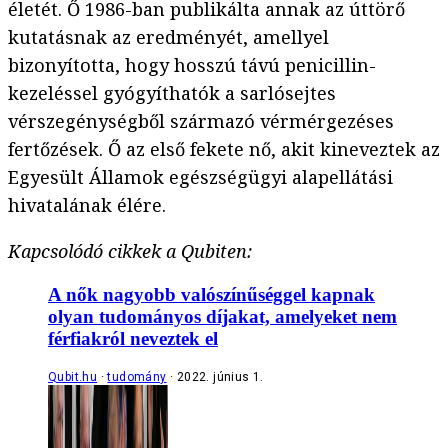
életét. Ő 1986-ban publikálta annak az úttörő
kutatásnak az eredményét, amellyel
bizonyította, hogy hosszú távú penicillin-
kezeléssel gyógyíthatók a sarlósejtes
vérszegénységből származó vérmérgezéses
fertőzések. Ő az első fekete nő, akit kineveztek az
Egyesült Államok egészségügyi alapellátási
hivatalának élére.
Kapcsolódó cikkek a Qubiten:
A nők nagyobb valószínűséggel kapnak
olyan tudományos díjakat, amelyeket nem
férfiakról neveztek el
Qubit.hu
tudomány
2022. június 1.