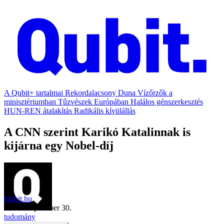
A Qubit+ tartalmai
Rekordalacsony Duna
Vízőrzők a
minisztériumban
Tűzvészek Európában
Halálos génszerkesztés
HUN-REN átalakítás
Radikális kívülállás
A CNN szerint Karikó Katalinnak is
kijárna egy Nobel-díj
Qubit.hu
2022. szeptember 30.
tudomány