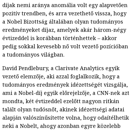
díjak nemi aránya anomália volt egy alapvetően
pozitív trendben, és arra vezethető vissza, hogy
a Nobel Bizottság általában olyan tudományos
eredményeket díjaz, amelyek akár három-négy
évtizeddel is korábban történhettek – akkor
pedig sokkal kevesebb nő volt vezető pozícióban
a tudományos világban.
David Pendlebury, a Clarivate Analytics egyik
vezető elemzője, aki azzal foglalkozik, hogy a
tudományos eredmények idézettségét vizsgálja,
ami a Nobel-díj egyik előrejelzője, a CNN-nek azt
mondta, két évtizeddel ezelőtt nagyon ritkán
talált olyan tudósnőt, akinek idézettségi adatai
alapján valószínűsítette volna, hogy odaítélhetik
neki a Nobelt, ahogy azonban egyre közelebb