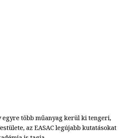
gy egyre több műanyag kerül ki tengeri,
estülete, az EASAC legújabb kutatásokat
démia is tagja.