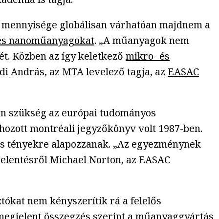
mennyisége globálisan várhatóan majdnem a
és nanoműanyagokat
. „A műanyagok nem
ét. Közben az így keletkező
mikro- és
di András, az MTA levelező tagja, az
EASAC
an szükség az európai tudományos
zott montréali jegyzőkönyv volt 1987-ben.
os tényekre alapozzanak. „Az egyezménynek
jelentésről Michael Norton, az EASAC
ókat nem kényszerítik rá a felelős
 megjelent
összegzés
szerint a műanyaggyártás