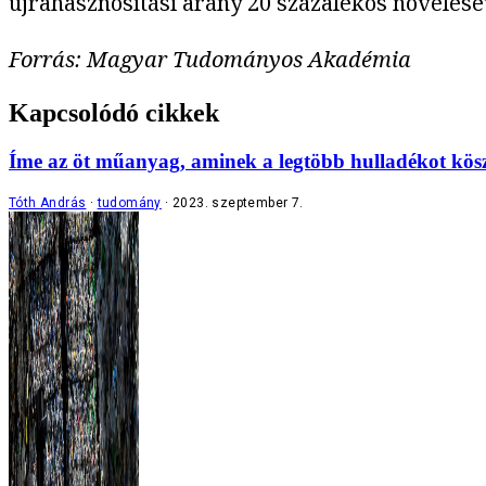
újrahasznosítási arány 20 százalékos növelés
Forrás: Magyar Tudományos Akadémia
Kapcsolódó cikkek
Íme az öt műanyag, aminek a legtöbb hulladékot kös
Tóth András
tudomány
2023. szeptember 7.