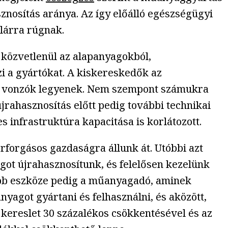
sznosítás aránya. Az így előálló egészségügyi
llárra rúgnak.
t közvetlenül az alapanyagokból,
zi a gyártókat. A kiskereskedők az
is vonzók legyenek. Nem szempont számukra
rahasznosítás előtt pedig további technikai
 infrastruktúra kapacitása is korlátozott.
rforgásos gazdaságra állunk át. Utóbbi azt
ot újrahasznosítunk, és felelősen kezelünk
sabb eszköze pedig a műanyagadó, aminek
yagot gyártani és felhasználni, és aközött,
kereslet 30 százalékos csökkentésével és az