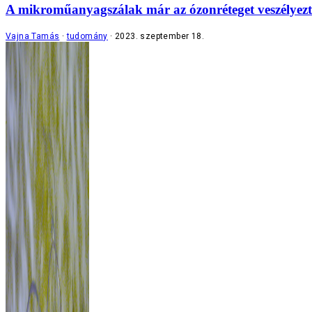
A mikroműanyagszálak már az ózonréteget veszélyezt
Vajna Tamás
tudomány
2023. szeptember 18.