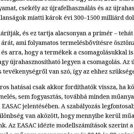
lyamat, csekély az újrafelhasználás és az újraha
lanságok miatti károk évi 300–1500 milliárd do
rítják, és ez tartja alacsonyan a primér – tehá
k árát, ami folyamatos termelésbővítésre ösztön
, és arra, hogy a termékek a csomagolásukkal 
y újrahasznosítható legyen a csomagolás. Az új
 tevékenységről van szó, így az ehhez szükséges
os hatásai csak akkor fordíthatók vissza, ha kö
rmelés, sem fogyasztás, továbbá minden műanyag
 az EASAC jelentésében. A szabályozás legfonto
 különbség van aközött, hogy mennyibe kerül műan
k. Az EASAC idézte modellszámítások szerint a 