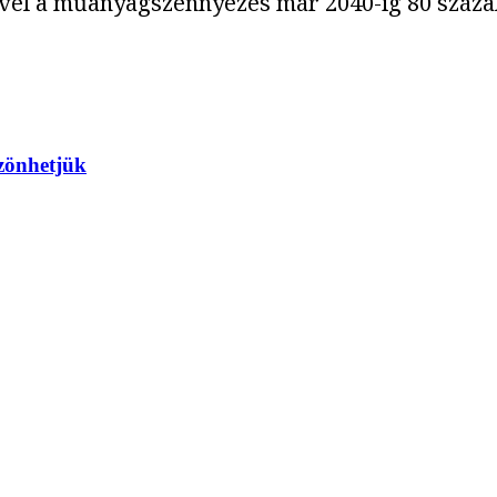
ével a műanyagszennyezés már 2040-ig 80 száza
zönhetjük