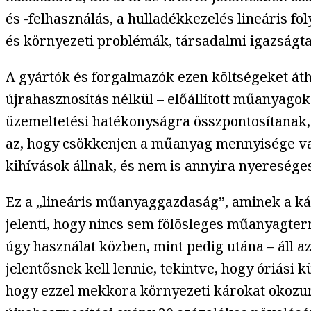
és -felhasználás, a hulladékkezelés lineáris fo
és környezeti problémák, társadalmi igazságta
A gyártók és forgalmazók ezen költségeket áthá
újrahasznosítás nélkül – előállított műanyago
üzemeltetési hatékonyságra összpontosítanak
az, hogy csökkenjen a műanyag mennyisége vag
kihívások állnak, és nem is annyira nyereséges
Ez a „lineáris műanyaggazdaság”, aminek a kár
jelenti, hogy nincs sem fölösleges műanyagte
úgy használat közben, mint pedig utána – áll
jelentősnek kell lennie, tekintve, hogy óriási
hogy ezzel mekkora környezeti károkat okozun