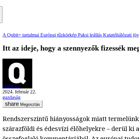
A Qubit+ tartalmai
Európai tűzkörkép
Paksi leállás
Kutatóhálózati jö
Itt az ideje, hogy a szennyezők fizessék 
Qubit.hu
2024. február 22.
gazdaság
Megosztás
Rendszerszintű hiányosságok miatt termelünk 
szárazföldi és édesvízi élőhelyekre – derül 
összefoglaló kommentárjából
. Az európai tud