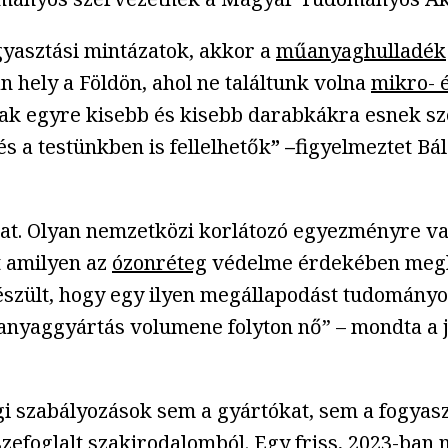
gyasztási mintázatok, akkor a
műanyaghulladék
n hely a Földön, ahol ne találtunk volna
mikro- 
ak egyre kisebb és kisebb darabkákra esnek sz
és a testünkben is fellelhetők
” –
figyelmeztet Bál
kat. Olyan nemzetközi korlátozó egyezményre v
t amilyen az
ózonréteg
védelme érdekében megho
észült, hogy egy ilyen megállapodást tudomány
űanyaggyártás volumene folyton nő” – mondta a 
 szabályozások sem a gyártókat, sem a fogyaszt
szefoglalt szakirodalomból. Egy friss, 2023-ban