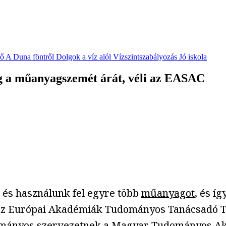
vő
A Duna föntről
Dolgok a víz alól
Vízszintszabályozás
Jó iskola
meg a műanyagszemét árát, véli az EASAC
és használunk fel egyre több
műanyagot
, és í
ki az Európai Akadémiák Tudományos Tanácsadó T
ományos szervezetnek a Magyar Tudományos Aka