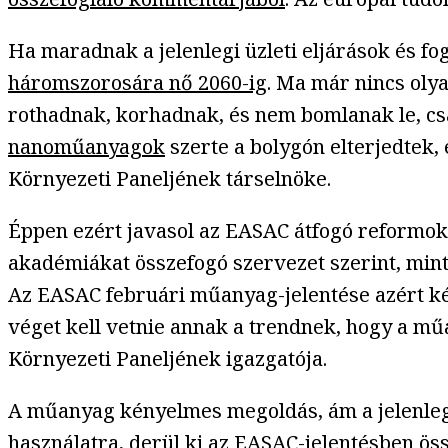
Ha maradnak a jelenlegi üzleti eljárások és fo
háromszorosára nő 2060-ig
. Ma már nincs olya
rothadnak, korhadnak, és nem bomlanak le, cs
nanoműanyagok
szerte a bolygón elterjedtek, 
Környezeti Paneljének társelnöke.
Éppen ezért javasol az EASAC átfogó reformo
akadémiákat összefogó szervezet szerint, min
Az EASAC februári műanyag-jelentése azért k
véget kell vetnie annak a trendnek, hogy a m
Környezeti Paneljének igazgatója.
A műanyag kényelmes megoldás, ám a jelenlegi
használatra, derül ki az EASAC-jelentésben ös