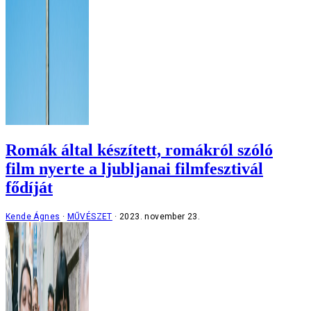
Romák által készített, romákról szóló
film nyerte a ljubljanai filmfesztivál
fődíját
Kende Ágnes
MŰVÉSZET
2023. november 23.