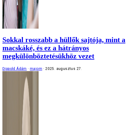
Sokkal rosszabb a hüllők sajtója, mint a
macskáké, és ez a hátrányos
megkülönböztetésükhöz vezet
Dippold Ádám
majom
2025. augusztus 27.