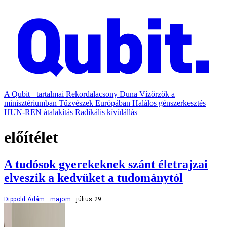
A Qubit+ tartalmai
Rekordalacsony Duna
Vízőrzők a
minisztériumban
Tűzvészek Európában
Halálos génszerkesztés
HUN-REN átalakítás
Radikális kívülállás
előítélet
A tudósok gyerekeknek szánt életrajzai
elveszik a kedvüket a tudománytól
Dippold Ádám
majom
július 29.