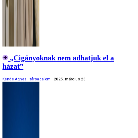
„Cigányoknak nem adhatjuk el a
házat”
Kende Ágnes
társadalom
2025. március 28.